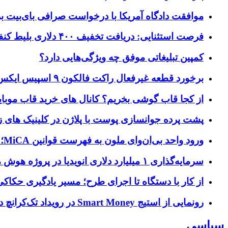
موافقت دادگاه آمریکا با درخواست صرافی بای‌بیت برای ردیابی دارایی‌ه
فرصت استثنایی: دریافت تخفیف ۴۰۰ دلاری بلیط کنفرانس تک‌کرانچ دیسراپت ۲۰۲۶
کمپین تبلیغاتی موفق چه ویژگی‌هایی دارد؟
برخورد قطعه غیرفعال راکت فالکون ۹ اسپیس ایکس به کره ماه؛ زمان و جزئیات دقیق حادثه
از کجا قاب گوشی بخریم؟ کانال های خرید قاب موبای
پشت پرده جوانسازی پوست با پلاژن در کلینیک های ز
ورود واحد بی‌ان‌وای ملون به فهرست قوانین MiCA؛ افزودن ۱۵ ارائه‌دهنده جدید توسط نهاد نظارتی اروپا
سرمایه‌گذاری ۱ میلیارد دلاری انویدیا در پروژه هوش مصنوعی ناور
از کار با دستگاه تا اجرای طرح؛ مسیر یادگیری حکاکی 
رونمایی از استیج Smart Money در رویداد تک‌کرانچ دیسراپ ۲۰۲۶؛ بررسی آینده فین‌تک، پرداخت‌ ها و هوش مصنوعی
سیاسی