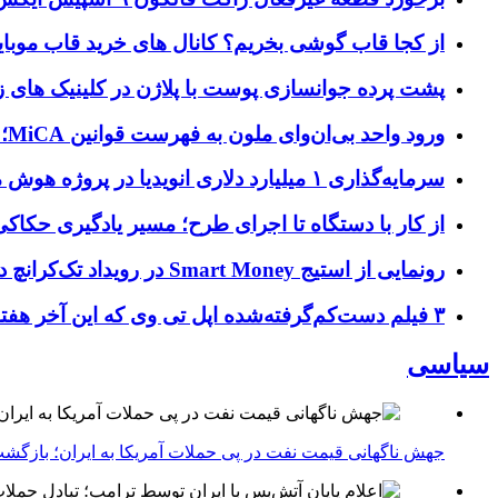
از کجا قاب گوشی بخریم؟ کانال های خرید قاب موبای
پشت پرده جوانسازی پوست با پلاژن در کلینیک های ز
ورود واحد بی‌ان‌وای ملون به فهرست قوانین MiCA؛ افزودن ۱۵ ارائه‌دهنده جدید توسط نهاد نظارتی اروپا
سرمایه‌گذاری ۱ میلیارد دلاری انویدیا در پروژه هوش مصنوعی ناور
از کار با دستگاه تا اجرای طرح؛ مسیر یادگیری حکاکی 
رونمایی از استیج Smart Money در رویداد تک‌کرانچ دیسراپ ۲۰۲۶؛ بررسی آینده فین‌تک، پرداخت‌ ها و هوش مصنوعی
۳ فیلم دست‌کم‌گرفته‌شده اپل تی وی که این آخر هفته باید تماشا کنید
سیاسی
جهش ناگهانی قیمت نفت در پی حملات آمریکا به ایران؛ بازگشت