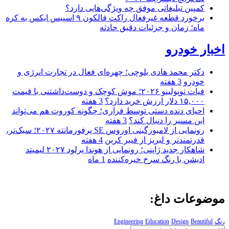
کمپین تبلیغاتی موفق چه ویژگی‌هایی دارد؟
برخورد قطعه غیرفعال راکت فالکون ۹ اسپیس ایکس به کره
ماه؛ زمان و جزئیات دقیق حادثه
اخبار خودرو
دکتر محمد هادی بلوچی؛ چهره‌ای فعال در تجارت انرژی و
خودرو
3 هفته
فیات توپولینو ۲۰۲۶؛ موش کوچک و دوست‌داشتنی با قیمت
۱۵,۰۰۰ دلار ارزش خرید دارد؟
3 هفته
احیای دنده دستی توسط فراری؛ چگونه کوروت هم می‌تواند
این مسیر را دنبال کند؟
3 هفته
رونمایی از لامبورگینی اوروس SE پرفورمانته ۲۰۲۷؛ سبک‌تر،
قدرتمندتر و لبریز از فیبر کربن
4 هفته
شاهکار جدید ژاپنی؛ رونمایی از هوندا پرلود ۲۰۲۷ لیمیتد
ادیشن با رنگ سرخ خیره‌کننده
1 ماه
موضوعات داغ:
رنگ
Beautiful
Design
Education
Engineering