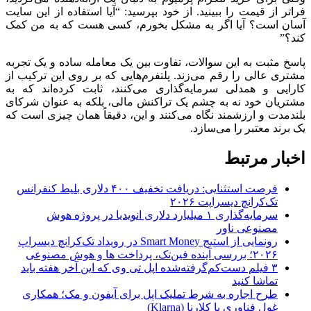
فراتر از قیمت را ببینید. از خود بپرسید: “آیا استفاده از این سایت
آسان است؟ آیا اگر به مشکل بخورم، کسی هست که به من کمک
کند؟”
پاسخ مثبت به این سوالات، تفاوت بین یک معامله ساده و یک تجربه
مشتری عالی را رقم می‌زند. پلتفرم‌هایی که بر روی این ترکیب از
کارایی و همدلی سرمایه‌گذاری می‌کنند، ثابت کرده‌اند که به
مشتریان خود نه به چشم یک تراکنش مالی، بلکه به عنوان شرکای
بلندمدت و ارزشمند نگاه می‌کنند و این، دقیقاً همان چیزی است که
یک برند معتبر را می‌سازد.
اخبار مرتبط
فرصت استثنایی: دریافت تخفیف ۴۰۰ دلاری بلیط کنفرانس
تک‌کرانچ دیسراپت ۲۰۲۶
سرمایه‌گذاری ۱ میلیارد دلاری انویدیا در پروژه هوش
مصنوعی ناور
رونمایی از استیج Smart Money در رویداد تک‌کرانچ دیسراپ
۲۰۲۶؛ بررسی آینده فین‌تک، پرداخت‌ ها و هوش مصنوعی
۳ فیلم دست‌کم‌گرفته‌شده اپل تی وی که این آخر هفته باید
تماشا کنید
طرح اجاره به شرط تملیک اپل برای آیفون و مک؛ همکاری
غول فناوری با کلارنا (Klarna)