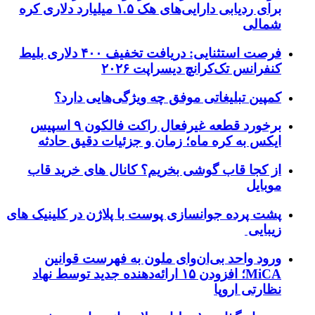
برای ردیابی دارایی‌های هک ۱.۵ میلیارد دلاری کره
شمالی
فرصت استثنایی: دریافت تخفیف ۴۰۰ دلاری بلیط
کنفرانس تک‌کرانچ دیسراپت ۲۰۲۶
کمپین تبلیغاتی موفق چه ویژگی‌هایی دارد؟
برخورد قطعه غیرفعال راکت فالکون ۹ اسپیس
ایکس به کره ماه؛ زمان و جزئیات دقیق حادثه
از کجا قاب گوشی بخریم؟ کانال های خرید قاب
موبایل
پشت پرده جوانسازی پوست با پلاژن در کلینیک های
زیبایی
ورود واحد بی‌ان‌وای ملون به فهرست قوانین
MiCA؛ افزودن ۱۵ ارائه‌دهنده جدید توسط نهاد
نظارتی اروپا