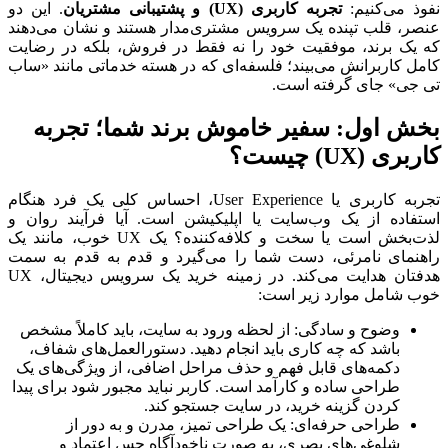
نفوذ می‌کنیم:
تجربه کاربری (UX) و پشتیبانی مشتریان
. این دو
عنصر، قلب تپنده یک سرویس مشتری‌مدار هستند و نشان می‌دهند
که یک برند، موفقیت خود را نه فقط در فروش، بلکه در رضایت
کامل کاربرانش می‌بیند؛ فلسفه‌ای که در هسته خدماتی مانند «ساب
تی جی» جای گرفته است.
بخش اول: سفیر خاموش برند شما؛ تجربه
کاربری (UX) چیست؟
تجربه کاربری یا User Experience، احساس کلی یک فرد هنگام
استفاده از یک وب‌سایت یا اپلیکیشن است. آیا فرآیند روان و
لذت‌بخش است یا سخت و کلافه‌کننده؟ یک UX خوب، مانند یک
راهنمای نامرئی، دست شما را می‌گیرد و قدم به قدم به سمت
هدفتان هدایت می‌کند. در زمینه خرید یک سرویس دیجیتال، UX
خوب شامل موارد زیر است:
وضوح و سادگی: از لحظه ورود به سایت، باید کاملاً مشخص
باشد که چه کاری باید انجام دهید. دستورالعمل‌های شفاف،
دکمه‌های قابل فهم و حذف مراحل اضافی، از ویژگی‌های یک
طراحی ساده و کارآمد است. کاربر نباید مجبور شود برای پیدا
کردن گزینه خرید، در سایت جستجو کند.
طراحی حرفه‌ای: یک طراحی تمیز، مدرن و به دور از
شلوغی‌های بصری، به صورت ناخودآگاه حس اعتماد و