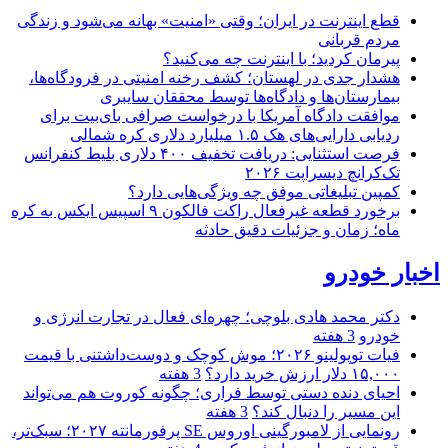
قطع اینترنت در ایران؛ وقتی «امنیت» بهانه می‌شود و زندگی
مردم قربانی
پیرمان کردید؛ با اینترنت چه می‌کنید؟
هشدار جدی در لهستان؛ کشف رخنه امنیتی در فرودگاه‌ها،
بیمارستان‌ها و دادگاه‌ها توسط محققان سایبری
موافقت دادگاه آمریکا با درخواست صرافی بای‌بیت برای
ردیابی دارایی‌های هک ۱.۵ میلیارد دلاری کره شمالی
فرصت استثنایی: دریافت تخفیف ۴۰۰ دلاری بلیط کنفرانس
تک‌کرانچ دیسراپت ۲۰۲۶
کمپین تبلیغاتی موفق چه ویژگی‌هایی دارد؟
برخورد قطعه غیرفعال راکت فالکون ۹ اسپیس ایکس به کره
ماه؛ زمان و جزئیات دقیق حادثه
اخبار خودرو
دکتر محمد هادی بلوچی؛ چهره‌ای فعال در تجارت انرژی و
خودرو
3 هفته
فیات توپولینو ۲۰۲۶؛ موش کوچک و دوست‌داشتنی با قیمت
۱۵,۰۰۰ دلار ارزش خرید دارد؟
3 هفته
احیای دنده دستی توسط فراری؛ چگونه کوروت هم می‌تواند
این مسیر را دنبال کند؟
3 هفته
رونمایی از لامبورگینی اوروس SE پرفورمانته ۲۰۲۷؛ سبک‌تر،