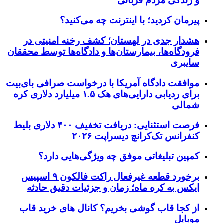
و زندگی مردم قربانی
پیرمان کردید؛ با اینترنت چه می‌کنید؟
هشدار جدی در لهستان؛ کشف رخنه امنیتی در
فرودگاه‌ها، بیمارستان‌ها و دادگاه‌ها توسط محققان
سایبری
موافقت دادگاه آمریکا با درخواست صرافی بای‌بیت
برای ردیابی دارایی‌های هک ۱.۵ میلیارد دلاری کره
شمالی
فرصت استثنایی: دریافت تخفیف ۴۰۰ دلاری بلیط
کنفرانس تک‌کرانچ دیسراپت ۲۰۲۶
کمپین تبلیغاتی موفق چه ویژگی‌هایی دارد؟
برخورد قطعه غیرفعال راکت فالکون ۹ اسپیس
ایکس به کره ماه؛ زمان و جزئیات دقیق حادثه
از کجا قاب گوشی بخریم؟ کانال های خرید قاب
موبایل