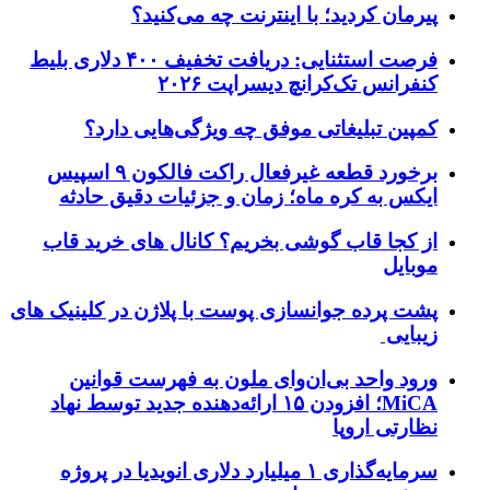
پیرمان کردید؛ با اینترنت چه می‌کنید؟
فرصت استثنایی: دریافت تخفیف ۴۰۰ دلاری بلیط
کنفرانس تک‌کرانچ دیسراپت ۲۰۲۶
کمپین تبلیغاتی موفق چه ویژگی‌هایی دارد؟
برخورد قطعه غیرفعال راکت فالکون ۹ اسپیس
ایکس به کره ماه؛ زمان و جزئیات دقیق حادثه
از کجا قاب گوشی بخریم؟ کانال های خرید قاب
موبایل
پشت پرده جوانسازی پوست با پلاژن در کلینیک های
زیبایی
ورود واحد بی‌ان‌وای ملون به فهرست قوانین
MiCA؛ افزودن ۱۵ ارائه‌دهنده جدید توسط نهاد
نظارتی اروپا
سرمایه‌گذاری ۱ میلیارد دلاری انویدیا در پروژه