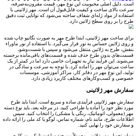
است. دلیل اصلی محبوبیت این نوع مهر، قیمت مقرون‌به‌صرفه،
سرعت بالای ساخت و کیفیت قابل‌قبول آن است. مهر ژلاتینی با
استفاده از مواد ژله‌ای شفاف ساخته می‌شود که توانایی ثبت دقیق
طرح را بر روی سطح ژلاتین دارد
.
برای ساخت مهر ژلاتینی، ابتدا طرح مهر به صورت نگاتیو چاپ شده
و روی ژلاتین حساس به نور قرار می‌گیرد. با استفاده از نور ماوراء
بنفش، طرح به ژلاتین منتقل می‌شود و سپس با شست‌وشو،
قسمت‌های بدون طرح حذف شده و قسمت‌های باقی‌مانده برجسته
می‌شوند. این فرآیند نیاز به تجهیزات خاصی دارد اما در کمتر از یک
ساعت می‌توان مهر را آماده کرد. با توجه به سرعت و سادگی در
تولید، این نوع مهر در دفاتر کار، مراکز آموزشی، موسسات
خصوصی و کسب‌وکارهای مختلف کاربرد زیادی دارد
.
سفارش مهر ژلاتینی
سفارش مهر ژلاتینی فرآیندی ساده و سریع است. ابتدا باید طرح
مورد نظر خود را آماده یا طراحی کنید. در مرحله بعد، باید نوع دسته
مهر (معمولی، اتوماتیک، رنگی یا مشکی) را انتخاب کنید. سپس
اطلاعات طرح، مانند نام، شماره تماس، لوگو یا کد ملی را ارائه داده
و سفارش خود را نهایی کنید
.
زمان تحویل مهر ژلاتینی معمولاً بین چند ساعت تا یک روز کاری