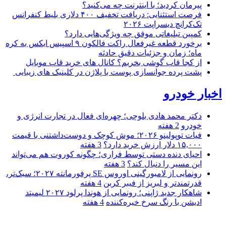
پیرمان کردید؛ با اینترنت چه می‌کنید؟
فرصت استثنایی: دریافت تخفیف ۴۰۰ دلاری بلیط کنفرانس
تک‌کرانچ دیسراپت ۲۰۲۶
کمپین تبلیغاتی موفق چه ویژگی‌هایی دارد؟
برخورد قطعه غیرفعال راکت فالکون ۹ اسپیس ایکس به کره
ماه؛ زمان و جزئیات دقیق حادثه
از کجا قاب گوشی بخریم؟ کانال های خرید قاب موبایل
پشت پرده جوانسازی پوست با پلاژن در کلینیک های زیبایی
اخبار خودرو
دکتر محمد هادی بلوچی؛ چهره‌ای فعال در تجارت انرژی و
خودرو
2 هفته
فیات توپولینو ۲۰۲۶؛ موش کوچک و دوست‌داشتنی با قیمت
۱۵,۰۰۰ دلار ارزش خرید دارد؟
3 هفته
احیای دنده دستی توسط فراری؛ چگونه کوروت هم می‌تواند
این مسیر را دنبال کند؟
3 هفته
رونمایی از لامبورگینی اوروس SE پرفورمانته ۲۰۲۷؛ سبک‌تر،
قدرتمندتر و لبریز از فیبر کربن
4 هفته
شاهکار جدید ژاپنی؛ رونمایی از هوندا پرلود ۲۰۲۷ لیمیتد
ادیشن با رنگ سرخ خیره‌کننده
4 هفته