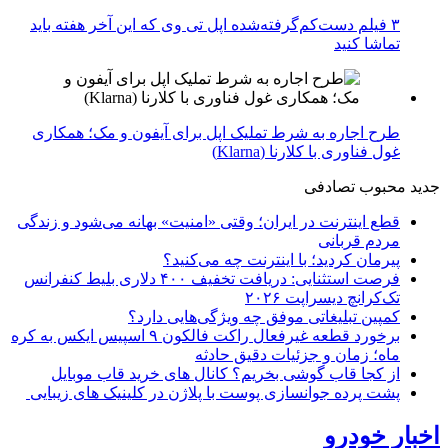
۳ فیلم دست‌کم‌گرفته‌شده اپل تی وی که این آخر هفته باید
تماشا کنید
طرح اجاره به شرط تملیک اپل برای آیفون و مک؛ همکاری
غول فناوری با کلارنا (Klarna)
جدید
محبوب
تصادفی
قطع اینترنت در ایران؛ وقتی «امنیت» بهانه می‌شود و زندگی
مردم قربانی
پیرمان کردید؛ با اینترنت چه می‌کنید؟
فرصت استثنایی: دریافت تخفیف ۴۰۰ دلاری بلیط کنفرانس
تک‌کرانچ دیسراپت ۲۰۲۶
کمپین تبلیغاتی موفق چه ویژگی‌هایی دارد؟
برخورد قطعه غیرفعال راکت فالکون ۹ اسپیس ایکس به کره
ماه؛ زمان و جزئیات دقیق حادثه
از کجا قاب گوشی بخریم؟ کانال های خرید قاب موبایل
پشت پرده جوانسازی پوست با پلاژن در کلینیک های زیبایی
اخبار خودرو