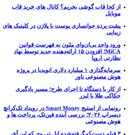
از کجا قاب گوشی بخریم؟ کانال های خرید قاب
موبایل
پشت پرده جوانسازی پوست با پلاژن در کلینیک های
زیبایی
ورود واحد بی‌ان‌وای ملون به فهرست قوانین
MiCA؛ افزودن ۱۵ ارائه‌دهنده جدید توسط نهاد
نظارتی اروپا
سرمایه‌گذاری ۱ میلیارد دلاری انویدیا در پروژه
هوش مصنوعی ناور
از کار با دستگاه تا اجرای طرح؛ مسیر یادگیری
حکاکی طلا با لیزر
رونمایی از استیج Smart Money در رویداد تک‌کرانچ
دیسراپ ۲۰۲۶؛ بررسی آینده فین‌تک، پرداخت‌ ها و
هوش مصنوعی
۳ فیلم دست‌کم‌گرفته‌شده اپل تی وی که این آخر