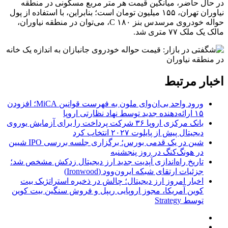
در حال حاضر، میانگین قیمت هر متر مربع مسکونی در منطقه
نیاوران تهران، ۱۵۵ میلیون تومان است؛ بنابراین، با استفاده از پول
حواله خودروی مرسدس بنز C ۱۸۰، می‌توان در منطقه نیاوران،
مالک یک ملک ۷۷ متری شد.
اخبار مرتبط
ورود واحد بی‌ان‌وای ملون به فهرست قوانین MiCA؛ افزودن
۱۵ ارائه‌دهنده جدید توسط نهاد نظارتی اروپا
بانک مرکزی اروپا ۳۶ شرکت پرداخت را برای آزمایش یوروی
دیجیتال پیش از پایلوت ۲۰۲۷ انتخاب کرد
شین در یک قدمی بورس؛ برگزاری جلسه بررسی IPO شیین
در هونگ‌کنگ در روز پنجشنبه
تاریخ راه‌اندازی آپدیت جدید ارز دیجیتال زدکش مشخص شد؛
جزئیات ارتقای شبکه ایرون‌وود (Ironwood)
اخبار امروز ارز دیجیتال؛ چالش در ذخیره استراتژیک بیت
کوین آمریکا، مجوز اروپایی ریپل و فروش سنگین بیت کوین
توسط Strategy