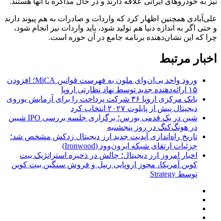
نیز به خودروهای ایرانی علاقه دارند و در حال مذاکره با آنها هستند.
علی‌آبادی همچنین اظهار کرد که واردات و صادرات به هم پیوند دارند
و حتی اگر به اندازه دنیا هم تولید شود، باید واردات نیز انجام شود،
چرا که این نشان‌دهنده برنامه جامع در آن حوزه است.
اخبار مرتبط
ورود واحد بی‌ان‌وای ملون به فهرست قوانین MiCA؛ افزودن
۱۵ ارائه‌دهنده جدید توسط نهاد نظارتی اروپا
بانک مرکزی اروپا ۳۶ شرکت پرداخت را برای آزمایش یوروی
دیجیتال پیش از پایلوت ۲۰۲۷ انتخاب کرد
شین در یک قدمی بورس؛ برگزاری جلسه بررسی IPO شیین
در هونگ‌کنگ در روز پنجشنبه
تاریخ راه‌اندازی آپدیت جدید ارز دیجیتال زدکش مشخص شد؛
جزئیات ارتقای شبکه ایرون‌وود (Ironwood)
اخبار امروز ارز دیجیتال؛ چالش در ذخیره استراتژیک بیت
کوین آمریکا، مجوز اروپایی ریپل و فروش سنگین بیت کوین
توسط Strategy