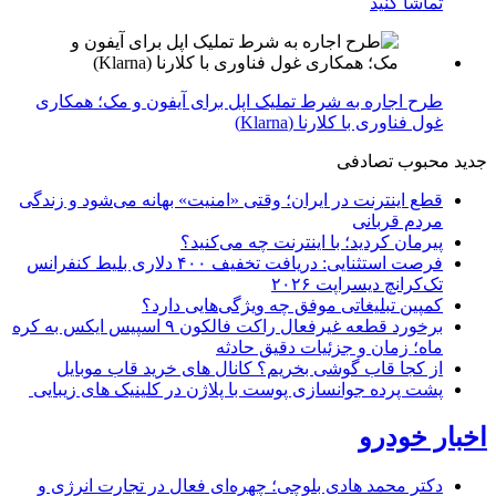
تماشا کنید
طرح اجاره به شرط تملیک اپل برای آیفون و مک؛ همکاری
غول فناوری با کلارنا (Klarna)
جدید
محبوب
تصادفی
قطع اینترنت در ایران؛ وقتی «امنیت» بهانه می‌شود و زندگی
مردم قربانی
پیرمان کردید؛ با اینترنت چه می‌کنید؟
فرصت استثنایی: دریافت تخفیف ۴۰۰ دلاری بلیط کنفرانس
تک‌کرانچ دیسراپت ۲۰۲۶
کمپین تبلیغاتی موفق چه ویژگی‌هایی دارد؟
برخورد قطعه غیرفعال راکت فالکون ۹ اسپیس ایکس به کره
ماه؛ زمان و جزئیات دقیق حادثه
از کجا قاب گوشی بخریم؟ کانال های خرید قاب موبایل
پشت پرده جوانسازی پوست با پلاژن در کلینیک های زیبایی
اخبار خودرو
دکتر محمد هادی بلوچی؛ چهره‌ای فعال در تجارت انرژی و