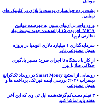
موبایل
پشت پرده جوانسازی پوست با پلاژن در کلینیک های
زیبایی
ورود واحد بی‌ان‌وای ملون به فهرست قوانین
MiCA؛ افزودن ۱۵ ارائه‌دهنده جدید توسط نهاد
نظارتی اروپا
سرمایه‌گذاری ۱ میلیارد دلاری انویدیا در پروژه
هوش مصنوعی ناور
از کار با دستگاه تا اجرای طرح؛ مسیر یادگیری
حکاکی طلا با لیزر
رونمایی از استیج Smart Money در رویداد تک‌کرانچ
دیسراپ ۲۰۲۶؛ بررسی آینده فین‌تک، پرداخت‌ ها و
هوش مصنوعی
۳ فیلم دست‌کم‌گرفته‌شده اپل تی وی که این آخر
هفته باید تماشا کنید