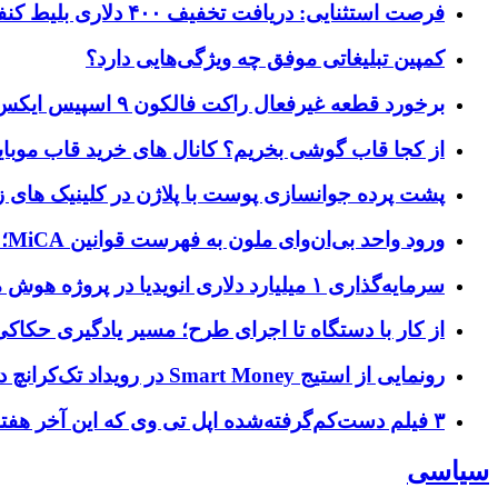
فرصت استثنایی: دریافت تخفیف ۴۰۰ دلاری بلیط کنفرانس تک‌کرانچ دیسراپت ۲۰۲۶
کمپین تبلیغاتی موفق چه ویژگی‌هایی دارد؟
برخورد قطعه غیرفعال راکت فالکون ۹ اسپیس ایکس به کره ماه؛ زمان و جزئیات دقیق حادثه
از کجا قاب گوشی بخریم؟ کانال های خرید قاب موبای
پشت پرده جوانسازی پوست با پلاژن در کلینیک های ز
ورود واحد بی‌ان‌وای ملون به فهرست قوانین MiCA؛ افزودن ۱۵ ارائه‌دهنده جدید توسط نهاد نظارتی اروپا
سرمایه‌گذاری ۱ میلیارد دلاری انویدیا در پروژه هوش مصنوعی ناور
از کار با دستگاه تا اجرای طرح؛ مسیر یادگیری حکاکی 
رونمایی از استیج Smart Money در رویداد تک‌کرانچ دیسراپ ۲۰۲۶؛ بررسی آینده فین‌تک، پرداخت‌ ها و هوش مصنوعی
۳ فیلم دست‌کم‌گرفته‌شده اپل تی وی که این آخر هفته باید تماشا کنید
سیاسی