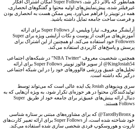
همانطور که بالاتر ذکر شد، Super Follows امکان اشتراک افکار
غیرفیلتر شده، پیش‌نمایش‌های اولیه محتوا و گفتگوهای انحصاری،
همه در توییتر را فراهم می‌آورد. پس ممکن هست به انحصاری بودن
و فرصت ساخت جامعه تمایل داشته باشید.
آرایشگر معروف، تیارا ویلیس، از Super Follows برای ارائه
آموزش‌های مراقبت از پوست و نکات آرایشی ویژه برای Super
Followers خود استفاده می‌کند. او همچنین از این اشتراک برای
پرسش و پاسخ‌های کاربردی استفاده می‌کند.
همچنین، شخصیت معروف “NBA Twitter” در شبکه‌های اجتماعی
KingJosiah54@ از سوپر فالوز توییتر Super Follows برای ارائه
تحلیل‌های عمیق ورزشی فالوورهای خود را در این شبکه اجتماعی
درگیر نگه داشته است.
سری ویدیوهای Josiah یک ایده عالی است که می‌تواند توسط
تولیدکنندگان محتوا در هر حوزه‌ای تکرار شود، به ویژه آن‌هایی که به
دنبال ارائه بینش‌های عمیق‌تر برای جامعه خود از طریق Super
Follows هستند.
و TarotByBronx@ که برای مشاوره‌های مبتنی بر ستاره شناسی
خود شناخته شده است، از Super Follows برای ارائه تعبیر کارت‌های
تاروت و هوروسکوپ فردی شخصی سازی شده استفاده می‌کند.