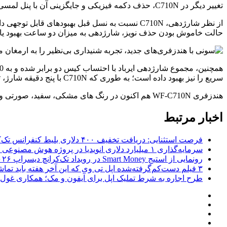
تغییر دیگر در C710N، حذف دکمه فیزیکی و جایگزینی آن با پنل لمسی است. این هندزفری همچنین قابلیت تشخیص قرارگیری در گوش را دارد و به طور خودکار آهنگ را پخش می کند.
حالت خاموش بودن حذف نویز، شارژدهی به میزان دو ساعت بهبود یا
سریع را نیز بهبود داده است؛ به طوری که C710N با پنج دقیقه شارژ، تا یک ساعت موسیقی پخش می کند.
هندزفری WF-C710N هم اکنون در رنگ های مشکی، سفید، صورتی و مدل شفاف آبی با قیمت 120 دلار به فروش می رسد.
اخبار مرتبط
فرصت استثنایی: دریافت تخفیف ۴۰۰ دلاری بلیط کنفرانس تک‌کرانچ دیسراپت ۲۰۲۶
سرمایه‌گذاری ۱ میلیارد دلاری انویدیا در پروژه هوش مصنوعی ناور
رونمایی از استیج Smart Money در رویداد تک‌کرانچ دیسراپ ۲۰۲۶؛ بررسی آینده فین‌تک، پرداخت‌ ها و هوش مصنوعی
۳ فیلم دست‌کم‌گرفته‌شده اپل تی وی که این آخر هفته باید تماشا کنید
طرح اجاره به شرط تملیک اپل برای آیفون و مک؛ همکاری غول فناوری ب