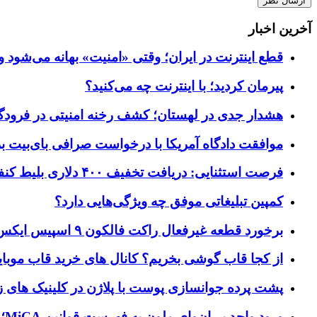
آخرین اخبار
قطع اینترنت در ایران؛ وقتی «امنیت» بهانه می‌شود و
پیرمان کردید؛ با اینترنت چه می‌کنید؟
هشدار جدی در لهستان؛ کشف رخنه امنیتی در فرودگاه‌
موافقت دادگاه آمریکا با درخواست صرافی بای‌بیت برای ردیابی دارایی‌ه
فرصت استثنایی: دریافت تخفیف ۴۰۰ دلاری بلیط کنفرانس تک‌کرانچ دیسراپت ۲۰۲۶
کمپین تبلیغاتی موفق چه ویژگی‌هایی دارد؟
برخورد قطعه غیرفعال راکت فالکون ۹ اسپیس ایکس به کره ماه؛ زمان و جزئیات دقیق حادثه
از کجا قاب گوشی بخریم؟ کانال های خرید قاب موبای
پشت پرده جوانسازی پوست با پلاژن در کلینیک های ز
ورود واحد بی‌ان‌وای ملون به فهرست قوانین MiCA؛ افزودن ۱۵ ارائه‌دهنده جدید توسط نهاد نظارتی اروپا