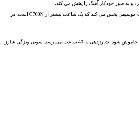
از نظر شارژدهی، C710N نسبت به نسل قبل بهبودهای قابل توجهی داشته است. در حالت روشن بودن حذف نویز، این هندزفری تا 8.5 ساعت موسیقی پخش می کند که یک ساعت بیشتر از C700N است. در
همچنین، مجموع شارژدهی ایرباد با احتساب کیس دو برابر شده و به 30 ساعت (با فرض روشن بودن حذف نویز) رسیده است. اگر حذف نویز خاموش شود، شارژدهی به 40 ساعت می رسد. سونی ویژگی شارژ