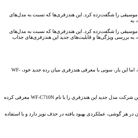
 موسیقی را شگفت‌زده کرد. این هندزفری‌ها که نسبت به مدل‌های
 به
 موسیقی را شگفت‌زده کرد. این هندزفری‌ها که نسبت به مدل‌های
، به بررسی ویژگی‌ها و قابلیت‌های جدید این هندزفری‌های جذاب
سونی، نامی آشنا در دنیای صدا، همواره با محصولات با کیفیت و پرچمدار خود، مانند WF-1000XM5، توجه کاربران را به خود جلب کرده است. اما این بار، سونی با معرفی هندزفری میان رده جدید خود، WF-
در سال 2023، سونی هندزفری WF-C700N را با قیمت 120 دلار و قابلیت هایی نظیر حذف نویز و شارژدهی مناسب روانه بازار کرد. اکنون، این شرکت مدل جدید این هندزفری را با نام WF-C710N معرفی کرده
ت. سونی ادعا می کند که C710N به لطف بهره مندی از دو میکروفون در هر گوشی، عملکردی بهبود یافته در حذف نویز دارد و با استفاده