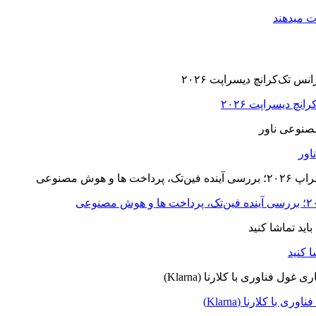
ت میدهند
ا کلارنا (Klarna)