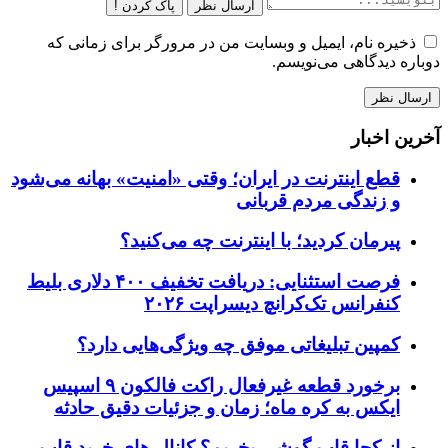
ارسال نظر
پاک کردن !
ذخیره نام، ایمیل و وبسایت من در مرورگر برای زمانی که
دوباره دیدگاهی می‌نویسم.
آخرین اخبار
قطع اینترنت در ایران؛ وقتی «امنیت» بهانه می‌شود
و زندگی مردم قربانی
پیرمان کردید؛ با اینترنت چه می‌کنید؟
فرصت استثنایی: دریافت تخفیف ۴۰۰ دلاری بلیط
کنفرانس تک‌کرانچ دیسراپت ۲۰۲۶
کمپین تبلیغاتی موفق چه ویژگی‌هایی دارد؟
برخورد قطعه غیرفعال راکت فالکون ۹ اسپیس
ایکس به کره ماه؛ زمان و جزئیات دقیق حادثه
از کجا قاب گوشی بخریم؟ کانال های خرید قاب