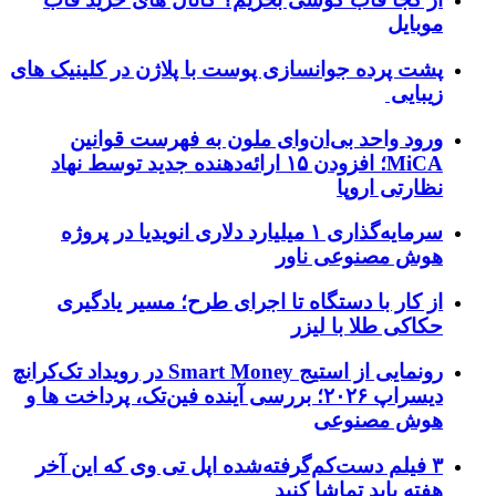
موبایل
پشت پرده جوانسازی پوست با پلاژن در کلینیک های
زیبایی
ورود واحد بی‌ان‌وای ملون به فهرست قوانین
MiCA؛ افزودن ۱۵ ارائه‌دهنده جدید توسط نهاد
نظارتی اروپا
سرمایه‌گذاری ۱ میلیارد دلاری انویدیا در پروژه
هوش مصنوعی ناور
از کار با دستگاه تا اجرای طرح؛ مسیر یادگیری
حکاکی طلا با لیزر
رونمایی از استیج Smart Money در رویداد تک‌کرانچ
دیسراپ ۲۰۲۶؛ بررسی آینده فین‌تک، پرداخت‌ ها و
هوش مصنوعی
۳ فیلم دست‌کم‌گرفته‌شده اپل تی وی که این آخر
هفته باید تماشا کنید