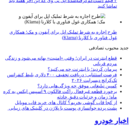
۳ فیلم دست‌کم‌گرفته‌شده اپل تی وی که این آخر هفته باید
تماشا کنید
طرح اجاره به شرط تملیک اپل برای آیفون و مک؛ همکاری
غول فناوری با کلارنا (Klarna)
جدید
محبوب
تصادفی
قطع اینترنت در ایران؛ وقتی «امنیت» بهانه می‌شود و زندگی
مردم قربانی
پیرمان کردید؛ با اینترنت چه می‌کنید؟
فرصت استثنایی: دریافت تخفیف ۴۰۰ دلاری بلیط کنفرانس
تک‌کرانچ دیسراپت ۲۰۲۶
کمپین تبلیغاتی موفق چه ویژگی‌هایی دارد؟
برخورد قطعه غیرفعال راکت فالکون ۹ اسپیس ایکس به کره
ماه؛ زمان و جزئیات دقیق حادثه
از کجا قاب گوشی بخریم؟ کانال های خرید قاب موبایل
پشت پرده جوانسازی پوست با پلاژن در کلینیک های زیبایی
اخبار خودرو