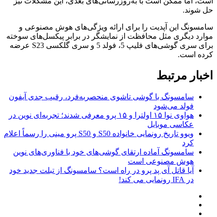
است، اما ممکن است با به‌روزرسانی‌های بعدی، این مشکلات نیز
حل شوند.
سامسونگ این آپدیت را برای ارائه ویژگی‌های هوش مصنوعی و
موارد دیگری مثل محافظت از نمایشگر در برابر پیکسل‌های سوخته
برای سری گوشی‌های فلیپ 5، فولد 5 و سری گلکسی S23 عرضه
کرده است.
اخبار مرتبط
سامسونگ با گوشی تاشوی منحصربه‌فرد، رقیب جدی آیفون
فولد می‌شود
هواوی نوا ۱۵ اولترا و ۱۵ پرو معرفی شدند؛ تجربه‌ای نوین در
عکاسی موبایل
ویوو تاریخ رونمایی خانواده S50 و S50 پرو مینی را رسماً اعلام
کرد
سامسونگ آماده ارتقای گوشی‌های خود با فناوری‌های نوین
هوش مصنوعی است
آیا قاتل آی پد پرو در راه است؟ سامسونگ از تبلت جدید خود
در IFA رونمایی می کند!