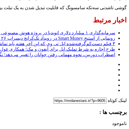
گوشی تاشدنی سه‌تکه سامسونگ که قابلیت تبدیل شدن به یک تبلت بزرگ را دارد، ظاهراً کمی 
اخبار مرتبط
سرمایه‌گذاری ۱ میلیارد دلاری انویدیا در پروژه هوش مصنوعی ناور
رونمایی از استیج Smart Money در رویداد تک‌کرانچ دیسراپ ۲۰۲۶؛ بررسی آینده فین‌تک، پرداخت‌ ها و هوش مصنوعی
۳ فیلم دست‌کم‌گرفته‌شده اپل تی وی که این آخر هفته باید تماشا کنید
طرح اجاره به شرط تملیک اپل برای آیفون و مک؛ همکاری غول فناوری ب
اضطراب دوربین، نحوه مهمانی رفتن جوانان را تغییر می‌دهد؛ نگرانی نسل Z از عکاسی و فیلم‌
لینک کوتاه
برچسب ها :
ناموجود