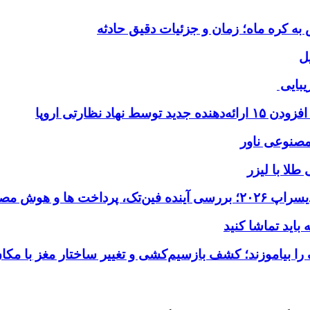
ل
یبایی
طلا با لیزر