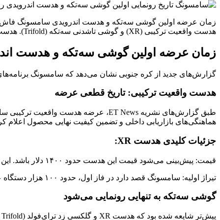
زمان عرضه اولین گوشی سه‌تکه و هدست اندرویدی سامسونگ فاش شد گ
هدست واقعیت ترکیبی (XR) و گوشی تاشدنی سه‌تکه (Trifold). هدست واقعیت ترکیبی: تاریخ قطعی عرضه طبق گزارش‌های نشریه ET News، عرضه هدست واقعیت
زمان عرضه اولین گوشی سه‌تکه و هدست ان
گزارش‌های جدید از کره جنوبی نشان می‌دهد که سامسونگ برنامه‌های رونمایی از دو مح
هدست واقعیت ترکیبی: تاریخ قطعی عرضه
هماهنگی‌های بازاریابی داخلی و تضمین کیفیت نهایی محصول اعلام ک
جزئیات کلیدی هدست XR:
قیمت: پیش‌بینی می‌شود قیمت این هدست حدود ۱۴۰۰ دلار باشد. این قیمت آن را در جایگاهی ارزان‌تر از اپل ویژن پرو و گران‌تر از متا کوئست ۳ قرار می‌دهد.
تیراژ اولیه: سامسونگ قصد دارد در فاز اول، حدود ۱۰۰ هزار دستگاه عرضه کند و تیراژ تولید بعدی را بر اساس واکنش بازار تنظیم نماید.
گوشی سه‌تکه به تنهایی رونمایی می‌شود
پیش‌تر شایعه شده بود که هدست XR و گلکسی زد ترای‌فولد (Galaxy Z Trifold) به‌طور هم‌زمان معرفی خواهند شد، اما اکنون مشخص شده که این دو محصول جداگانه رونمایی می‌شوند.