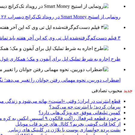
رونمایی از استیج Smart Money در رویداد تک‌کرانچ دیسراپ ۲۰۲۶؛ بررسی آینده فین‌تک، پرداخت‌ ها و هوش مصنوعی
۳ فیلم دست‌کم‌گرفته‌شده اپل تی وی که این آخر هفته باید تماشا کنید
طرح اجاره به شرط تملیک اپل برای آیفون و مک؛ همکاری غول فناوری ب
اضطراب دوربین، نحوه مهمانی رفتن جوانان را تغییر می‌دهد؛ نگرانی نسل Z از عکاسی و فیلم‌
جدید
محبوب
تصادفی
قطع اینترنت در ایران؛ وقتی «امنیت» بهانه می‌شود و زندگی مر
پیرمان کردید؛ با اینترنت چه می‌کنید؟
کمپین تبلیغاتی موفق چه ویژگی‌هایی دارد؟
برخورد قطعه غیرفعال راکت فالکون ۹ اسپیس ایکس به کره ماه؛ زمان و جزئیات دقیق حادثه
از کجا قاب گوشی بخریم؟ کانال های خرید قاب موبایل
پشت پرده جوانسازی پوست با پلاژن در کلینیک های زیبایی