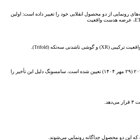
رونمایی از دو محصول انقلابی خود را تغییر داده است: اولین
سه‌تکه (Trifold).
طبق گزارش‌های نشریه ET News، عرضه هدست واقعیت ترکیبی سامسونگ به تعویق افتاده و اکنون تاریخ رونمایی و عرضه آن ۲۱ اکتبر ۲۰۲۵ (۲۹ مهر ۱۴۰۴) تعیین شده است. سامسونگ دلیل این تأخیر را