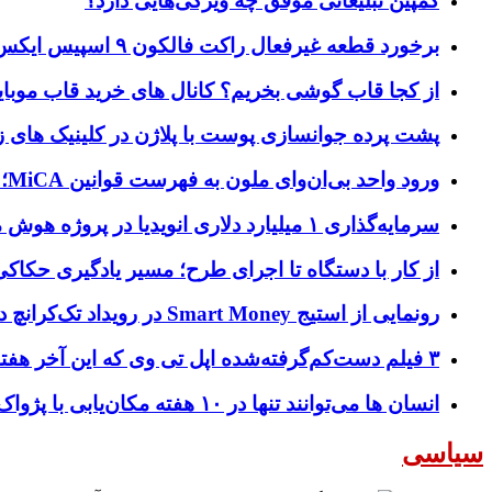
کمپین تبلیغاتی موفق چه ویژگی‌هایی دارد؟
برخورد قطعه غیرفعال راکت فالکون ۹ اسپیس ایکس به کره ماه؛ زمان و جزئیات دقیق حادثه
از کجا قاب گوشی بخریم؟ کانال های خرید قاب موبای
پشت پرده جوانسازی پوست با پلاژن در کلینیک های ز
ورود واحد بی‌ان‌وای ملون به فهرست قوانین MiCA؛ افزودن ۱۵ ارائه‌دهنده جدید توسط نهاد نظارتی اروپا
سرمایه‌گذاری ۱ میلیارد دلاری انویدیا در پروژه هوش مصنوعی ناور
از کار با دستگاه تا اجرای طرح؛ مسیر یادگیری حکاکی 
رونمایی از استیج Smart Money در رویداد تک‌کرانچ دیسراپ ۲۰۲۶؛ بررسی آینده فین‌تک، پرداخت‌ ها و هوش مصنوعی
۳ فیلم دست‌کم‌گرفته‌شده اپل تی وی که این آخر هفته باید تماشا کنید
انسان‌ ها می‌توانند تنها در ۱۰ هفته مکان‌یابی با پژواک را بیاموزند؛ کشف بازسیم‌کشی و تغییر ساختار مغز با مکان‌یابی صوتی
سیاسی