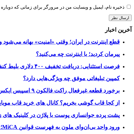
ذخیره نام، ایمیل و وبسایت من در مرورگر برای زمانی که دوباره 
آخرین اخبار
قطع اینترنت در ایران؛ وقتی «امنیت» بهانه می‌شود و
پیرمان کردید؛ با اینترنت چه می‌کنید؟
فرصت استثنایی: دریافت تخفیف ۴۰۰ دلاری بلیط کنفرانس تک‌کرانچ دیسراپت ۲۰۲۶
کمپین تبلیغاتی موفق چه ویژگی‌هایی دارد؟
برخورد قطعه غیرفعال راکت فالکون ۹ اسپیس ایکس به کره ماه؛ زمان و جزئیات دقیق حادثه
از کجا قاب گوشی بخریم؟ کانال های خرید قاب موبای
پشت پرده جوانسازی پوست با پلاژن در کلینیک های ز
ورود واحد بی‌ان‌وای ملون به فهرست قوانین MiCA؛ افزودن ۱۵ ارائه‌دهنده جدید توسط نهاد نظارتی اروپا