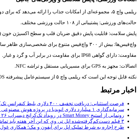
ریلمی واچ ۵، مجموعه‌ای از امکانات جذاب را ارائه می‌دهد که برای دوستداران ورزش و سلامتی طراحی شده‌اند:
حالت‌های ورزشی: پشتیبانی از ۱۰۸ حالت ورزشی مختلف.
پایش سلامت: قابلیت پایش دقیق ضربان قلب و سطح اکسیژن خون (SpO2).
واچ‌فیس‌ها: بیش از ۳۰۰ واچ‌فیس متنوع برای شخصی‌سازی ظاهر ساعت.
مقاومت: دارای گواهی IP68 برای مقاومت در برابر آب و گرد و غبار.
اتصالات: مجهز به GPS برای مسیریابی مستقل و تراشه NFC.
نکته قابل توجه این است که ریلمی واچ ۵ از سیستم‌عامل پیشرفته Wear OS گوگل استفاده نمی‌کند، اما با توجه به امکانات بالا و قیمت بسیار مناسب، انتخابی ایده‌آل برای کاربران اقتصادی محسوب می‌شود.
اخبار مرتبط
فرصت استثنایی: دریافت تخفیف ۴۰۰ دلاری بلیط کنفرانس تک‌کرانچ دیسراپت ۲۰۲۶
سرمایه‌گذاری ۱ میلیارد دلاری انویدیا در پروژه هوش مصنوعی ناور
رونمایی از استیج Smart Money در رویداد تک‌کرانچ دیسراپ ۲۰۲۶؛ بررسی آینده فین‌تک، پرداخت‌ ها و هوش مصنوعی
۳ فیلم دست‌کم‌گرفته‌شده اپل تی وی که این آخر هفته باید تماشا کنید
طرح اجاره به شرط تملیک اپل برای آیفون و مک؛ همکاری غول فناوری ب