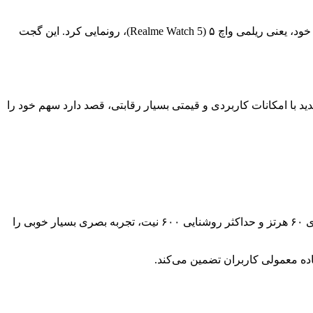
ساعت هوشمند جدید با قیمت مناسب، نمایشگر بزرگ و شارژدهی دو هفته‌ای شرکت ریلمی امروز به‌صورت رسمی از ساعت هوشمند جدید خود، یعنی ریلمی واچ ۵ (Realme Watch 5)، رونمایی کرد. این گجت
ی واچ ۵ (Realme Watch 5)، رونمایی کرد. این گجت پوشیدنی جدید با امکانات کاربردی و قیمتی بسیار رقابتی، قصد دارد سهم خود را
یکی از نقاط قوت اصلی ریلمی واچ ۵، نمایشگر ۱.۹۷ اینچی OLED آن است. این صفحه‌نمایش با وضوح بالا (۳۹۰ در ۴۵۰ پیکسل)، نرخ نوسازی ۶۰ هرتز و حداکثر روشنایی ۶۰۰ نیت، تجربه بصری بسیار خوبی را