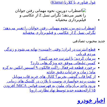
غول فناوری با کلارنا (Klarna)
اضطراب دوربین، نحوه مهمانی رفتن جوانان را تغییر می‌دهد؛
نگرانی نسل Z از عکاسی و فیلم‌برداری مخفیانه
جدید
محبوب
تصادفی
قطع اینترنت در ایران؛ وقتی «امنیت» بهانه می‌شود و زندگی
مردم قربانی
پیرمان کردید؛ با اینترنت چه می‌کنید؟
کمپین تبلیغاتی موفق چه ویژگی‌هایی دارد؟
برخورد قطعه غیرفعال راکت فالکون ۹ اسپیس ایکس به کره
ماه؛ زمان و جزئیات دقیق حادثه
از کجا قاب گوشی بخریم؟ کانال های خرید قاب موبایل
پشت پرده جوانسازی پوست با پلاژن در کلینیک های زیبایی
ورود واحد بی‌ان‌وای ملون به فهرست قوانین MiCA؛ افزودن
۱۵ ارائه‌دهنده جدید توسط نهاد نظارتی اروپا
اخبار خودرو