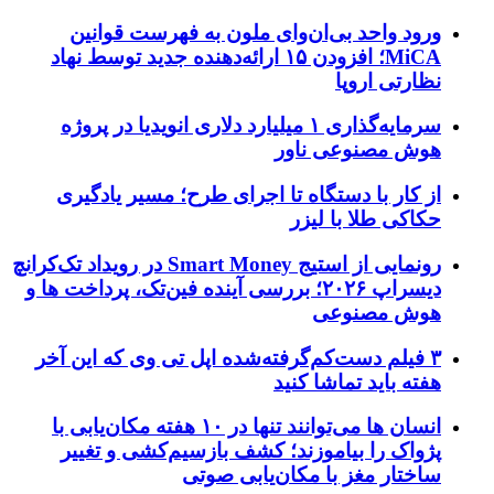
ورود واحد بی‌ان‌وای ملون به فهرست قوانین
MiCA؛ افزودن ۱۵ ارائه‌دهنده جدید توسط نهاد
نظارتی اروپا
سرمایه‌گذاری ۱ میلیارد دلاری انویدیا در پروژه
هوش مصنوعی ناور
از کار با دستگاه تا اجرای طرح؛ مسیر یادگیری
حکاکی طلا با لیزر
رونمایی از استیج Smart Money در رویداد تک‌کرانچ
دیسراپ ۲۰۲۶؛ بررسی آینده فین‌تک، پرداخت‌ ها و
هوش مصنوعی
۳ فیلم دست‌کم‌گرفته‌شده اپل تی وی که این آخر
هفته باید تماشا کنید
انسان‌ ها می‌توانند تنها در ۱۰ هفته مکان‌یابی با
پژواک را بیاموزند؛ کشف بازسیم‌کشی و تغییر
ساختار مغز با مکان‌یابی صوتی