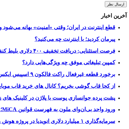
آخرین اخبار
قطع اینترنت در ایران؛ وقتی «امنیت» بهانه می‌شود و
پیرمان کردید؛ با اینترنت چه می‌کنید؟
فرصت استثنایی: دریافت تخفیف ۴۰۰ دلاری بلیط کنفرانس تک‌کرانچ دیسراپت ۲۰۲۶
کمپین تبلیغاتی موفق چه ویژگی‌هایی دارد؟
برخورد قطعه غیرفعال راکت فالکون ۹ اسپیس ایکس به کره ماه؛ زمان و جزئیات دقیق حادثه
از کجا قاب گوشی بخریم؟ کانال های خرید قاب موبای
پشت پرده جوانسازی پوست با پلاژن در کلینیک های ز
ورود واحد بی‌ان‌وای ملون به فهرست قوانین MiCA؛ افزودن ۱۵ ارائه‌دهنده جدید توسط نهاد نظارتی اروپا
سرمایه‌گذاری ۱ میلیارد دلاری انویدیا در پروژه هوش مصنوعی ناور