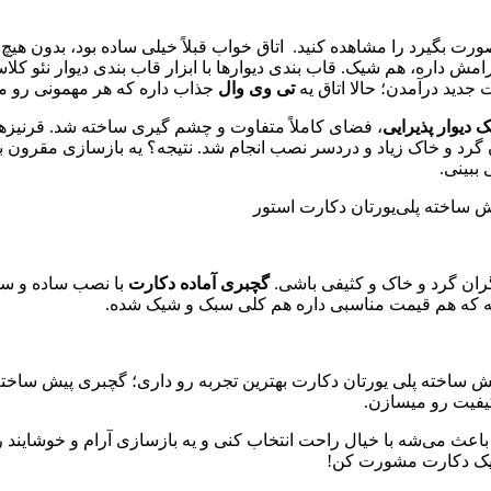
صورت بگیرد را مشاهده کنید. اتاق خواب قبلاً خیلی ساده بود، بدون هی
امش داره، هم شیک. قاب بندی دیوارها با ابزار قاب بندی دیوار نئو کل
 جدید درآمدن؛ حالا اتاق یه
تی وی وال
جذاب داره که هر مهمونی رو م
 دیوار پذیرایی
، فضای کاملاً متفاوت و چشم‌ گیری ساخته شد. قرنیزها
 گرد و خاک زیاد و دردسر نصب انجام شد. نتیجه؟ یه بازسازی مقرون 
ببینی.
گران گرد و خاک و کثیفی باشی.
گچبری آماده دکارت
با نصب ساده و سری
یشه که هم قیمت مناسبی داره هم کلی سبک ‌و شیک شده.
ش ساخته پلی یورتان دکارت بهترین تجربه رو داری؛ گچبری پیش ساخته 
 کیفیت رو میسازن.
 باعث می‌شه با خیال راحت انتخاب کنی و یه بازسازی آرام و خوشاین
 ‌یک دکارت مشورت کن!