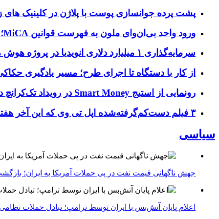
پشت پرده جوانسازی پوست با پلاژن در کلینیک های ز
ورود واحد بی‌ان‌وای ملون به فهرست قوانین MiCA؛ افزودن ۱۵ ارائه‌دهنده جدید توسط نهاد نظارتی اروپا
سرمایه‌گذاری ۱ میلیارد دلاری انویدیا در پروژه هوش مصنوعی ناور
از کار با دستگاه تا اجرای طرح؛ مسیر یادگیری حکاکی 
رونمایی از استیج Smart Money در رویداد تک‌کرانچ دیسراپ ۲۰۲۶؛ بررسی آینده فین‌تک، پرداخت‌ ها و هوش مصنوعی
۳ فیلم دست‌کم‌گرفته‌شده اپل تی وی که این آخر هفته باید تماشا کنید
سیاسی
جهش ناگهانی قیمت نفت در پی حملات آمریکا به ایران؛ بازگشت
اعلام پایان آتش‌بس با ایران توسط ترامپ؛ تبادل حملات نظامی