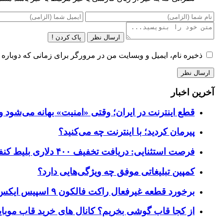
ارسال نظر
پاک کردن !
ذخیره نام، ایمیل و وبسایت من در مرورگر برای زمانی که دوباره 
آخرین اخبار
قطع اینترنت در ایران؛ وقتی «امنیت» بهانه می‌شود و
پیرمان کردید؛ با اینترنت چه می‌کنید؟
فرصت استثنایی: دریافت تخفیف ۴۰۰ دلاری بلیط کنفرانس تک‌کرانچ دیسراپت ۲۰۲۶
کمپین تبلیغاتی موفق چه ویژگی‌هایی دارد؟
برخورد قطعه غیرفعال راکت فالکون ۹ اسپیس ایکس به کره ماه؛ زمان و جزئیات دقیق حادثه
از کجا قاب گوشی بخریم؟ کانال های خرید قاب موبای