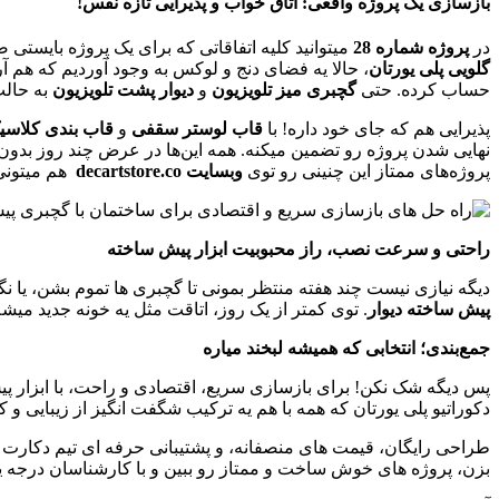
بازسازی یک پروژه واقعی
:
اتاق خواب و پذیرایی تازه نفس
!
در
پروژه شماره
28
میتوانید کلیه اتفاقاتی که برای یک پروژه بایستی 
گلویی پلی یورتان
، حالا یه فضای دنج و لوکس به وجود آوردیم که هم آر
حساب کرده. حتی
گچبری میز تلویزیون
و
دیوار پشت تلویزیون
به حالت
پذیرایی هم که جای خود داره! با
قاب لوستر سقفی
و
قاب بندی کلاسیک
نهایی شدن پروژه رو تضمین میکنه. همه این‌ها در عرض چند روز بدون
پروژه‌های ممتاز این ‌چنینی رو توی
وبسایت
decartstore.co
هم میتونی 
راحتی و سرعت نصب، راز محبوبیت ابزار پیش ساخته
دیگه نیازی نیست چند هفته منتظر بمونی تا گچبری ‌ها تموم بشن، یا ن
پیش ساخته دیوار
. توی کمتر از یک روز، اتاقت مثل یه خونه جدید م
جمع‌بندی؛ انتخابی که همیشه لبخند میاره
پس دیگه شک نکن! برای بازسازی سریع، اقتصادی و راحت، با ابزار پی
دکوراتیو پلی یورتان که همه با هم یه ترکیب شگفت‌ انگیز از زیبایی و
طراحی رایگان، قیمت‌ های منصفانه، و پشتیبانی حرفه ‌ای تیم دکارت
بزن، پروژه‌ های خوش ‌ساخت و ممتاز رو ببین و با کارشناسان درجه