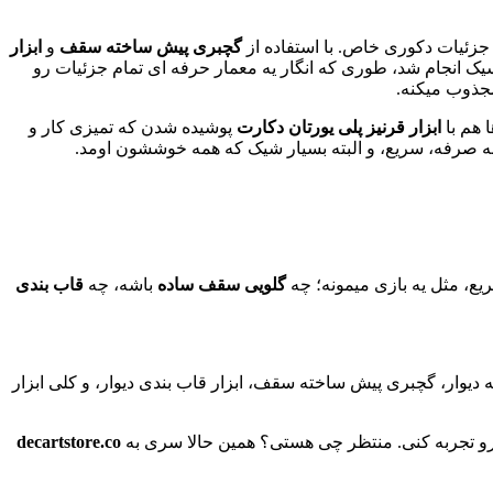
چ جزئیات دکوری خاص. با استفاده از
گچبری پیش ساخته سقف
و
ابزار
اسیک انجام شد، طوری که انگار یه معمار حرفه ‌ای تمام جزئیات رو
جذوب میکنه.
 هم با
ابزار قرنیز پلی یورتان دکارت
پوشیده شدن که تمیزی کار و
به صرفه، سریع، و البته بسیار شیک که همه خوششون اومد.
ع، مثل یه بازی میمونه؛ چه
گلویی سقف ساده
باشه، چه
قاب بندی
دیوار، گچبری پیش ساخته سقف، ابزار قاب بندی دیوار، و کلی ابزار
د رو تجربه کنی. منتظر چی هستی؟ همین حالا سری به
decartstore.co