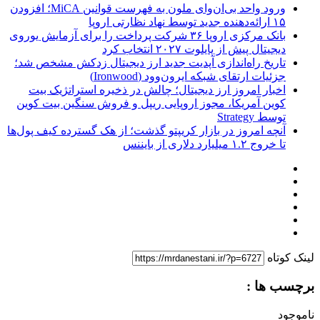
ورود واحد بی‌ان‌وای ملون به فهرست قوانین MiCA؛ افزودن
۱۵ ارائه‌دهنده جدید توسط نهاد نظارتی اروپا
بانک مرکزی اروپا ۳۶ شرکت پرداخت را برای آزمایش یوروی
دیجیتال پیش از پایلوت ۲۰۲۷ انتخاب کرد
تاریخ راه‌اندازی آپدیت جدید ارز دیجیتال زدکش مشخص شد؛
جزئیات ارتقای شبکه ایرون‌وود (Ironwood)
اخبار امروز ارز دیجیتال؛ چالش در ذخیره استراتژیک بیت
کوین آمریکا، مجوز اروپایی ریپل و فروش سنگین بیت کوین
توسط Strategy
آنچه امروز در بازار کریپتو گذشت؛ از هک گسترده کیف پول‌ها
تا خروج ۱.۲ میلیارد دلاری از بایننس
لینک کوتاه
برچسب ها :
ناموجود