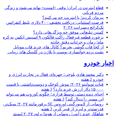
قطع اینترنت در ایران؛ وقتی «امنیت» بهانه می‌شود و زندگی
مردم قربانی
پیرمان کردید؛ با اینترنت چه می‌کنید؟
فرصت استثنایی: دریافت تخفیف ۴۰۰ دلاری بلیط کنفرانس
تک‌کرانچ دیسراپت ۲۰۲۶
کمپین تبلیغاتی موفق چه ویژگی‌هایی دارد؟
برخورد قطعه غیرفعال راکت فالکون ۹ اسپیس ایکس به کره
ماه؛ زمان و جزئیات دقیق حادثه
از کجا قاب گوشی بخریم؟ کانال های خرید قاب موبایل
پشت پرده جوانسازی پوست با پلاژن در کلینیک های زیبایی
اخبار خودرو
دکتر محمد هادی بلوچی؛ چهره‌ای فعال در تجارت انرژی و
خودرو
2 هفته
فیات توپولینو ۲۰۲۶؛ موش کوچک و دوست‌داشتنی با قیمت
۱۵,۰۰۰ دلار ارزش خرید دارد؟
3 هفته
احیای دنده دستی توسط فراری؛ چگونه کوروت هم می‌تواند
این مسیر را دنبال کند؟
3 هفته
رونمایی از لامبورگینی اوروس SE پرفورمانته ۲۰۲۷؛ سبک‌تر،
قدرتمندتر و لبریز از فیبر کربن
3 هفته
شاهکار جدید ژاپنی؛ رونمایی از هوندا پرلود ۲۰۲۷ لیمیتد