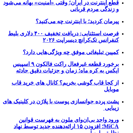
قطع اینترنت در ایران؛ وقتی «امنیت» بهانه می‌شود
و زندگی مردم قربانی
پیرمان کردید؛ با اینترنت چه می‌کنید؟
فرصت استثنایی: دریافت تخفیف ۴۰۰ دلاری بلیط
کنفرانس تک‌کرانچ دیسراپت ۲۰۲۶
کمپین تبلیغاتی موفق چه ویژگی‌هایی دارد؟
برخورد قطعه غیرفعال راکت فالکون ۹ اسپیس
ایکس به کره ماه؛ زمان و جزئیات دقیق حادثه
از کجا قاب گوشی بخریم؟ کانال های خرید قاب
موبایل
پشت پرده جوانسازی پوست با پلاژن در کلینیک های
زیبایی
ورود واحد بی‌ان‌وای ملون به فهرست قوانین
MiCA؛ افزودن ۱۵ ارائه‌دهنده جدید توسط نهاد
نظارتی اروپا