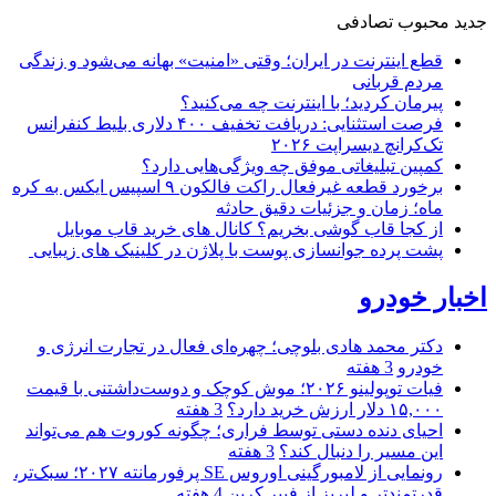
جدید
محبوب
تصادفی
قطع اینترنت در ایران؛ وقتی «امنیت» بهانه می‌شود و زندگی
مردم قربانی
پیرمان کردید؛ با اینترنت چه می‌کنید؟
فرصت استثنایی: دریافت تخفیف ۴۰۰ دلاری بلیط کنفرانس
تک‌کرانچ دیسراپت ۲۰۲۶
کمپین تبلیغاتی موفق چه ویژگی‌هایی دارد؟
برخورد قطعه غیرفعال راکت فالکون ۹ اسپیس ایکس به کره
ماه؛ زمان و جزئیات دقیق حادثه
از کجا قاب گوشی بخریم؟ کانال های خرید قاب موبایل
پشت پرده جوانسازی پوست با پلاژن در کلینیک های زیبایی
اخبار خودرو
دکتر محمد هادی بلوچی؛ چهره‌ای فعال در تجارت انرژی و
خودرو
3 هفته
فیات توپولینو ۲۰۲۶؛ موش کوچک و دوست‌داشتنی با قیمت
۱۵,۰۰۰ دلار ارزش خرید دارد؟
3 هفته
احیای دنده دستی توسط فراری؛ چگونه کوروت هم می‌تواند
این مسیر را دنبال کند؟
3 هفته
رونمایی از لامبورگینی اوروس SE پرفورمانته ۲۰۲۷؛ سبک‌تر،
قدرتمندتر و لبریز از فیبر کربن
4 هفته