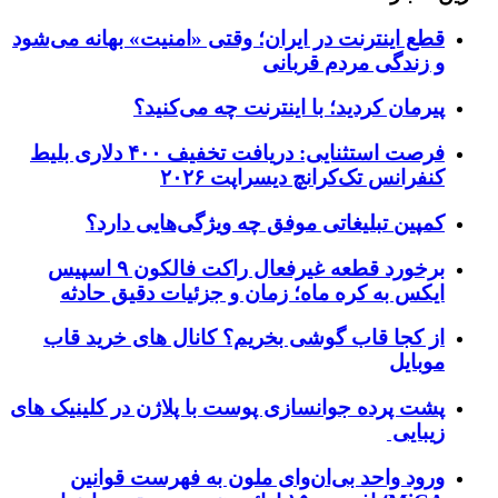
قطع اینترنت در ایران؛ وقتی «امنیت» بهانه می‌شود
و زندگی مردم قربانی
پیرمان کردید؛ با اینترنت چه می‌کنید؟
فرصت استثنایی: دریافت تخفیف ۴۰۰ دلاری بلیط
کنفرانس تک‌کرانچ دیسراپت ۲۰۲۶
کمپین تبلیغاتی موفق چه ویژگی‌هایی دارد؟
برخورد قطعه غیرفعال راکت فالکون ۹ اسپیس
ایکس به کره ماه؛ زمان و جزئیات دقیق حادثه
از کجا قاب گوشی بخریم؟ کانال های خرید قاب
موبایل
پشت پرده جوانسازی پوست با پلاژن در کلینیک های
زیبایی
ورود واحد بی‌ان‌وای ملون به فهرست قوانین