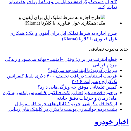
۳ فیلم دست‌کم‌گرفته‌شده اپل تی وی که این آخر هفته باید
تماشا کنید
طرح اجاره به شرط تملیک اپل برای آیفون و مک؛ همکاری
غول فناوری با کلارنا (Klarna)
جدید
محبوب
تصادفی
قطع اینترنت در ایران؛ وقتی «امنیت» بهانه می‌شود و زندگی
مردم قربانی
پیرمان کردید؛ با اینترنت چه می‌کنید؟
فرصت استثنایی: دریافت تخفیف ۴۰۰ دلاری بلیط کنفرانس
تک‌کرانچ دیسراپت ۲۰۲۶
کمپین تبلیغاتی موفق چه ویژگی‌هایی دارد؟
برخورد قطعه غیرفعال راکت فالکون ۹ اسپیس ایکس به کره
ماه؛ زمان و جزئیات دقیق حادثه
از کجا قاب گوشی بخریم؟ کانال های خرید قاب موبایل
پشت پرده جوانسازی پوست با پلاژن در کلینیک های زیبایی
اخبار خودرو