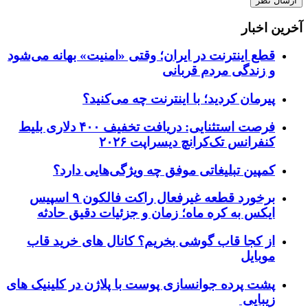
آخرین اخبار
قطع اینترنت در ایران؛ وقتی «امنیت» بهانه می‌شود
و زندگی مردم قربانی
پیرمان کردید؛ با اینترنت چه می‌کنید؟
فرصت استثنایی: دریافت تخفیف ۴۰۰ دلاری بلیط
کنفرانس تک‌کرانچ دیسراپت ۲۰۲۶
کمپین تبلیغاتی موفق چه ویژگی‌هایی دارد؟
برخورد قطعه غیرفعال راکت فالکون ۹ اسپیس
ایکس به کره ماه؛ زمان و جزئیات دقیق حادثه
از کجا قاب گوشی بخریم؟ کانال های خرید قاب
موبایل
پشت پرده جوانسازی پوست با پلاژن در کلینیک های
زیبایی