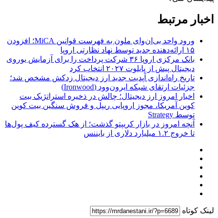
اخبار مرتبط
ورود واحد بی‌ان‌وای ملون به فهرست قوانین MiCA؛ افزودن
۱۵ ارائه‌دهنده جدید توسط نهاد نظارتی اروپا
بانک مرکزی اروپا ۳۶ شرکت پرداخت را برای آزمایش یوروی
دیجیتال پیش از پایلوت ۲۰۲۷ انتخاب کرد
تاریخ راه‌اندازی آپدیت جدید ارز دیجیتال زدکش مشخص شد؛
جزئیات ارتقای شبکه ایرون‌وود (Ironwood)
اخبار امروز ارز دیجیتال؛ چالش در ذخیره استراتژیک بیت
کوین آمریکا، مجوز اروپایی ریپل و فروش سنگین بیت کوین
توسط Strategy
آنچه امروز در بازار کریپتو گذشت؛ از هک گسترده کیف پول‌ها
تا خروج ۱.۲ میلیارد دلاری از بایننس
لینک کوتاه