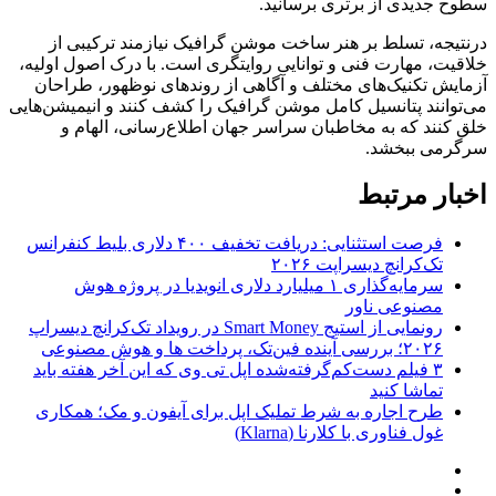
سطوح جدیدی از برتری برسانید.
درنتیجه، تسلط بر هنر ساخت موشن گرافیک نیازمند ترکیبی از
خلاقیت، مهارت فنی و توانایی روایتگری است. با درک اصول اولیه،
آزمایش تکنیک‌های مختلف و آگاهی از روندهای نوظهور، طراحان
می‌توانند پتانسیل کامل موشن گرافیک را کشف کنند و انیمیشن‌هایی
خلق کنند که به مخاطبان سراسر جهان اطلاع‌رسانی، الهام و
سرگرمی ببخشد.
اخبار مرتبط
فرصت استثنایی: دریافت تخفیف ۴۰۰ دلاری بلیط کنفرانس
تک‌کرانچ دیسراپت ۲۰۲۶
سرمایه‌گذاری ۱ میلیارد دلاری انویدیا در پروژه هوش
مصنوعی ناور
رونمایی از استیج Smart Money در رویداد تک‌کرانچ دیسراپ
۲۰۲۶؛ بررسی آینده فین‌تک، پرداخت‌ ها و هوش مصنوعی
۳ فیلم دست‌کم‌گرفته‌شده اپل تی وی که این آخر هفته باید
تماشا کنید
طرح اجاره به شرط تملیک اپل برای آیفون و مک؛ همکاری
غول فناوری با کلارنا (Klarna)