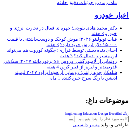
ماه؛ زمان و جزئیات دقیق حادثه
اخبار خودرو
دکتر محمد هادی بلوچی؛ چهره‌ای فعال در تجارت انرژی و
خودرو
3 هفته
فیات توپولینو ۲۰۲۶؛ موش کوچک و دوست‌داشتنی با قیمت
۱۵,۰۰۰ دلار ارزش خرید دارد؟
3 هفته
احیای دنده دستی توسط فراری؛ چگونه کوروت هم می‌تواند
این مسیر را دنبال کند؟
3 هفته
رونمایی از لامبورگینی اوروس SE پرفورمانته ۲۰۲۷؛ سبک‌تر،
قدرتمندتر و لبریز از فیبر کربن
4 هفته
شاهکار جدید ژاپنی؛ رونمایی از هوندا پرلود ۲۰۲۷ لیمیتد
ادیشن با رنگ سرخ خیره‌کننده
1 ماه
موضوعات داغ:
رنگ
Beautiful
Design
Education
Engineering
طراحی و تولید
مستر دانستنی