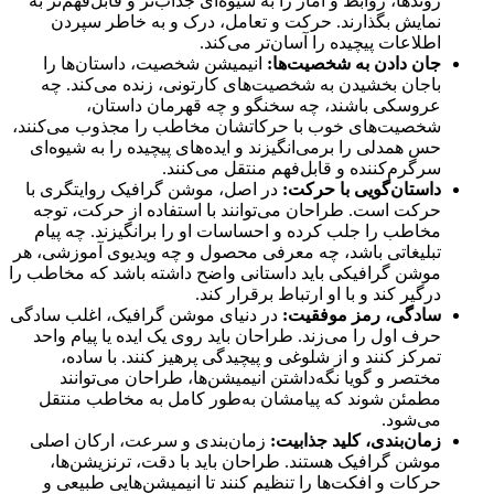
روندها، روابط و آمار را به شیوه‌ای جذاب‌تر و قابل‌فهم‌تر به
نمایش بگذارند. حرکت و تعامل، درک و به خاطر سپردن
اطلاعات پیچیده را آسان‌تر می‌کند.
جان دادن به شخصیت‌ها:
انیمیشن شخصیت، داستان‌ها را
باجان بخشیدن به شخصیت‌های کارتونی، زنده می‌کند. چه
عروسکی باشند، چه سخنگو و چه قهرمان داستان،
شخصیت‌های خوب با حرکاتشان مخاطب را مجذوب می‌کنند،
حس همدلی را برمی‌انگیزند و ایده‌های پیچیده را به شیوه‌ای
سرگرم‌کننده و قابل‌فهم منتقل می‌کنند.
داستان‌گویی با حرکت:
در اصل، موشن گرافیک روایتگری با
حرکت است. طراحان می‌توانند با استفاده از حرکت، توجه
مخاطب را جلب کرده و احساسات او را برانگیزند. چه پیام
تبلیغاتی باشد، چه معرفی محصول و چه ویدیوی آموزشی، هر
موشن گرافیکی باید داستانی واضح داشته باشد که مخاطب را
درگیر کند و با او ارتباط برقرار کند.
سادگی، رمز موفقیت:
در دنیای موشن گرافیک، اغلب سادگی
حرف اول را می‌زند. طراحان باید روی یک ایده یا پیام واحد
تمرکز کنند و از شلوغی و پیچیدگی پرهیز کنند. با ساده،
مختصر و گویا نگه‌داشتن انیمیشن‌ها، طراحان می‌توانند
مطمئن شوند که پیامشان به‌طور کامل به مخاطب منتقل
می‌شود.
زمان‌بندی، کلید جذابیت:
زمان‌بندی و سرعت، ارکان اصلی
موشن گرافیک هستند. طراحان باید با دقت، ترنزیشن‌ها،
حرکات و افکت‌ها را تنظیم کنند تا انیمیشن‌هایی طبیعی و