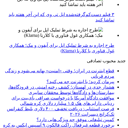
۳ فیلم دست‌کم‌گرفته‌شده اپل تی وی که این آخر هفته باید
تماشا کنید
طرح اجاره به شرط تملیک اپل برای آیفون و مک؛ همکاری
غول فناوری با کلارنا (Klarna)
جدید
محبوب
تصادفی
قطع اینترنت در ایران؛ وقتی «امنیت» بهانه می‌شود و زندگی
مردم قربانی
پیرمان کردید؛ با اینترنت چه می‌کنید؟
هشدار جدی در لهستان؛ کشف رخنه امنیتی در فرودگاه‌ها،
بیمارستان‌ها و دادگاه‌ها توسط محققان سایبری
موافقت دادگاه آمریکا با درخواست صرافی بای‌بیت برای
ردیابی دارایی‌های هک ۱.۵ میلیارد دلاری کره شمالی
فرصت استثنایی: دریافت تخفیف ۴۰۰ دلاری بلیط کنفرانس
تک‌کرانچ دیسراپت ۲۰۲۶
کمپین تبلیغاتی موفق چه ویژگی‌هایی دارد؟
برخورد قطعه غیرفعال راکت فالکون ۹ اسپیس ایکس به کره