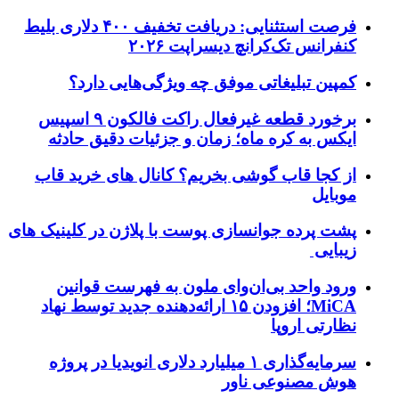
فرصت استثنایی: دریافت تخفیف ۴۰۰ دلاری بلیط
کنفرانس تک‌کرانچ دیسراپت ۲۰۲۶
کمپین تبلیغاتی موفق چه ویژگی‌هایی دارد؟
برخورد قطعه غیرفعال راکت فالکون ۹ اسپیس
ایکس به کره ماه؛ زمان و جزئیات دقیق حادثه
از کجا قاب گوشی بخریم؟ کانال های خرید قاب
موبایل
پشت پرده جوانسازی پوست با پلاژن در کلینیک های
زیبایی
ورود واحد بی‌ان‌وای ملون به فهرست قوانین
MiCA؛ افزودن ۱۵ ارائه‌دهنده جدید توسط نهاد
نظارتی اروپا
سرمایه‌گذاری ۱ میلیارد دلاری انویدیا در پروژه
هوش مصنوعی ناور