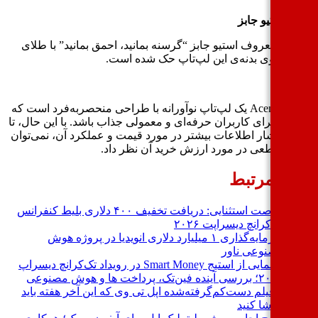
ر استیو جابز
ه‌ی معروف استیو جابز “گرسنه بمانید، احمق بمانید” با طلای
عی روی بدنه‌ی این لپ‌تاپ حک شده است.
‌بندی
Acemagic X1 یک لپ‌تاپ نوآورانه با طراحی منحصربه‌فرد است که
تواند برای کاربران حرفه‌ای و معمولی جذاب باشد. با این حال، تا
ن انتشار اطلاعات بیشتر در مورد قیمت و عملکرد آن، نمی‌توان
طور قطعی در مورد ارزش خرید آن نظر داد.
بار مرتبط
فرصت استثنایی: دریافت تخفیف ۴۰۰ دلاری بلیط کنفرانس
تک‌کرانچ دیسراپت ۲۰۲۶
سرمایه‌گذاری ۱ میلیارد دلاری انویدیا در پروژه هوش
مصنوعی ناور
رونمایی از استیج Smart Money در رویداد تک‌کرانچ دیسراپ
۲۰۲۶؛ بررسی آینده فین‌تک، پرداخت‌ ها و هوش مصنوعی
۳ فیلم دست‌کم‌گرفته‌شده اپل تی وی که این آخر هفته باید
تماشا کنید