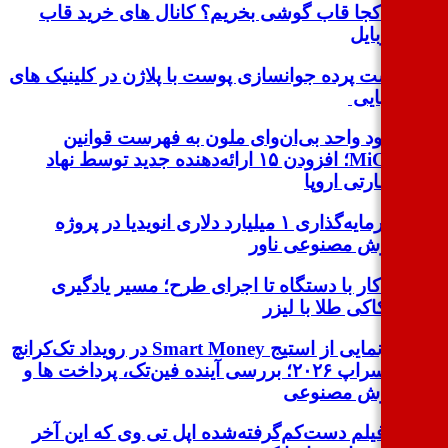
از کجا قاب گوشی بخریم؟ کانال های خرید قاب
موبایل
پشت پرده جوانسازی پوست با پلاژن در کلینیک های
زیبایی
ورود واحد بی‌ان‌وای ملون به فهرست قوانین
MiCA؛ افزودن ۱۵ ارائه‌دهنده جدید توسط نهاد
نظارتی اروپا
سرمایه‌گذاری ۱ میلیارد دلاری انویدیا در پروژه
هوش مصنوعی ناور
از کار با دستگاه تا اجرای طرح؛ مسیر یادگیری
حکاکی طلا با لیزر
رونمایی از استیج Smart Money در رویداد تک‌کرانچ
دیسراپ ۲۰۲۶؛ بررسی آینده فین‌تک، پرداخت‌ ها و
هوش مصنوعی
۳ فیلم دست‌کم‌گرفته‌شده اپل تی وی که این آخر