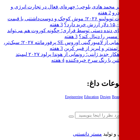
دکتر محمد هادی بلوچی؛ چهره‌ای فعال در تجارت انرژی و
خودرو
2 هفته
فیات توپولینو ۲۰۲۶؛ موش کوچک و دوست‌داشتنی با قیمت
۱۵,۰۰۰ دلار ارزش خرید دارد؟
3 هفته
احیای دنده دستی توسط فراری؛ چگونه کوروت هم می‌تواند
این مسیر را دنبال کند؟
3 هفته
رونمایی از لامبورگینی اوروس SE پرفورمانته ۲۰۲۷؛ سبک‌تر،
قدرتمندتر و لبریز از فیبر کربن
3 هفته
شاهکار جدید ژاپنی؛ رونمایی از هوندا پرلود ۲۰۲۷ لیمیتد
ادیشن با رنگ سرخ خیره‌کننده
4 هفته
وضوعات داغ:
نگ
Beautiful
Design
Education
Engineering
راحی و تولید
مستر دانستنی