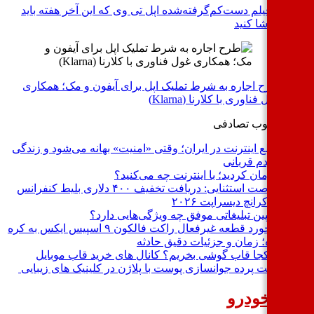
۳ فیلم دست‌کم‌گرفته‌شده اپل تی وی که این آخر هفته باید
تماشا کنید
طرح اجاره به شرط تملیک اپل برای آیفون و مک؛ همکاری
غول فناوری با کلارنا (Klarna)
د
محبوب
تصادفی
قطع اینترنت در ایران؛ وقتی «امنیت» بهانه می‌شود و زندگی
مردم قربانی
پیرمان کردید؛ با اینترنت چه می‌کنید؟
فرصت استثنایی: دریافت تخفیف ۴۰۰ دلاری بلیط کنفرانس
تک‌کرانچ دیسراپت ۲۰۲۶
کمپین تبلیغاتی موفق چه ویژگی‌هایی دارد؟
برخورد قطعه غیرفعال راکت فالکون ۹ اسپیس ایکس به کره
ماه؛ زمان و جزئیات دقیق حادثه
از کجا قاب گوشی بخریم؟ کانال های خرید قاب موبایل
پشت پرده جوانسازی پوست با پلاژن در کلینیک های زیبایی
بار خودرو