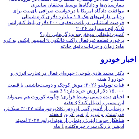
بیمارستان‌ها و دادگاه‌ها توسط محققان سایبری
موافقت دادگاه آمریکا با درخواست صرافی بای‌بیت برای
ردیابی دارایی‌های هک ۱.۵ میلیارد دلاری کره شمالی
فرصت استثنایی: دریافت تخفیف ۴۰۰ دلاری بلیط کنفرانس
تک‌کرانچ دیسراپت ۲۰۲۶
کمپین تبلیغاتی موفق چه ویژگی‌هایی دارد؟
برخورد قطعه غیرفعال راکت فالکون ۹ اسپیس ایکس به کره
ماه؛ زمان و جزئیات دقیق حادثه
اخبار خودرو
دکتر محمد هادی بلوچی؛ چهره‌ای فعال در تجارت انرژی و
خودرو
3 هفته
فیات توپولینو ۲۰۲۶؛ موش کوچک و دوست‌داشتنی با قیمت
۱۵,۰۰۰ دلار ارزش خرید دارد؟
3 هفته
احیای دنده دستی توسط فراری؛ چگونه کوروت هم می‌تواند
این مسیر را دنبال کند؟
3 هفته
رونمایی از لامبورگینی اوروس SE پرفورمانته ۲۰۲۷؛ سبک‌تر،
قدرتمندتر و لبریز از فیبر کربن
4 هفته
شاهکار جدید ژاپنی؛ رونمایی از هوندا پرلود ۲۰۲۷ لیمیتد
ادیشن با رنگ سرخ خیره‌کننده
1 ماه