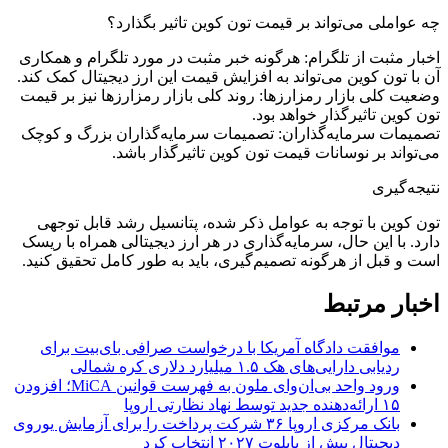
چه عواملی می‌تواند بر قیمت تون کوین تاثیر بگذارد؟
اخبار مثبت از تلگرام: هرگونه خبر مثبت در مورد تلگرام و همکاری
آن با تون کوین می‌تواند به افزایش قیمت این ارز دیجیتال کمک کند.
وضعیت کلی بازار رمزارزها: روند کلی بازار رمزارزها نیز بر قیمت
تون کوین تاثیرگذار خواهد بود.
تصمیمات سرمایه‌گذاران: تصمیمات سرمایه‌گذاران بزرگ و کوچک
می‌تواند بر نوسانات قیمت تون کوین تاثیرگذار باشد.
نتیجه‌گیری
تون کوین با توجه به عوامل ذکر شده، پتانسیل رشد قابل توجهی
دارد. با این حال، سرمایه‌گذاری در هر ارز دیجیتالی همراه با ریسک
است و قبل از هرگونه تصمیم‌گیری، باید به طور کامل تحقیق کنید.
اخبار مرتبط
موافقت دادگاه آمریکا با درخواست صرافی بای‌بیت برای
ردیابی دارایی‌های هک ۱.۵ میلیارد دلاری کره شمالی
ورود واحد بی‌ان‌وای ملون به فهرست قوانین MiCA؛ افزودن
۱۵ ارائه‌دهنده جدید توسط نهاد نظارتی اروپا
بانک مرکزی اروپا ۳۶ شرکت پرداخت را برای آزمایش یوروی
دیجیتال پیش از پایلوت ۲۰۲۷ انتخاب کرد