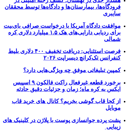
هشدار جدی در لهستان؛ کشف رخنه امنیتی در
فرودگاه‌ها، بیمارستان‌ها و دادگاه‌ها توسط محققان
سایبری
موافقت دادگاه آمریکا با درخواست صرافی بای‌بیت
برای ردیابی دارایی‌های هک ۱.۵ میلیارد دلاری کره
شمالی
فرصت استثنایی: دریافت تخفیف ۴۰۰ دلاری بلیط
کنفرانس تک‌کرانچ دیسراپت ۲۰۲۶
کمپین تبلیغاتی موفق چه ویژگی‌هایی دارد؟
برخورد قطعه غیرفعال راکت فالکون ۹ اسپیس
ایکس به کره ماه؛ زمان و جزئیات دقیق حادثه
از کجا قاب گوشی بخریم؟ کانال های خرید قاب
موبایل
پشت پرده جوانسازی پوست با پلاژن در کلینیک های
زیبایی