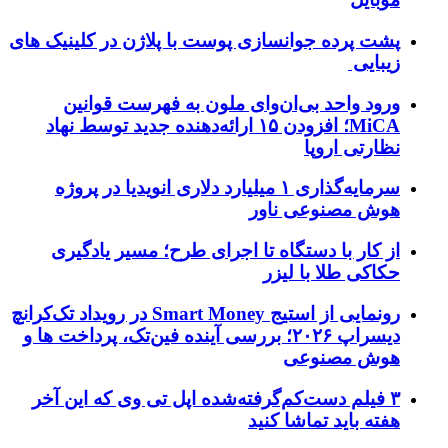
پشت پرده جوانسازی پوست با پلاژن در کلینیک های
زیبایی
ورود واحد بی‌ان‌وای ملون به فهرست قوانین
MiCA؛ افزودن ۱۵ ارائه‌دهنده جدید توسط نهاد
نظارتی اروپا
سرمایه‌گذاری ۱ میلیارد دلاری انویدیا در پروژه
هوش مصنوعی ناور
از کار با دستگاه تا اجرای طرح؛ مسیر یادگیری
حکاکی طلا با لیزر
رونمایی از استیج Smart Money در رویداد تک‌کرانچ
دیسراپ ۲۰۲۶؛ بررسی آینده فین‌تک، پرداخت‌ ها و
هوش مصنوعی
۳ فیلم دست‌کم‌گرفته‌شده اپل تی وی که این آخر
هفته باید تماشا کنید