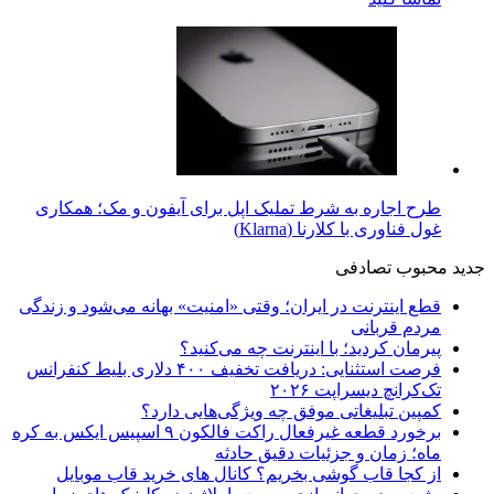
طرح اجاره به شرط تملیک اپل برای آیفون و مک؛ همکاری
غول فناوری با کلارنا (Klarna)
جدید
محبوب
تصادفی
قطع اینترنت در ایران؛ وقتی «امنیت» بهانه می‌شود و زندگی
مردم قربانی
پیرمان کردید؛ با اینترنت چه می‌کنید؟
فرصت استثنایی: دریافت تخفیف ۴۰۰ دلاری بلیط کنفرانس
تک‌کرانچ دیسراپت ۲۰۲۶
کمپین تبلیغاتی موفق چه ویژگی‌هایی دارد؟
برخورد قطعه غیرفعال راکت فالکون ۹ اسپیس ایکس به کره
ماه؛ زمان و جزئیات دقیق حادثه
از کجا قاب گوشی بخریم؟ کانال های خرید قاب موبایل