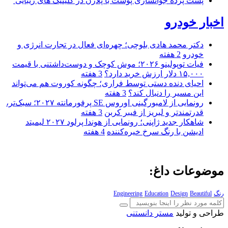
پشت پرده جوانسازی پوست با پلاژن در کلینیک های زیبایی
اخبار خودرو
دکتر محمد هادی بلوچی؛ چهره‌ای فعال در تجارت انرژی و
خودرو
2 هفته
فیات توپولینو ۲۰۲۶؛ موش کوچک و دوست‌داشتنی با قیمت
۱۵,۰۰۰ دلار ارزش خرید دارد؟
3 هفته
احیای دنده دستی توسط فراری؛ چگونه کوروت هم می‌تواند
این مسیر را دنبال کند؟
3 هفته
رونمایی از لامبورگینی اوروس SE پرفورمانته ۲۰۲۷؛ سبک‌تر،
قدرتمندتر و لبریز از فیبر کربن
3 هفته
شاهکار جدید ژاپنی؛ رونمایی از هوندا پرلود ۲۰۲۷ لیمیتد
ادیشن با رنگ سرخ خیره‌کننده
4 هفته
موضوعات داغ:
رنگ
Beautiful
Design
Education
Engineering
طراحی و تولید
مستر دانستنی