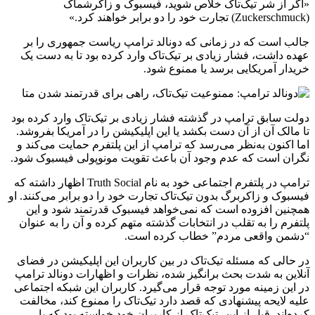
«اگر از شر تیک‌تاک خلاص شوید، فیسبوک و زاکرشماک
(Zuckerschmuck) تجارت خود را دو برابر خواهند کرد.»
جالب است که در زمانی که دونالد ترامپ ریاست جمهوری را بر
عهده داشت، فشار زیادی بر تیک‌تاک وارد کرده بود تا به دست یک
خریدار آمریکایی برسد یا ممنوع شود.
دولت سابق ترامپ در گذشته فشار زیادی بر تیک‌تاک وارد کرده بود
تا مالک آن از آن دست بکشد یا این اپلیکیشن را در آمریکا بفروشد.
اما اکنون به‌نظر می‌رسد که ترامپ از این پلتفرم حمایت می‌کند و
نگران است که عدم وجود آن باعث تقویت مونوپولی فیسبوک شود.
ترامپ در پلتفرم اجتماعی خود به نام Truth Social اظهار داشته که
فیسبوک و زاکربرگ بدون تیک‌تاک تجارت خود را دو برابر می‌کنند. او
همچنین افزوده است که نمی‌خواهد فیسبوک قدرتمند شود و این
پلتفرم را به تقلب در انتخابات گذشته متهم کرده و آن را به عنوان
“دشمن واقعی مردم” خطاب کرده است.
در حالی که مسئله تیک‌تاک در بین کاربران این اپلیکیشن در فضای
آنلاین به شدت بحث برانگیز شده، نظرات و اظهارات دونالد ترامپ
در این زمینه مورد توجه قرار می‌گیرد. کاربران این شبکه اجتماعی
علیه لایحه پیشنهادی که قصد دارد تیک‌تاک را ممنوع کند، مخالفت
کرده‌اند. قبل از این، تیک‌تاک از کاربران خود خواسته بود که با