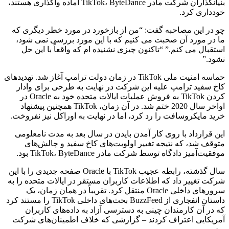
بنیانگذاران شرکت مادر TikTok، ByteDance آماده واگذاری هستند،
خودداری کرد.
چو در این مصاحبه گفت: “من از بازخورد در مورد خطر دیگری که
ما در مورد آن صحبت می کنیم که با این مورد بررسی نمی شود،
استقبال می کنم.” “تاکنون چیزی نشنیده ام که واقعاً با این حل
نشود.”
حماسه امنیت ملی TikTok در زمان دولت ترامپ آغاز شد. تهدیدهای
کاخ سفید ترامپ علیه این شرکت در نهایت به طرحی برای وادار
کردن TikTok به فروش عملیات ایالات متحده خود به Oracle در
اواخر سال 2020 ختم شد. در آن زمان، TikTok همچنین پیشنهاد
خرید مایکروسافت را رد کرد، اما در نهایت به اوراکل نیز نفروخت.
این قرارداد با روی کار آمدن بایدن در سال بعد به مدت نامعلومی
متوقف شد، که نتیجه تغییر اولویت‌های کاخ سفید و چالش‌های
موفقیت‌آمیز دادگاه توسط شرکت مادر TikTok، ByteDance بود.
سال گذشته، رابطه عجیب TikTok با Oracle صفحه جدیدی را با این
شرکت تغییر داد که اطلاعات کاربران مستقر در ایالات متحده را به
سرورهای داخلی Oracle منتقل کرد. تقریباً در همان زمان، یک
داستان انفجاری از BuzzFeed بحث‌های داخلی TikTok را مستند کرد
که در آن کارمندان چینی به دسترسی آزاد به داده‌های کاربران
آمریکایی اعتراف کردند – گزارشی که خلاف اطمینان‌های شرکت