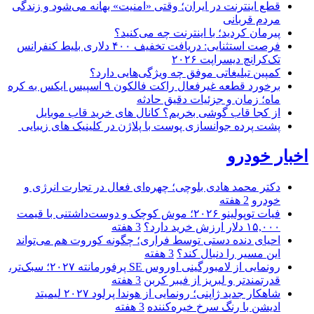
قطع اینترنت در ایران؛ وقتی «امنیت» بهانه می‌شود و زندگی
مردم قربانی
پیرمان کردید؛ با اینترنت چه می‌کنید؟
فرصت استثنایی: دریافت تخفیف ۴۰۰ دلاری بلیط کنفرانس
تک‌کرانچ دیسراپت ۲۰۲۶
کمپین تبلیغاتی موفق چه ویژگی‌هایی دارد؟
برخورد قطعه غیرفعال راکت فالکون ۹ اسپیس ایکس به کره
ماه؛ زمان و جزئیات دقیق حادثه
از کجا قاب گوشی بخریم؟ کانال های خرید قاب موبایل
پشت پرده جوانسازی پوست با پلاژن در کلینیک های زیبایی
اخبار خودرو
دکتر محمد هادی بلوچی؛ چهره‌ای فعال در تجارت انرژی و
خودرو
2 هفته
فیات توپولینو ۲۰۲۶؛ موش کوچک و دوست‌داشتنی با قیمت
۱۵,۰۰۰ دلار ارزش خرید دارد؟
3 هفته
احیای دنده دستی توسط فراری؛ چگونه کوروت هم می‌تواند
این مسیر را دنبال کند؟
3 هفته
رونمایی از لامبورگینی اوروس SE پرفورمانته ۲۰۲۷؛ سبک‌تر،
قدرتمندتر و لبریز از فیبر کربن
3 هفته
شاهکار جدید ژاپنی؛ رونمایی از هوندا پرلود ۲۰۲۷ لیمیتد
ادیشن با رنگ سرخ خیره‌کننده
3 هفته