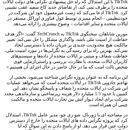
TikTok با این استدلال که راه حل پیشنهادی نگرانی های دولت ایالات
متحده را برطرف نمی کند، از تقاضای جدید کاخ سفید عقب نشینی
کرد. TikTok ادعا می‌کند که ژست غیرمعمول خود این شرکت در
خودتنظیمی – انجام ممیزی توسط غول فناوری اوراکل مستقر در
ایالات متحده و سایر اقدامات – وضوح بیشتری را ارائه می‌دهد.
مورین شاناهان، سخنگوی TikTok به TechCrunch گفت: «اگر هدف
حفاظت از امنیت ملی باشد، واگذاری مشکل را حل نمی‌کند: تغییر
مالکیت هیچ محدودیت جدیدی بر جریان داده یا دسترسی ایجاد
نمی‌کند. بهترین راه برای رسیدگی به نگرانی‌ها در مورد امنیت ملی،
حفاظت شفاف و مبتنی بر ایالات متحده از داده‌ها و سیستم‌های
کاربران ایالات متحده، با نظارت، بررسی و راستی‌آزمایی قوی
شخص ثالث است که ما در حال حاضر در حال اجرای آن هستیم.»
این برنامه که به عنوان پروژه تگزاس شناخته می‌شود، بخشی از
تهاجم جادویی TikTok در ایالات متحده است که می‌خواهد عملیات
این شرکت در ایالات متحده را شفاف و پاسخگو نشان دهد. این
کمپین با حدود 1.5 میلیارد دلار هزینه زیرساختی و سازماندهی مجدد
شرکت برای ایجاد دیوار آتش بین تجارت ایالات متحده و مالکیت
چینی آن همراه است.
در مصاحبه ای با ژورنال، شو زی چو، مدیر عامل TikTok، استدلال
کرد که پروژه تگزاس داده های ایالات متحده را خارج از دسترس
دولت چین قرار می دهد. او از پاسخ دادن به این سوال که آیا