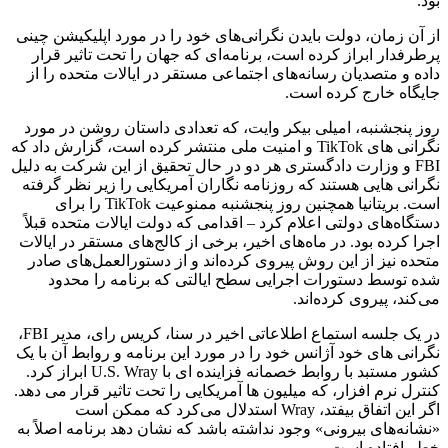
بود.
از آن زمان، دولت بایدن نگرانی‌های خود را در مورد اپلیکیشن چینی
پرطرفدار ابراز کرده است، برنامه‌ای که جهان را تحت تاثیر قرار
داده و متصدیان رسانه‌های اجتماعی مستقر در ایالات متحده را از
جایگاه خارج کرده است.
روز پنجشنبه، امیلی بیکر وایت، که تعدادی داستان روشن در مورد
نگرانی های TikTok و امنیت ملی منتشر کرده است، گزارش داد که
FBI و وزارت دادگستری هر دو در حال تحقیق از این شرکت به دلیل
نگرانی هایی هستند که روزنامه نگاران آمریکایی را زیر نظر گرفته
است. بریتانیا همچنین روز پنجشنبه ممنوعیت TikTok را برای
دستگاه‌های دولتی اعلام کرد – اقدامی که دولت ایالات متحده قبلاً
اجرا کرده بود. در ماه‌های اخیر، برخی از کالج‌های مستقر در ایالات
متحده نیز از این روش پیروی کرده‌اند و از دستورالعمل‌های صادر
شده توسط دستورات اجرایی سطح ایالتی که برنامه را محدود
می‌کند، پیروی کرده‌اند.
در یک جلسه استماع اطلاعاتی اخیر در سنا، کریس رای، مدیر FBI،
نگرانی های خود آژانس خود را در مورد این برنامه و روابط آن با یک
کشور مستبد با روابط خصمانه فزاینده ای با U.S. Wray ابراز کرد.
کنترل نرم افزار، که میلیون ها آمریکایی را تحت تاثیر قرار می دهد.
اگر این اتفاق بیفتد، Wray استدلال می‌کرد که ممکن است
«نشانه‌های بیرونی» وجود نداشته باشد که نشان دهد برنامه اصلاً به
خطر افتاده است.