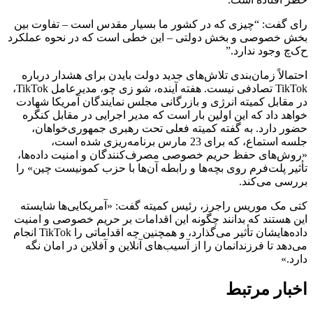
رای گفت: “چیزی که در کشور ما بسیار مقدس است – تفاوت بین
بخش خصوصی و بخش دولتی – این خطی است که در نحوه عملکرد
ح‌ک‌چ وجود ندارد.”
احتمالاً زمان‌بندی تلاش‌های جدید دولت بایدن برای هشدار درباره
TikTok تصادفی نیست. هفته آینده، شو زی چو، مدیرعامل TikTok،
در مقابل کمیته انرژی و بازرگانی مجلس نمایندگان آمریکا شهادت
خواهد داد که این اولین بار است که مدیر اجرایی در مقابل کنگره
حضور دارد. به گفته کمیته فعلی تحت رهبری جمهوری‌خواهان،
جلسه استماع، که برای 23 مارس برنامه‌ریزی شده است،
«روش‌های حفظ حریم خصوصی مصرف‌کنندگان و امنیت داده‌ها،
تأثیر پلت‌فرم روی بچه‌ها و رابطه آن‌ها با حزب کمونیست چین» را
بررسی می‌کند.
کتی مک موریس راجرز، رئیس کمیته گفت: «آمریکایی‌ها شایسته
این هستند که بدانند چگونه این اقدامات بر حریم خصوصی و امنیت
داده‌هایشان تأثیر می‌گذارد، و همچنین چه اقداماتی را TikTok انجام
می‌دهد تا فرزندانمان را از آسیب‌های آنلاین و آفلاین در امان نگه
دارد.»
اخبار مرتبط