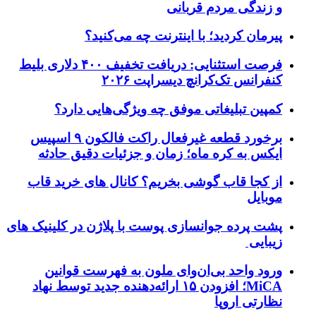
و زندگی مردم قربانی
پیرمان کردید؛ با اینترنت چه می‌کنید؟
فرصت استثنایی: دریافت تخفیف ۴۰۰ دلاری بلیط
کنفرانس تک‌کرانچ دیسراپت ۲۰۲۶
کمپین تبلیغاتی موفق چه ویژگی‌هایی دارد؟
برخورد قطعه غیرفعال راکت فالکون ۹ اسپیس
ایکس به کره ماه؛ زمان و جزئیات دقیق حادثه
از کجا قاب گوشی بخریم؟ کانال های خرید قاب
موبایل
پشت پرده جوانسازی پوست با پلاژن در کلینیک های
زیبایی
ورود واحد بی‌ان‌وای ملون به فهرست قوانین
MiCA؛ افزودن ۱۵ ارائه‌دهنده جدید توسط نهاد
نظارتی اروپا