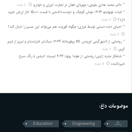
دکتر محمد هادی بلوچی؛ چهره‌ای فعال در تجارت انرژی و خودرو
2 هفته
فیات توپولینو ۲۰۲۶؛ موش کوچک و دوست‌داشتنی با قیمت ۱۵,۰۰۰ دلار ارزش خرید
دارد؟
3 هفته
احیای دنده دستی توسط فراری؛ چگونه کوروت هم می‌تواند این مسیر را دنبال کند؟
3 هفته
رونمایی از لامبورگینی اوروس SE پرفورمانته ۲۰۲۷؛ سبک‌تر، قدرتمندتر و لبریز از فیبر
کربن
3 هفته
شاهکار جدید ژاپنی؛ رونمایی از هوندا پرلود ۲۰۲۷ لیمیتد ادیشن با رنگ سرخ
خیره‌کننده
4 هفته
موضوعات داغ:
رنگ
Engineering
Education