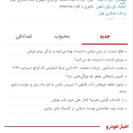
فناوری با کلارنا (Klarna)
جدید
محبوب
تصادفی
قطع اینترنت در ایران؛ وقتی «امنیت» بهانه می‌شود و زندگی مردم قربانی
پیرمان کردید؛ با اینترنت چه می‌کنید؟
فرصت استثنایی: دریافت تخفیف ۴۰۰ دلاری بلیط کنفرانس تک‌کرانچ دیسراپت ۲۰۲۶
کمپین تبلیغاتی موفق چه ویژگی‌هایی دارد؟
برخورد قطعه غیرفعال راکت فالکون ۹ اسپیس ایکس به کره ماه؛ زمان و جزئیات دقیق
حادثه
از کجا قاب گوشی بخریم؟ کانال های خرید قاب موبایل
پشت پرده جوانسازی پوست با پلاژن در کلینیک های زیبایی
اخبار خودرو