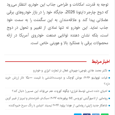
توجه به قدرت، امکانات و طراحی جذاب این خودرو، انتظار می‌رود
که دوج چارجر دایتونا 2026، جایگاه خود را در بازار خودروهای برقی
عضلانی پیدا کند و علاقه‌مندان به این سگمنت را به سمت خود
جذب نماید. این خودرو نه تنها نمادی از تغییر و تحول در دوج
است، بلکه نشان دهنده توانایی صنعت خودروی آمریکا در ارائه
محصولات برقی با عملکرد بالا و هویتی خاص است.
اخبار مرتبط
دکتر محمد هادی بلوچی؛ چهره‌ای فعال در تجارت انرژی و خودرو
فیات توپولینو ۲۰۲۶؛ موش کوچک و دوست‌داشتنی با قیمت ۱۵,۰۰۰ دلار ارزش خرید
دارد؟
احیای دنده دستی توسط فراری؛ چگونه کوروت هم می‌تواند این مسیر را دنبال کند؟
رونمایی از لامبورگینی اوروس SE پرفورمانته ۲۰۲۷؛ سبک‌تر، قدرتمندتر و لبریز از فیبر کربن
شاهکار جدید ژاپنی؛ رونمایی از هوندا پرلود ۲۰۲۷ لیمیتد ادیشن با رنگ سرخ خیره‌کننده