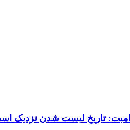
امبت: تاریخ لیست شدن نزدیک اس