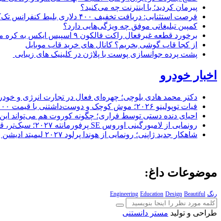
پیرمان کردید؛ با اینترنت چه می‌کنید؟
فرصت استثنایی: دریافت تخفیف ۴۰۰ دلاری بلیط کنفرانس تک‌کرانچ دیسراپت ۲۰۲۶
کمپین تبلیغاتی موفق چه ویژگی‌هایی دارد؟
برخورد قطعه غیرفعال راکت فالکون ۹ اسپیس ایکس به کره ماه؛ زمان و جزئیات دقیق حادثه
از کجا قاب گوشی بخریم؟ کانال های خرید قاب موبایل
پشت پرده جوانسازی پوست با پلاژن در کلینیک های زیبایی
اخبار خودرو
دکتر محمد هادی بلوچی؛ چهره‌ای فعال در تجارت انرژی و خودر
فیات توپولینو ۲۰۲۶؛ موش کوچک و دوست‌داشتنی با قیمت ۱۵,۰۰۰ دلار ارزش خرید دارد؟
احیای دنده دستی توسط فراری؛ چگونه کوروت هم می‌تواند این 
رونمایی از لامبورگینی اوروس SE پرفورمانته ۲۰۲۷؛ سبک‌تر، قدرتمندتر و لبریز از فیبر کربن
شاهکار جدید ژاپنی؛ رونمایی از هوندا پرلود ۲۰۲۷ لیمیتد ادیشن با رنگ سرخ خیره‌کننده
موضوعات داغ:
رنگ
Beautiful
Design
Education
Engineering
طراحی و تولید
مستر دانستنی