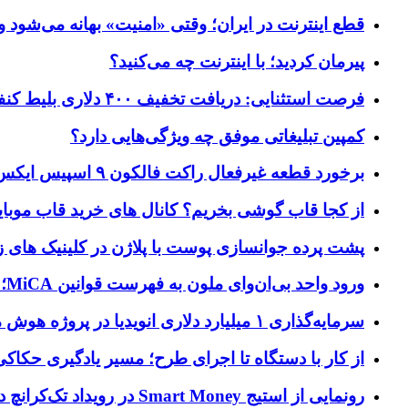
قطع اینترنت در ایران؛ وقتی «امنیت» بهانه می‌شود و
پیرمان کردید؛ با اینترنت چه می‌کنید؟
فرصت استثنایی: دریافت تخفیف ۴۰۰ دلاری بلیط کنفرانس تک‌کرانچ دیسراپت ۲۰۲۶
کمپین تبلیغاتی موفق چه ویژگی‌هایی دارد؟
برخورد قطعه غیرفعال راکت فالکون ۹ اسپیس ایکس به کره ماه؛ زمان و جزئیات دقیق حادثه
از کجا قاب گوشی بخریم؟ کانال های خرید قاب موبای
پشت پرده جوانسازی پوست با پلاژن در کلینیک های ز
ورود واحد بی‌ان‌وای ملون به فهرست قوانین MiCA؛ افزودن ۱۵ ارائه‌دهنده جدید توسط نهاد نظارتی اروپا
سرمایه‌گذاری ۱ میلیارد دلاری انویدیا در پروژه هوش مصنوعی ناور
از کار با دستگاه تا اجرای طرح؛ مسیر یادگیری حکاکی 
رونمایی از استیج Smart Money در رویداد تک‌کرانچ دیسراپ ۲۰۲۶؛ بررسی آینده فین‌تک، پرداخت‌ ها و هوش مصنوعی