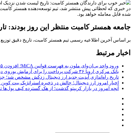
شده قابل معامله خواهد بود.
جامعه همستر کامبت منتظر این روز بودند:
بر اساس آخرین اطلاعیه رسمی تیم همستر کامبت، تاریخ دقیق توزیع
اخبار مرتبط
ورود واحد بی‌ان‌وای ملون به فهرست قوانین MiCA؛ افزودن ۱۵ ارائه‌دهنده جدید توسط نهاد نظارتی اروپا
بانک مرکزی اروپا ۳۶ شرکت پرداخت را برای آزمایش یوروی دیجیتال پیش از پایلوت ۲۰۲۷ انتخاب کرد
تاریخ راه‌اندازی آپدیت جدید ارز دیجیتال زدکش مشخص شد؛ جزئیات ار
اخبار امروز ارز دیجیتال؛ چالش در ذخیره استراتژیک بیت کوین آمر
آنچه امروز در بازار کریپتو گذشت؛ از هک گسترده کیف پول‌ها تا خروج ۱.۲ میلیارد دلاری 