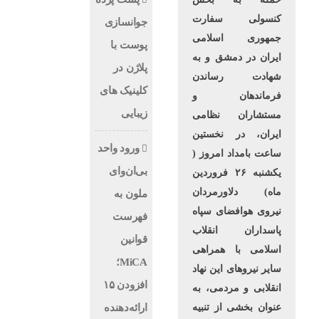
کنسولی سفارت
جوانسازی
جمهوری اسلامی
پوست با
ایران در دمشق و به
پلاژن در
شهادت رساندن
کلینیک های
فرماندهان و
زیبایی
مستشاران نظامی
ایران، در نخستین
ورود واحد
ساعت بامداد امروز (
بی‌ان‌وای
یکشنبه ۲۶ فروردین
ماه) دلاورمردان
ملون به
نیروی هوافضای سپاه
فهرست
پاسداران انقلاب
قوانین
اسلامی با همراهی
MiCA؛
سایر نیروهای این نهاد
افزودن ۱۵
انقلابی و مردمی، به
عنوان بخشی از تنبیه
ارائه‌دهنده