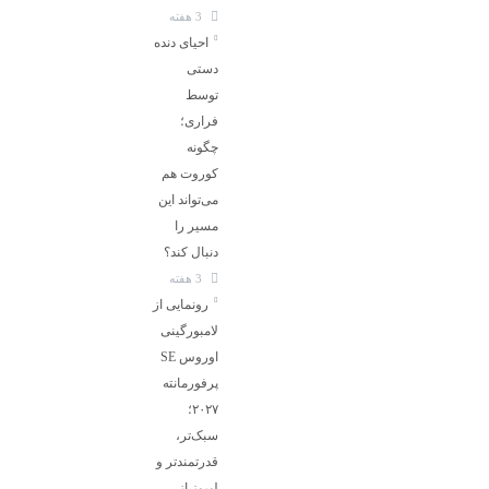
3 هفته
احیای دنده
دستی
توسط
فراری؛
چگونه
کوروت هم
می‌تواند این
مسیر را
دنبال کند؟
3 هفته
رونمایی از
لامبورگینی
اوروس SE
پرفورمانته
۲۰۲۷؛
سبک‌تر،
قدرتمندتر و
لبریز از