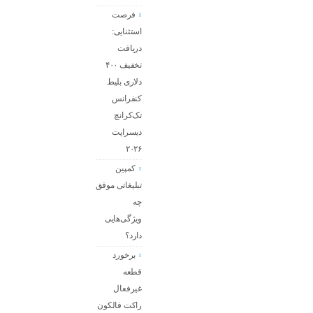
فرصت
استثنایی:
دریافت
تخفیف ۴۰۰
دلاری بلیط
کنفرانس
تک‌کرانچ
دیسراپت
۲۰۲۶
کمپین
تبلیغاتی موفق
چه
ویژگی‌هایی
دارد؟
برخورد
قطعه
غیرفعال
راکت فالکون