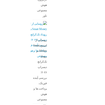
هوش
مصنوعی
ناور
رونمایی از
استیج Smart
Money در
رویداد
تک‌کرانچ
دیسراپ
۲۰۲۶؛
بررسی آینده
فین‌تک،
پرداخت‌ ها و
هوش
مصنوعی