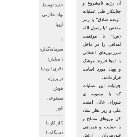
آن رژیم نامشروع و
جدید توسط
جنایتکار طی عملیات
نهاد نظارتی
“وعده صادق” با رمز
اروپا
مقدس “یا رسول الله
(ص)” با موفقیت
اهدافی را در داخل
سرمایه‌گذاری
سرزمین‌های اشغالی
۱ میلیارد
با ده‌ها فروند موشک
دلاری انویدیا
و پهپاد مورد اصابت
قرار دادند.
در پروژه
جزئیات این عملیات
هوش
که با مصوبه ی
مصنوعی
شورای عالی امنیت
ناور
ملی و زیر نظر ستاد
کل نیروهای مسلح و
از کار با
با حمایت و همراهی
دستگاه تا
غیورمردان ارتش