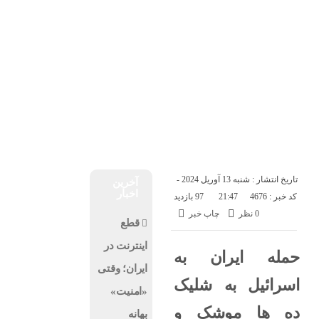
درباره ما
تماس با ما
پنجشنبه, ۱۵ مرداد , ۱۴۰۵
اخبار فناوری
اخبار شرکت ها
اخبار موبایل
کسب و کار
هوش مصنوعی
ارز دیجیتال
تاریخ انتشار : شنبه 13 آوریل 2024 -
آخرین
اخبار
کد خبر : 4676
21:47
97 بازدید
0 نظر
چاپ خبر
قطع
اینترنت در
حمله ایران به
ایران؛ وقتی
اسرائیل به شلیک
«امنیت»
ده ها موشک و
بهانه