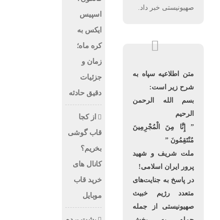
صهیونیستی خبر داد.
اسپیس
ایکس به
کره ماه؛
زمان و
متن اطلاعیه سپاه به
جزئیات
شرح زیر است:
دقیق حادثه
بسم الله الرحمن
الرحیم
از کجا
” إِنَّا مِنَ الْمُجْرِمِینَ
قاب گوشی
مُنْتَقِمُونَ ”
بخریم؟
ملت شریف و شهید
کانال های
پرور ایران اسلامی!
خرید قاب
در پاسخ به جنایت‌های
متعدد رژیم خبیث
موبایل
صهیونیستی از جمله
پشت پرده
حمله به بخش