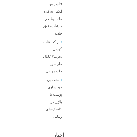
۹ اسپیس
ایکس به کره
ماه؛ زمان و
جزئیات دقیق
حادثه
از کجا قاب
گوشی
بخریم؟ کانال
های خرید
قاب موبایل
پشت پرده
جوانسازی
پوست با
پلاژن در
کلینیک های
زیبایی
اخبار