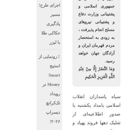
اجرای طرح؛
جمهوری اسلامی و
پشتیبانی وزارت دفاع
مسیر
و پشتیبانی نیروهای
یادگیری
مسلح انجام پذیرفت ،
حکاکی طلا
به زودی به استحضار
با لیزر
مردم قهرمان ایران و
آزادگان جهان خواهد
رونمایی از
رسید.
استیج
وَمَا النَّصْرُ إِلَّا مِنْ عِنْدِ
Smart
اللَّهِ الْعَزِیزِ الْحَکِیمِ
Money در
رویداد
سپاه پاسداران انقلاب
تک‌کرانچ
اسلامی بامداد یکشنبه با
دیسراپ
صدور اطلاعیه‌ای از
۲۰۲۶؛
شلیک دهها فروند پهپاد و