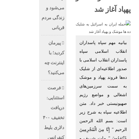
می‌شود و
پهپاد آغاز شد
زندگی مردم
قربانی
بیانیه مهم سپاه پاسداران
پیرمان
انقلاب اسلامی سپاه
کردید؛ با
پاسداران انقلاب اسلامی با
اینترنت چه
صدور اطلاعیه‌ای از شلیک
می‌کنید؟
ده‌ها فروند پهپاد و موشک
به سمت سرزمین‌های
فرصت
اشغالی و مواضع رژیم
استثنایی:
صهیونیستی خبر داد. متن
دریافت
اطلاعیه سپاه به شرح زیر
تخفیف ۴۰۰
است: بسم الله الرحمن
دلاری بلیط
الرحیم ” إِنَّا مِنَ الْمُجْرِمِینَ
کنفرانس
مُنْتَقِمُونَ ” ملت شریف و