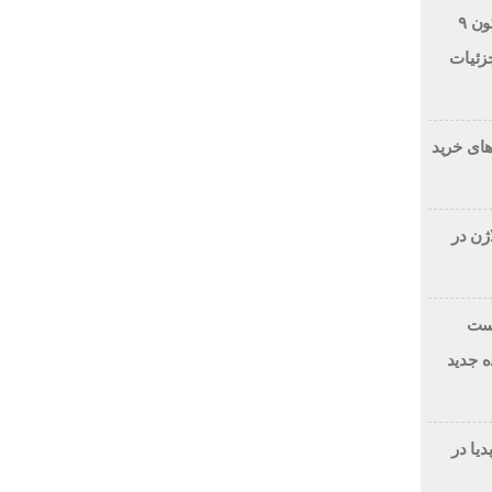
برخورد قطعه غیرفعال راکت فالکون ۹
زئیات
های خرید
ژن در
رست
ارائه‌دهنده جدید
انویدیا در