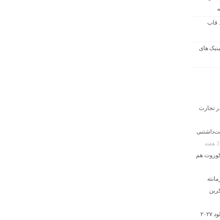
ه
 قاب
ینیک های
ر تجارت
و دوست‌داشتنی
ته
کوروت هم
اوروس SE پرفورمانته
شاهکار جدید ژاپنی؛ رونمایی از هوندا پرلود ۲۰۲۷