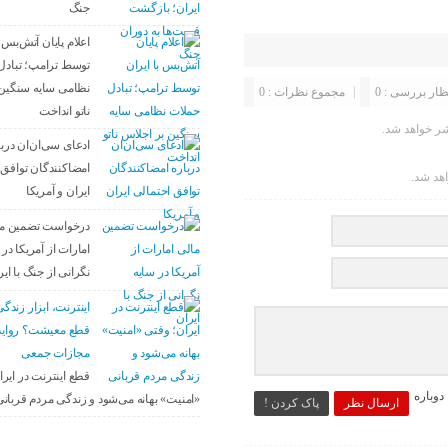
جنگ
اعلام پایان آتش‌بس ب
توسط ترامپ؛ تبادل
نظامی سایه سنگین 
ظار بررسی : 0
مجموع نظرات : 0
ناتو انداخت
ر خواهد شد.
ادعای سی‌ان‌ان دربا
امضاکنندگان توافق 
اهد شد.
ایران و آمریکا
درخواست تضمین م
امارات از آمریکا در 
نگرانی از جنگ با ایر
اینترنت، ابزار زندگی
قطع معیشت؟ روای
مجازات جمعی
قطع اینترنت در ایر
وباره
«امنیت» بهانه می‌شود و زندگی مردم قربان
ارسال نظر
پاک کردن !