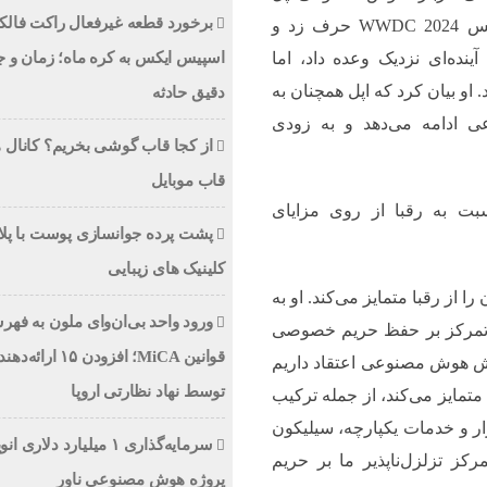
و برتری‌های آن صحبت کردند. کوک در مورد کنفرانس WWDC 2024 حرف زد و
اسپیس ایکس به کره ماه؛ زمان و ج
ینده‌ای نزدیک وعده داد، اما
ش مصنوعی به iOS 18 خواهد آمد. او بیان کرد که اپل همچنان به
دقیق حادثه
ی ادامه می‌دهد و به زودی
از کجا قاب گوشی بخریم؟ کانال 
قاب موبایل
پشت پرده جوانسازی پوست با پلا
کلینیک های زیبایی
 از رقبا متمایز می‌کند. او به
ورود واحد بی‌ان‌وای ملون به فه
و تمرکز بر حفظ حریم خصوصی
قوانین MiCA؛ افزودن ۱۵ 
خش هوش مصنوعی اعتقاد داریم
توسط نهاد نظارتی اروپا
 متمایز می‌کند، از جمله ترکیب
ار و خدمات یکپارچه، سیلیکون
سرمایه‌گذاری ۱ میلیارد دلاری 
ز تزلزل‌ناپذیر ما بر حریم
پروژه هوش مصنوعی ناور