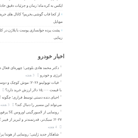
ایکس به کره ماه؛ زمان و جزئیات دقیق حادث
از کجا قاب گوشی بخریم؟ کانال های خرید
موبایل
پشت پرده جوانسازی پوست با پلاژن در کل
زیبایی
اخبار خودرو
دکتر محمد هادی بلوچی؛ چهره‌ای فعال د
انرژی و خودرو
3 هفته
فیات توپولینو ۲۰۲۶؛ موش کوچک 
با قیمت ۱۵,۰۰۰ دلار ارزش خرید دارد؟
3 هف
احیای دنده دستی توسط فراری؛ چگونه 
می‌تواند این مسیر را دنبال کند؟
3 هفته
رونمایی از لامبورگینی 
۲۰۲۷؛ سبک‌تر، قدرتمندتر و لبریز از فیبر کربن
4 هفته