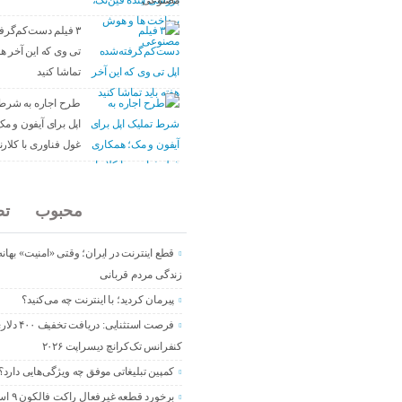
مصنوعی
۳ فیلم دست‌کم‌گرفت
تی وی که این آخر هفت
تماشا کنید
طرح اجاره به شرط
اپل برای آیفون و م
غول فناوری با کلارنا (arna
جدید
محبوب
تص
قطع اینترنت در ایران؛ وقتی «امنیت» بهان
زندگی مردم قربانی
پیرمان کردید؛ با اینترنت چه می‌کنید؟
فرصت استثنایی: در
کنفرانس تک‌کرانچ دیسراپت ۲۰۲۶
کمپین تبلیغاتی موفق چه ویژگی‌هایی دارد؟
برخورد قطعه غی