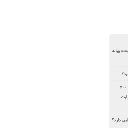
شنبه, ۱۷ مرداد , ۱۴۰۵
کار
هوش مصنوعی
ارز دیجیتال
ت» بهانه
ید؟
فرصت استثنایی: دریافت تخفیف ۴۰۰
اپت
یی دارد؟