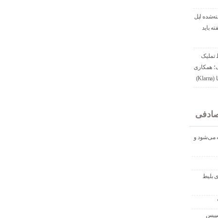
ه‌شده اپل
ه باید
 تملیک
ک؛ همکاری
Kl)
ادفی
ه می‌شود و
یافت تخفیف ۴۰۰ دلاری بلیط
رفعال راکت فالکون ۹ اسپیس