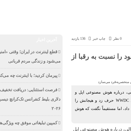
اخبار فناوری
اخبار شرکت ها
اخبار موبایل
کسب و 
0 نظر
چاپ خبر
136 بازدید
آخرین اخبار
قطع اینترنت در ایران؛ وقتی «امنی
 را نسبت به رقبا از
می‌شود و زندگی مردم قربانی
پیرمان کردید؛ با اینترنت چه می‌کن
لی، درباره هوش مصنوعی اپل و
دلاری بلیط کنفرانس تک‌کرانچ دیسر
برتری‌های آن صحبت کردند. کوک در مورد کنفرانس WWDC 2024 حرف زد و هیجانش را
۲۰۲۶
ه داد، اما مستقیماً نگفت که هوش
کمپین تبلیغاتی موفق چه ویژگی‌ها
مالی، درباره هوش مصنوعی اپل