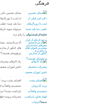
فرهنگی
صدای تحسین دکتر ا
از لندن تا ژورنال‌ه
دنیا بلند شده؛ غفلت 
می‌تواند نمونه تازه‌ا
مغزهای نخبه ایرانی را رقم بزند
آیا می‌دانستید، بیش
های کنکور از مدار
تیزهوشان هستند؟!
راه کارهای پیشرف
دانش اموزان ضعیف
افشای پشت پرده: آی
جمشیدی واقعاً به ات
بازداشت شده؟ جزئ
محرمانه پرونده فوق
سینما!