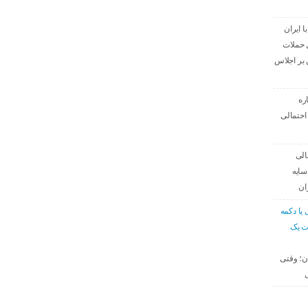
ا ایران
 حملات
بر اجلاس
ره
احتمالی
الی
سایه
ان
 یا دکمه
ت یک
ان؛ وقتی
ی