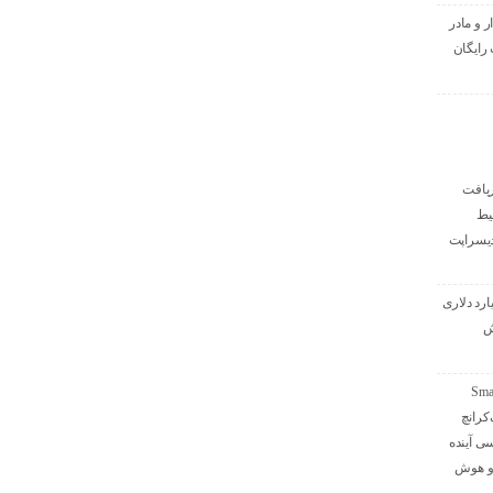
ر و مادر
رایگان
یافت
 بلیط
دیسراپت
ذاری ۱ میلیارد دلاری
ش
 از استیج Smart
تک‌کرانچ
۲؛ بررسی آینده
 و هوش