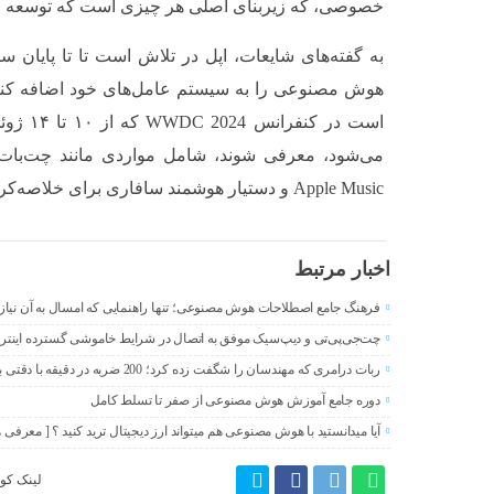
خصوصی، که زیربنای اصلی هر چیزی است که توسعه م
به گفته‌های شایعات، اپل در تلاش است تا تا پایان س
هوش مصنوعی را به سیستم عامل‌های خود اضافه کند.
می‌شود، معرفی شوند، شامل مواردی مانند چت‌بات،
Apple Music و دستیار هوشمند سافاری برای خلاصه‌کردن مقالات.
اخبار مرتبط
فرهنگ جامع اصطلاحات هوش مصنوعی؛ تنها راهنمایی که امسال به آن نیاز د
چت‌جی‌پی‌تی و دیپ‌سیک موفق به اتصال در شرایط خاموشی گسترده اینترن
ربات درامری که مهندسان را شگفت زده کرد؛ 200 ضربه در دقیقه با دقتی باورنکردنی
دوره جامع آموزش هوش مصنوعی از صفر تا تسلط کامل
آیا میدانستید با هوش مصنوعی هم میتواند ارز دیجیتال ترید کنید ؟ [ معرفی
لینک کوت