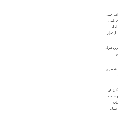
میر فیلی
ای علمی
از او
ی از فرار
ترین قبولی
س
ت تحصیلی
ا پژمان
هام تجاوز
یات
‌ستاره