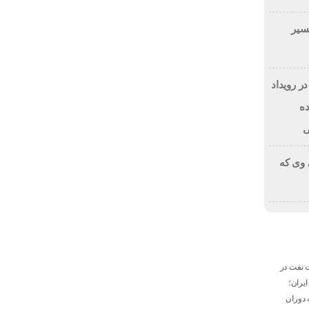
مسیر
نمایی از استیج Smart Money در رویداد
آینده
ی
 وی که
 نفت در
ایران؛
 دوران