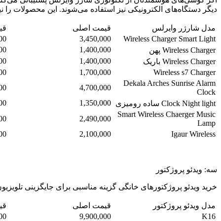
دیگر دستگاه‌های الکترونیکی نیز استفاده می‌شوند. این محصولات را نی
مدل شارژر وایرلس
قیمت اصلی
قی
00
3,450,000
Wireless Charger Smart Light
00
1,400,000
Wireless Charger پهن
00
1,400,000
Wireless Charger باریک
00
1,700,000
Wireless s7 Charger
Dekala Arches Sunrise Alarm
00
4,700,000
Clock
00
1,350,000
Clock Night light ساده رومیزی
Smart Wireless Chaerger Music
00
2,490,000
Lamp
00
2,100,000
Igaur Wireless
سه: ویدئو پروژکتور
خرید ویدئو پروژکتورهای خانگی گزینه مناسبی برای جایگزینی تلویزیون‌های بزرگ و فرسوده است. در تولد 4 سالگی کمکس می‌توانید بهت
مدل ویدئو پروژکتور
قیمت اصلی
قی
00
9,900,000
K16