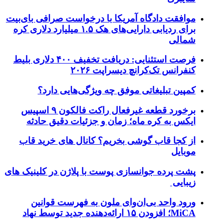
موافقت دادگاه آمریکا با درخواست صرافی بای‌بیت
برای ردیابی دارایی‌های هک ۱.۵ میلیارد دلاری کره
شمالی
فرصت استثنایی: دریافت تخفیف ۴۰۰ دلاری بلیط
کنفرانس تک‌کرانچ دیسراپت ۲۰۲۶
کمپین تبلیغاتی موفق چه ویژگی‌هایی دارد؟
برخورد قطعه غیرفعال راکت فالکون ۹ اسپیس
ایکس به کره ماه؛ زمان و جزئیات دقیق حادثه
از کجا قاب گوشی بخریم؟ کانال های خرید قاب
موبایل
پشت پرده جوانسازی پوست با پلاژن در کلینیک های
زیبایی
ورود واحد بی‌ان‌وای ملون به فهرست قوانین
MiCA؛ افزودن ۱۵ ارائه‌دهنده جدید توسط نهاد