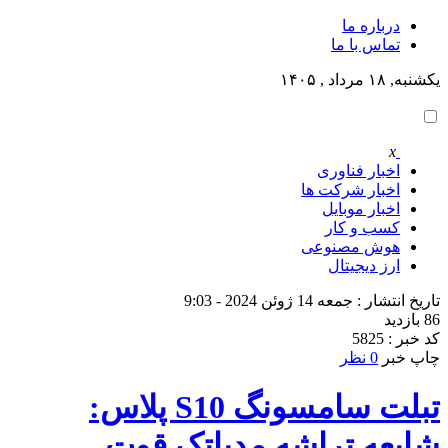
درباره ما
تماس با ما
یکشنبه, ۱۸ مرداد , ۱۴۰۵
x
اخبار فناوری
اخبار شرکت ها
اخبار موبایل
کسب و کار
هوش مصنوعی
ارز دیجیتال
تاریخ انتشار : جمعه 14 ژوئن 2024 - 9:03
86 بازدید
کد خبر : 5825
چاپ خبر
0 نظر
تبلت سامسونگ S10 پلاس:
شایعه تراشه مدیاتک قوت