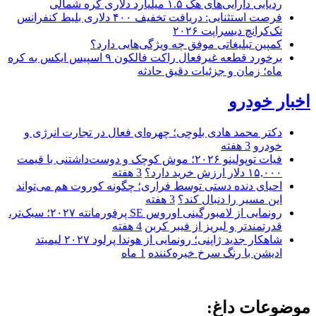
ردیابی دارایی‌های هک ۱.۵ میلیارد دلاری کره شمالی
فرصت استثنایی: دریافت تخفیف ۴۰۰ دلاری بلیط کنفرانس
تک‌کرانچ دیسراپت ۲۰۲۶
کمپین تبلیغاتی موفق چه ویژگی‌هایی دارد؟
برخورد قطعه غیرفعال راکت فالکون ۹ اسپیس ایکس به کره
ماه؛ زمان و جزئیات دقیق حادثه
اخبار خودرو
دکتر محمد هادی بلوچی؛ چهره‌ای فعال در تجارت انرژی و
خودرو
3 هفته
فیات توپولینو ۲۰۲۶؛ موش کوچک و دوست‌داشتنی با قیمت
۱۵,۰۰۰ دلار ارزش خرید دارد؟
3 هفته
احیای دنده دستی توسط فراری؛ چگونه کوروت هم می‌تواند
این مسیر را دنبال کند؟
3 هفته
رونمایی از لامبورگینی اوروس SE پرفورمانته ۲۰۲۷؛ سبک‌تر،
قدرتمندتر و لبریز از فیبر کربن
4 هفته
شاهکار جدید ژاپنی؛ رونمایی از هوندا پرلود ۲۰۲۷ لیمیتد
ادیشن با رنگ سرخ خیره‌کننده
1 ماه
موضوعات داغ: