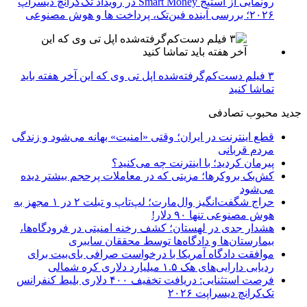
رونمایی از استیج Smart Money در رویداد تک‌کرانچ دیسراپ
۲۰۲۶؛ بررسی آینده فین‌تک، پرداخت‌ ها و هوش مصنوعی
۳ فیلم دست‌کم‌گرفته‌شده اپل تی وی که این آخر هفته باید
تماشا کنید
جدید
محبوب
تصادفی
قطع اینترنت در ایران؛ وقتی «امنیت» بهانه می‌شود و زندگی
مردم قربانی
پیرمان کردید؛ با اینترنت چه می‌کنید؟
کش‌بک بروکرها؛ مزیتی که در معاملات پرحجم بیشتر دیده
می‌شود
حراج شگفت‌انگیز وال‌مارت؛ لپ‌تاپ و تبلت ۲ در ۱ مجهز به
هوش مصنوعی تنها ۹۰ دلار!
هشدار جدی در لهستان؛ کشف رخنه امنیتی در فرودگاه‌ها،
بیمارستان‌ها و دادگاه‌ها توسط محققان سایبری
موافقت دادگاه آمریکا با درخواست صرافی بای‌بیت برای
ردیابی دارایی‌های هک ۱.۵ میلیارد دلاری کره شمالی
فرصت استثنایی: دریافت تخفیف ۴۰۰ دلاری بلیط کنفرانس
تک‌کرانچ دیسراپت ۲۰۲۶