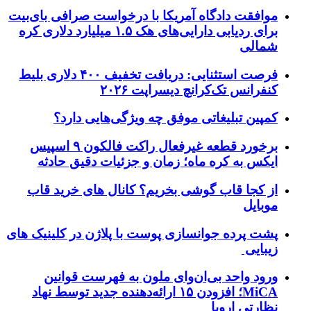
موافقت دادگاه آمریکا با درخواست صرافی بای‌بیت
برای ردیابی دارایی‌های هک ۱.۵ میلیارد دلاری کره
شمالی
فرصت استثنایی: دریافت تخفیف ۴۰۰ دلاری بلیط
کنفرانس تک‌کرانچ دیسراپت ۲۰۲۶
کمپین تبلیغاتی موفق چه ویژگی‌هایی دارد؟
برخورد قطعه غیرفعال راکت فالکون ۹ اسپیس
ایکس به کره ماه؛ زمان و جزئیات دقیق حادثه
از کجا قاب گوشی بخریم؟ کانال های خرید قاب
موبایل
پشت پرده جوانسازی پوست با پلاژن در کلینیک های
زیبایی
ورود واحد بی‌ان‌وای ملون به فهرست قوانین
MiCA؛ افزودن ۱۵ ارائه‌دهنده جدید توسط نهاد
نظارتی اروپا