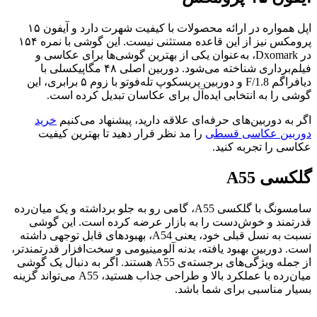
اپل همواره در ارائه محصولات با کیفیت شهرت دارد و آیفون ۱۵
پرومکس نیز از این قاعده مستثنی نیست. این گوشی با نمره ۱۵۴
در Dxomark، به‌عنوان یکی از بهترین گوشی‌ها برای عکاسی و
فیلم‌برداری شناخته می‌شود. دوربین اصلی ۴۸ مگاپیکسلی با
دیافراگم F/1.8 و دوربین پریسکوپ تله‌فوتو با زوم ۵ برابری، این
گوشی را به انتخابی ایده‌آل برای عکاسان تبدیل کرده است.
اگر به دوربین‌های حرفه‌ای علاقه دارید، پیشنهاد می‌کنیم
خرید
دوربین عکاسی قسطی
را مد نظر قرار دهید تا بهترین کیفیت
عکاسی را تجربه کنید.
گلکسی A55
سامسونگ با گلکسی A55، گامی رو به جلو برداشته و یک میان‌رده
قدرتمند و خوش‌دست را به بازار عرضه کرده است. این گوشی
نسبت به نسل قبلی خود، یعنی A54، بهبودهای قابل توجهی داشته
است. دوربین بهبود یافته، بدنه آلومینیومی و سخت‌افزار قدرتمندتر،
از جمله ویژگی‌های برجسته‌ی A55 هستند. اگر به دنبال یک گوشی
میان‌رده با عملکرد بالا و طراحی جذاب هستید، A55 می‌تواند گزینه
بسیار مناسبی برای شما باشد.