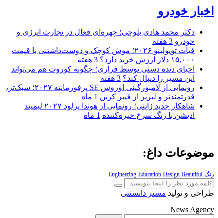
اخبار خودرو
دکتر محمد هادی بلوچی؛ چهره‌ای فعال در تجارت انرژی و
خودرو
3 هفته
فیات توپولینو ۲۰۲۶؛ موش کوچک و دوست‌داشتنی با قیمت
۱۵,۰۰۰ دلار ارزش خرید دارد؟
3 هفته
احیای دنده دستی توسط فراری؛ چگونه کوروت هم می‌تواند
این مسیر را دنبال کند؟
3 هفته
رونمایی از لامبورگینی اوروس SE پرفورمانته ۲۰۲۷؛ سبک‌تر،
قدرتمندتر و لبریز از فیبر کربن
1 ماه
شاهکار جدید ژاپنی؛ رونمایی از هوندا پرلود ۲۰۲۷ لیمیتد
ادیشن با رنگ سرخ خیره‌کننده
1 ماه
موضوعات داغ:
رنگ
Beautiful
Design
Education
Engineering
طراحی و تولید
مستر دانستنی
News Agency