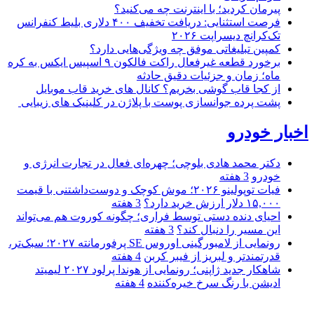
پیرمان کردید؛ با اینترنت چه می‌کنید؟
فرصت استثنایی: دریافت تخفیف ۴۰۰ دلاری بلیط کنفرانس
تک‌کرانچ دیسراپت ۲۰۲۶
کمپین تبلیغاتی موفق چه ویژگی‌هایی دارد؟
برخورد قطعه غیرفعال راکت فالکون ۹ اسپیس ایکس به کره
ماه؛ زمان و جزئیات دقیق حادثه
از کجا قاب گوشی بخریم؟ کانال های خرید قاب موبایل
پشت پرده جوانسازی پوست با پلاژن در کلینیک های زیبایی
اخبار خودرو
دکتر محمد هادی بلوچی؛ چهره‌ای فعال در تجارت انرژی و
خودرو
3 هفته
فیات توپولینو ۲۰۲۶؛ موش کوچک و دوست‌داشتنی با قیمت
۱۵,۰۰۰ دلار ارزش خرید دارد؟
3 هفته
احیای دنده دستی توسط فراری؛ چگونه کوروت هم می‌تواند
این مسیر را دنبال کند؟
3 هفته
رونمایی از لامبورگینی اوروس SE پرفورمانته ۲۰۲۷؛ سبک‌تر،
قدرتمندتر و لبریز از فیبر کربن
4 هفته
شاهکار جدید ژاپنی؛ رونمایی از هوندا پرلود ۲۰۲۷ لیمیتد
ادیشن با رنگ سرخ خیره‌کننده
4 هفته