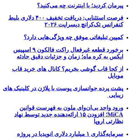
پیرمان کردید؛ با اینترنت چه می‌کنید؟
فرصت استثنایی: دریافت تخفیف ۴۰۰ دلاری بلیط
کنفرانس تک‌کرانچ دیسراپت ۲۰۲۶
کمپین تبلیغاتی موفق چه ویژگی‌هایی دارد؟
برخورد قطعه غیرفعال راکت فالکون ۹ اسپیس
ایکس به کره ماه؛ زمان و جزئیات دقیق حادثه
از کجا قاب گوشی بخریم؟ کانال های خرید قاب
موبایل
پشت پرده جوانسازی پوست با پلاژن در کلینیک های
زیبایی
ورود واحد بی‌ان‌وای ملون به فهرست قوانین
MiCA؛ افزودن ۱۵ ارائه‌دهنده جدید توسط نهاد
نظارتی اروپا
سرمایه‌گذاری ۱ میلیارد دلاری انویدیا در پروژه