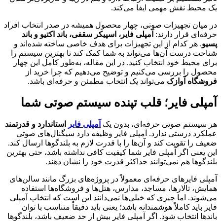
یک محیط نقش مهمی ایفا می‌کند.
در میان تجهیزات صوتی، چهار محصول همیشه در صدر انتخاب افراد
حرفه‌ای قرار دارند:
آمپلی فایر، اسپیکر سقفی، باند اکتیو و باند
پسیو
. هر کدام از این تجهیزات برای هدف خاصی ساخته شده‌اند و
شناخت درست آن‌ها می‌تواند به شما کمک کند تا بهترین سیستم را
برای محیط خود انتخاب کنید. در این مقاله، به‌طور کامل این چهار
محصول را بررسی می‌کنیم و توضیح می‌دهیم که چرا خرید از
فروشگاه آوازک
می‌تواند یک انتخاب مطمئن و حرفه‌ای باشد.
آمپلی فایر؛ قلب تپنده سیستم صوتی شما
هر سیستم صوتی حرفه‌ای، بدون یک
آمپلی فایر
استاندارد و قدرتمند
عملکرد درستی ندارد. آمپلی فایر وظیفه دارد سیگنال‌های صوتی
ضعیف را تقویت کند و آن‌ها را با قدرت لازم به بلندگوها ارسال کند.
این یعنی اگر آمپلی فایر شما کیفیت کافی نداشته باشد، حتی بهترین
بلندگوها هم نمی‌توانند حداکثر قدرت خود را نشان دهند.
آمپلی فایرهای حرفه‌ای معمولاً در پروژه‌های بزرگ مانند سالن‌های
همایش، تالارها، مساجد، مدارس، هتل‌ها و فروشگاه‌ها استفاده
می‌شوند. اما چیزی که خیلی‌ها نمی‌دانند این است که انتخاب آمپلی
فایر باید کاملاً هوشمندانه باشد؛ یعنی باید دقیقاً متناسب با توان
باندها انتخاب شود. اگر آمپلی فایر بیش از حد ضعیف باشد، بلندگوها