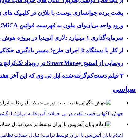
از کجا قاب گوشی بخریم؟ کانال های خرید قاب موبای
پشت پرده جوانسازی پوست با پلاژن در کلینیک های ز
ورود واحد بی‌ان‌وای ملون به فهرست قوانین MiCA؛ افزودن ۱۵ ارائه‌دهنده جدید توسط نهاد نظارتی اروپا
سرمایه‌گذاری ۱ میلیارد دلاری انویدیا در پروژه هوش مصنوعی ناور
از کار با دستگاه تا اجرای طرح؛ مسیر یادگیری حکاکی 
رونمایی از استیج Smart Money در رویداد تک‌کرانچ دیسراپ ۲۰۲۶؛ بررسی آینده فین‌تک، پرداخت‌ ها و هوش مصنوعی
۳ فیلم دست‌کم‌گرفته‌شده اپل تی وی که این آخر هفته باید تماشا کنید
سیاسی
جهش ناگهانی قیمت نفت در پی حملات آمریکا به ایران؛ بازگشت
اعلام پایان آتش‌بس با ایران توسط ترامپ؛ تبادل حملات نظامی