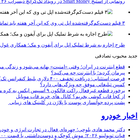
رونمایی از استیج Smart Money در رویداد تک‌کرانچ دیسراپ ۲۰۲۶؛ بررسی آینده فین‌تک، پرداخت‌ ها و هوش مصنوعی
۳ فیلم دست‌کم‌گرفته‌شده اپل تی وی که این آخر هفته باید تماشا کنید
طرح اجاره به شرط تملیک اپل برای آیفون و مک؛ همکاری غول فناوری ب
جدید
محبوب
تصادفی
قطع اینترنت در ایران؛ وقتی «امنیت» بهانه می‌شود و زندگی مر
پیرمان کردید؛ با اینترنت چه می‌کنید؟
فرصت استثنایی: دریافت تخفیف ۴۰۰ دلاری بلیط کنفرانس تک‌کرانچ دیسراپت ۲۰۲۶
کمپین تبلیغاتی موفق چه ویژگی‌هایی دارد؟
برخورد قطعه غیرفعال راکت فالکون ۹ اسپیس ایکس به کره ماه؛ زمان و جزئیات دقیق حادثه
از کجا قاب گوشی بخریم؟ کانال های خرید قاب موبایل
پشت پرده جوانسازی پوست با پلاژن در کلینیک های زیبایی
اخبار خودرو
دکتر محمد هادی بلوچی؛ چهره‌ای فعال در تجارت انرژی و خودر
فیات توپولینو ۲۰۲۶؛ موش کوچک و دوست‌داشتنی با قیمت ۱۵,۰۰۰ دلار ارزش خرید دارد؟