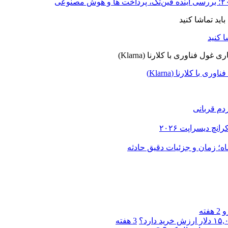
ا کلارنا (Klarna)
دم قربانی
و
2 هفته
3 هفته