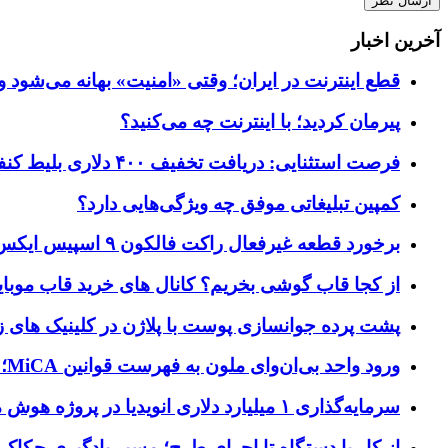
آخرین اخبار
قطع اینترنت در ایران؛ وقتی «امنیت» بهانه می‌شود و
پیرمان کردید؛ با اینترنت چه می‌کنید؟
فرصت استثنایی: دریافت تخفیف ۴۰۰ دلاری بلیط کنفرانس تک‌کرانچ دیسراپت ۲۰۲۶
کمپین تبلیغاتی موفق چه ویژگی‌هایی دارد؟
برخورد قطعه غیرفعال راکت فالکون ۹ اسپیس ایکس به کره ماه؛ زمان و جزئیات دقیق حادثه
از کجا قاب گوشی بخریم؟ کانال های خرید قاب موبای
پشت پرده جوانسازی پوست با پلاژن در کلینیک های ز
ورود واحد بی‌ان‌وای ملون به فهرست قوانین MiCA؛ افزودن ۱۵ ارائه‌دهنده جدید توسط نهاد نظارتی اروپا
سرمایه‌گذاری ۱ میلیارد دلاری انویدیا در پروژه هوش مصنوعی ناور
از کار با دستگاه تا اجرای طرح؛ مسیر یادگیری حکاکی 