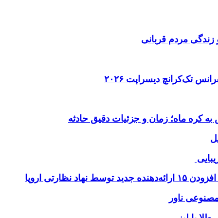
 زندگی مردم قربانی
ل
یبایی
طلا با لیزر