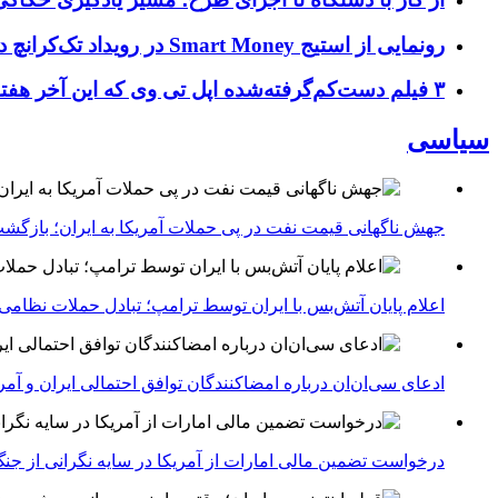
رونمایی از استیج Smart Money در رویداد تک‌کرانچ دیسراپ ۲۰۲۶؛ بررسی آینده فین‌تک، پرداخت‌ ها و هوش مصنوعی
۳ فیلم دست‌کم‌گرفته‌شده اپل تی وی که این آخر هفته باید تماشا کنید
سیاسی
جهش ناگهانی قیمت نفت در پی حملات آمریکا به ایران؛ بازگشت
اعلام پایان آتش‌بس با ایران توسط ترامپ؛ تبادل حملات نظامی
ادعای سی‌ان‌ان درباره امضاکنندگان توافق احتمالی ایران و آمر
درخواست تضمین مالی امارات از آمریکا در سایه نگرانی از جنگ 