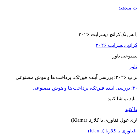
ت میدهند
ا کلارنا (Klarna)