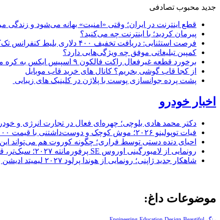
جدید
محبوب
تصادفی
قطع اینترنت در ایران؛ وقتی «امنیت» بهانه می‌شود و زندگی مر
پیرمان کردید؛ با اینترنت چه می‌کنید؟
فرصت استثنایی: دریافت تخفیف ۴۰۰ دلاری بلیط کنفرانس تک‌کرانچ دیسراپت ۲۰۲۶
کمپین تبلیغاتی موفق چه ویژگی‌هایی دارد؟
برخورد قطعه غیرفعال راکت فالکون ۹ اسپیس ایکس به کره ماه؛ زمان و جزئیات دقیق حادثه
از کجا قاب گوشی بخریم؟ کانال های خرید قاب موبایل
پشت پرده جوانسازی پوست با پلاژن در کلینیک های زیبایی
اخبار خودرو
دکتر محمد هادی بلوچی؛ چهره‌ای فعال در تجارت انرژی و خودر
فیات توپولینو ۲۰۲۶؛ موش کوچک و دوست‌داشتنی با قیمت ۱۵,۰۰۰ دلار ارزش خرید دارد؟
احیای دنده دستی توسط فراری؛ چگونه کوروت هم می‌تواند این 
رونمایی از لامبورگینی اوروس SE پرفورمانته ۲۰۲۷؛ سبک‌تر، قدرتمندتر و لبریز از فیبر کربن
شاهکار جدید ژاپنی؛ رونمایی از هوندا پرلود ۲۰۲۷ لیمیتد ادیشن با رنگ سرخ خیره‌کننده
موضوعات داغ:
رنگ
Beautiful
Design
Education
Engineering