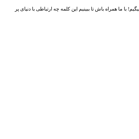
ده. اگه تو هم به این جواب رسیدی، تبریک میگیم! با ما همراه باش تا ببینیم این کلمه چه ارتباطی با دنیای پر