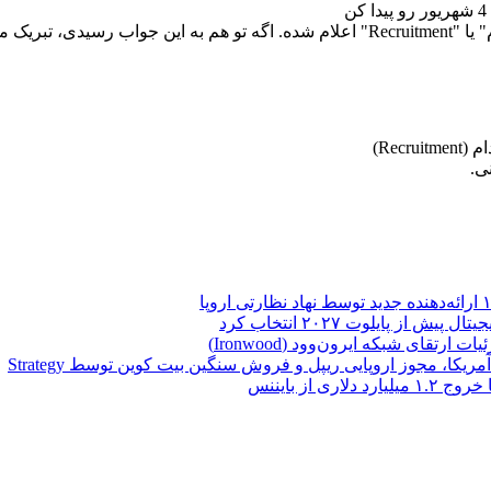
در بازی امروز ایلان ماسک، جواب معمای Rebus of the Day "استخدام" یا "Recruitment" اعلام ش
ی.
تقای شبکه ایرون‌وود (Ironwood)
یکا، مجوز اروپایی ریپل و فروش سنگین بیت کوین توسط Strategy
از بایننس