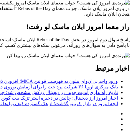
هیجان ایلان ماسک داره.
راز معما امروز ایلان ماسک لو رفت!
پاسخ سوال دوم امروز در بخش Rebus of the Day ایلان ماسک: استخدام (Recruitment)
با پاسخ دادن به سوال‌های روزانه، می‌تونی سکه‌های بیشتری کسب کن
اخبار مرتبط
ورود واحد بی‌ان‌وای ملون به فهرست قوانین MiCA؛ افزودن ۱۵ ارائه‌دهنده جدید توسط نهاد نظارتی اروپا
بانک مرکزی اروپا ۳۶ شرکت پرداخت را برای آزمایش یوروی دیجیتال پیش از پایلوت ۲۰۲۷ انتخاب کرد
تاریخ راه‌اندازی آپدیت جدید ارز دیجیتال زدکش مشخص شد؛ جزئیات ار
اخبار امروز ارز دیجیتال؛ چالش در ذخیره استراتژیک بیت کوین آمر
آنچه امروز در بازار کریپتو گذشت؛ از هک گسترده کیف پول‌ها تا خروج ۱.۲ میلیارد دلاری 