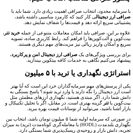
با سرمایه محدود، انتخاب صرافی اهمیت زیادی دارد. شما باید با
صرافی ارز دیجیتال
ی کار کنید که کارمزد مناسبی داشته باشد،
پشتیبانی سریع ارائه دهد و قیمت‌ها را شفاف نمایش دهد.
علاوه بر این، صرافی باید امکان معاملات متنوعی از جمله
خرید تتر
،
بیت‌کوین و آلت‌کوین‌ها را فراهم کند. رابط کاربری ساده، تسویه
سریع و امکان واریز ریالی نیز مزیت‌های مهم دیگری هستند.
برای بررسی ویژگی‌های یک
صرافی ارز دیجیتال امن و پرکاربرد
،
پیشنهاد می‌کنیم نگاهی به خدمات کافه بیتکوین بیندازید.
استراتژی نگهداری یا ترید با ۵ میلیون
یکی از پرسش‌های مهم سرمایه‌گذاران خرد این است که آیا بهتر
است ارز دیجیتال را نگه دارند یا وارد ترید شوند؟ پاسخ بستگی به
دانش شما دارد. اگر مبتدی هستید، نگهداری ارزهای مطمئن مثل
بیت‌کوین یا
تتر
گزینه بهتری است. در مقابل، اگر با تحلیل تکنیکال و
بازار آشنا باشید، می‌توانید از نوسانات قیمت بهره ببرید.
در صورتی که سرمایه‌ اولیه شما ۵ میلیون تومان باشد، انتخاب بین
نگهداری بلندمدت (HODL) یا معامله‌گری کوتاه‌مدت (ترید) به میزان
تجربه، دانش بازار و روحیه‌ی ریسک‌پذیری شما بستگی دارد.