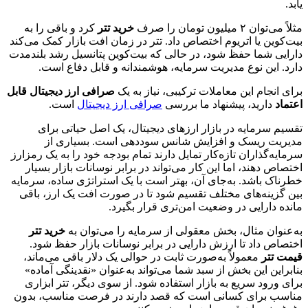
یابد.
مثلاً می‌توان ۲ میلیون تومان را صرف
خرید تتر
کرد و باقی را به
بیت‌کوین یا اتریوم اختصاص داد. تتر در زمان افت بازار کمک می‌کند
دارایی شما حفظ شود، در حالی که بیت‌کوین پتانسیل رشد بلندمدت
دارد. این نوع مدیریت سرمایه، هوشمندانه و قابل دفاع است.
برای انجام این معاملات ترکیبی، نیاز به یک
صرافی ارز دیجیتال قابل
اعتماد
دارید، پیشنهاد ما بررسی
صرافی ارز دیجیتال
است.
تقسیم سرمایه در بازار ارزهای دیجیتال، یک اصل حیاتی برای
مدیریت ریسک و افزایش شانس سوددهی است. بسیاری از
سرمایه‌گذاران تازه‌کار تمایل دارند تمام بودجه خود را به یک رمزارز
اختصاص دهند، اما این کار می‌تواند در برابر نوسانات بازار بسیار
خطرناک باشد. به‌جای آن، بهتر است با یک استراتژی ساده، سرمایه
بین گزینه‌های مختلف تقسیم شود تا در صورت افت یک ارز، باقی
مانده دارایی در وضعیت امن‌تری قرار بگیرد.
به‌عنوان مثال، بخش معقولی از سرمایه را می‌توان به
خرید تتر
اختصاص داد تا ارزش دارایی در برابر نوسانات بازار حفظ شود.
قیمت تتر
معمولاً به‌صورت ثابت در حوالی یک دلار باقی می‌ماند،
بنابراین این بخش از سبد شما می‌تواند به‌عنوان «نقدینگی آماده»
برای ورود سریع به بازار استفاده شود. از سوی دیگر، تتر ابزاری
مناسب برای کسانی است که قصد دارند در فرصت مناسب، بدون