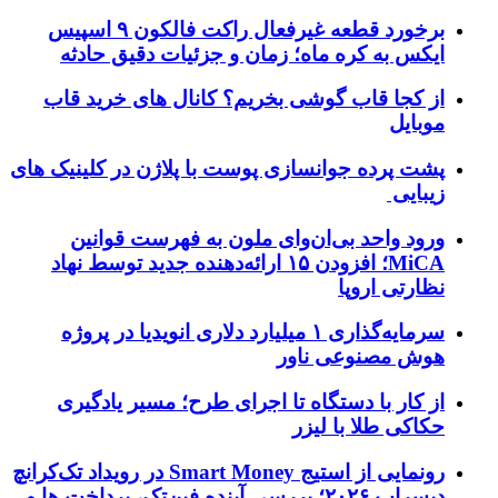
برخورد قطعه غیرفعال راکت فالکون ۹ اسپیس
ایکس به کره ماه؛ زمان و جزئیات دقیق حادثه
از کجا قاب گوشی بخریم؟ کانال های خرید قاب
موبایل
پشت پرده جوانسازی پوست با پلاژن در کلینیک های
زیبایی
ورود واحد بی‌ان‌وای ملون به فهرست قوانین
MiCA؛ افزودن ۱۵ ارائه‌دهنده جدید توسط نهاد
نظارتی اروپا
سرمایه‌گذاری ۱ میلیارد دلاری انویدیا در پروژه
هوش مصنوعی ناور
از کار با دستگاه تا اجرای طرح؛ مسیر یادگیری
حکاکی طلا با لیزر
رونمایی از استیج Smart Money در رویداد تک‌کرانچ
دیسراپ ۲۰۲۶؛ بررسی آینده فین‌تک، پرداخت‌ ها و