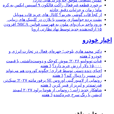
کمپین تبلیغاتی موفق چه ویژگی‌هایی دارد؟
برخورد قطعه غیرفعال راکت فالکون ۹ اسپیس ایکس به کره
ماه؛ زمان و جزئیات دقیق حادثه
از کجا قاب گوشی بخریم؟ کانال های خرید قاب موبایل
پشت پرده جوانسازی پوست با پلاژن در کلینیک های زیبایی
ورود واحد بی‌ان‌وای ملون به فهرست قوانین MiCA؛ افزودن
۱۵ ارائه‌دهنده جدید توسط نهاد نظارتی اروپا
اخبار خودرو
دکتر محمد هادی بلوچی؛ چهره‌ای فعال در تجارت انرژی و
خودرو
2 هفته
فیات توپولینو ۲۰۲۶؛ موش کوچک و دوست‌داشتنی با قیمت
۱۵,۰۰۰ دلار ارزش خرید دارد؟
3 هفته
احیای دنده دستی توسط فراری؛ چگونه کوروت هم می‌تواند
این مسیر را دنبال کند؟
3 هفته
رونمایی از لامبورگینی اوروس SE پرفورمانته ۲۰۲۷؛ سبک‌تر،
قدرتمندتر و لبریز از فیبر کربن
3 هفته
شاهکار جدید ژاپنی؛ رونمایی از هوندا پرلود ۲۰۲۷ لیمیتد
ادیشن با رنگ سرخ خیره‌کننده
3 هفته