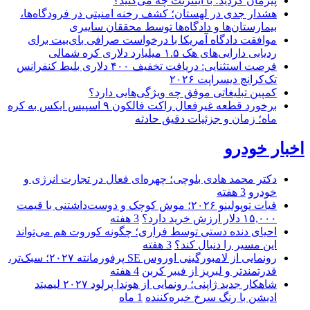
پیرمان کردید؛ با اینترنت چه می‌کنید؟
هشدار جدی در لهستان؛ کشف رخنه امنیتی در فرودگاه‌ها،
بیمارستان‌ها و دادگاه‌ها توسط محققان سایبری
موافقت دادگاه آمریکا با درخواست صرافی بای‌بیت برای
ردیابی دارایی‌های هک ۱.۵ میلیارد دلاری کره شمالی
فرصت استثنایی: دریافت تخفیف ۴۰۰ دلاری بلیط کنفرانس
تک‌کرانچ دیسراپت ۲۰۲۶
کمپین تبلیغاتی موفق چه ویژگی‌هایی دارد؟
برخورد قطعه غیرفعال راکت فالکون ۹ اسپیس ایکس به کره
ماه؛ زمان و جزئیات دقیق حادثه
اخبار خودرو
دکتر محمد هادی بلوچی؛ چهره‌ای فعال در تجارت انرژی و
خودرو
3 هفته
فیات توپولینو ۲۰۲۶؛ موش کوچک و دوست‌داشتنی با قیمت
۱۵,۰۰۰ دلار ارزش خرید دارد؟
3 هفته
احیای دنده دستی توسط فراری؛ چگونه کوروت هم می‌تواند
این مسیر را دنبال کند؟
3 هفته
رونمایی از لامبورگینی اوروس SE پرفورمانته ۲۰۲۷؛ سبک‌تر،
قدرتمندتر و لبریز از فیبر کربن
4 هفته
شاهکار جدید ژاپنی؛ رونمایی از هوندا پرلود ۲۰۲۷ لیمیتد
ادیشن با رنگ سرخ خیره‌کننده
1 ماه