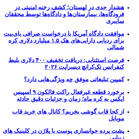
هشدار جدی در لهستان؛ کشف رخنه امنیتی در
فرودگاه‌ها، بیمارستان‌ها و دادگاه‌ها توسط محققان
سایبری
موافقت دادگاه آمریکا با درخواست صرافی بای‌بیت
برای ردیابی دارایی‌های هک ۱.۵ میلیارد دلاری کره
شمالی
فرصت استثنایی: دریافت تخفیف ۴۰۰ دلاری بلیط
کنفرانس تک‌کرانچ دیسراپت ۲۰۲۶
کمپین تبلیغاتی موفق چه ویژگی‌هایی دارد؟
برخورد قطعه غیرفعال راکت فالکون ۹ اسپیس
ایکس به کره ماه؛ زمان و جزئیات دقیق حادثه
از کجا قاب گوشی بخریم؟ کانال های خرید قاب
موبایل
پشت پرده جوانسازی پوست با پلاژن در کلینیک های
زیبایی