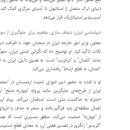
دنیای ترک متصل از استانبول تا آسیای مرکزی کمک کند. 
آسیب‌پذیر استراتژیک قرار می‌دهد.
دیپلماسی ایران: شفاف سازی مفاهیم برای جلوگیری از سوء
معاون وزیر امور خارجه ایران در سخنان خود، با ظرافت دی
نکات تاکید کرد. او توضیح داد که نگرانی اصلی ایران، جل
مانند “اتصال” و “ترانزیت” است. به همین دلیل، ایران به
“اتصال، نه قطع ارتباط” پافشاری می‌کند.
او با اشاره به حضور دبیر شورای امنیت ارمنستان در “مجم
ایران از طرح‌های جایگزین مانند پروژه “چهارراه صلح” 
احترام به حاکمیت ملی است، استقبال می‌کند. پیام ایر
اتصال منطقه‌ای باید فراگیر باشد و منجر به حذف یا انزو
از “چهارراه” صحبت می‌کند، منظور مسیری است که همه بت
“کریدور” زنگزور در تفسیر فعلی آن، به معنای قطع دسترسی