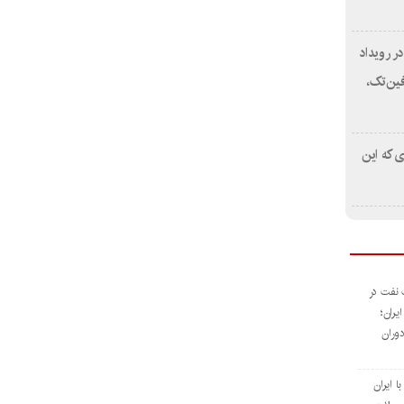
مایی از استیج Smart Money در رویداد
 آینده فین‌تک،
ی که این
 نفت در
یران؛
وران
ا ایران