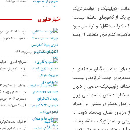
خدمات میدهند
‌انداز ژئوپلیتیک و ژئواستراتژیک
هیچ یک از کشورهای منطقه نیست.
اخبار فناوری
 یک “درک متقابل” و “راه حل مورد
فرصت استثنایی: دری
حاکمیت کشورهای منطقه، از جمله
تخفیف ۴۰۰ دلاری
کنفرانس تک‌کرانچ دیسراپت ۲۰۲۶
سرمایه‌گذار
برای تمام بازیگران منطقه‌ای و
انویدیا در پروژه ه
ناور
 مسیرهای جدید ترانزیتی نیست،
رونمای
هداف ژئوپلیتیک خاصی را دنبال
Money در رویداد
ه خطر انداختن امنیت ملی ایران
دیسراپ ۲۰۲۶؛
ک مدل همکاری مبتنی بر احترام
فین‌تک، پرداخت‌ ه
مزایای اتصال بهره‌مند شوند، نه
مصنوعی
زیتی و استراتژیک منطقه باشند.
۳ فیلم دست‌کم‌گرفت
تی وی که این آخر هف
: آیا منطقه به سمت یک اتصال