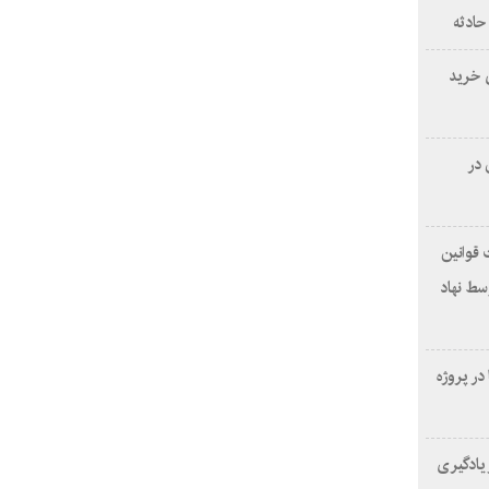
حادثه
ی خرید
 در
 قوانین
ید توسط نهاد
یدیا در پروژه
 یادگیری