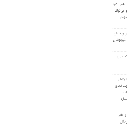
ی علمی دنیا
 می‌تواند
مغزهای
ترین قبولی
 تیزهوشان
تحصیلی
 پژمان
هام تجاوز
ات
تاره
و مادر
ایگان