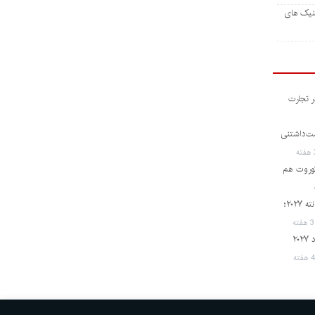
ینیک های
ر تجارت
و دوست‌داشتنی
کوروت هم
رونمایی از لامبورگینی اوروس SE پرفورمانته ۲۰۲۷؛
فته
شاهکار جدید ژاپنی؛ رونمایی از هوندا پرلود ۲۰۲۷