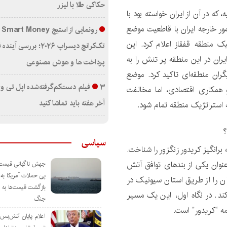
حکاکی طلا با لیزر
ه در آن از ایران خواسته بود با
مور خارجه ایران با قاطعیت موضع
رون
یک منطقه قفقاز اعلام کرد. این
تک‌کرانچ دیسراپ ۲۰۲۶؛ بررسی
ان در این منطقه پر تنش را به
پرداخت‌ ها و هوش مصنوعی
ران منطقه‌ای تاکید کرد. موضع
۳ فیلم دست‌کم‌گرفته‌شده اپل تی و
 همکاری اقتصادی، اما مخالفت
آخر هفته باید تماشا کنید
 استراتژیک منطقه تمام شود.
؟
سیاسی
رانگیز کریدور زنگزور را شناخت.
که پس از جنگ دوم قره باغ در سال ۲۰۲۰ به عنوان یکی از بندهای توافق آتش
جهش ناگهانی قیمت
پی حملات آمریکا به ا
را از طریق استان سیونیک در
بازگشت قیمت‌ها به د
د. در نگاه اول، این یک مسیر
جنگ
مه “کریدور” است.
اعلام پایان آتش‌بس ب