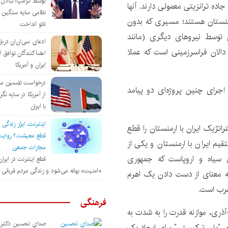
توسط ترامپ؛ تبادل
ده ترانزیتی معمولی دارند. آنها
نظامی سایه سنگین 
منستان هستند؛ مسیری که بدون
ناتو انداخت
 توسط نیروهای دیگری (مانند
ادعای سی‌ان‌ان دربار
الان فراسرزمینی است که عملا
امضاکنندگان توافق ا
ایران و آمریکا
درخواست تضمین مال
جرای چنین پروژه‌ای دو پیامد
از آمریکا در سایه نگ
با ایران
اینترنت، ابزار زندگی 
اتژیک ایران با ارمنستان را قطع
قطع معیشت؟ روای
قیم ایران با ارمنستان و یکی از
مجازات جمعی
 سیاه و اروپاست که جمهوری
قطع اینترنت در ایرا
«امنیت» بهانه می‌شود و زندگی مردم قربانی
 به معنای از دست دادن یک اهرم
غرب است.
فرهنگی
ذری، موازنه قدرت را به شدت به
صدای تحسین دکتر ا
یای “پان ترکیستی” برای ایجاد یک