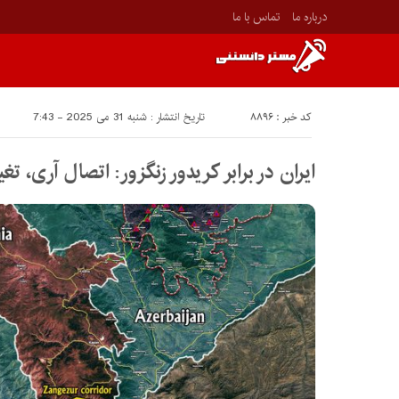
درباره ما
تماس با ما
کد خبر : 8896
تاریخ انتشار : شنبه 31 می 2025 - 7:43
ایران در برابر کریدور زنگزور: اتصال آری، تغ