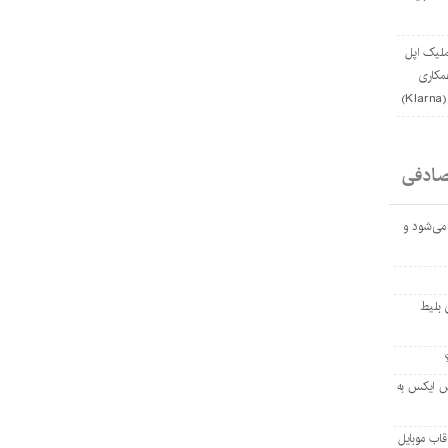
ملیک اپل
مکاری
)
صادفی
 می‌شود و
 تخفیف ۴۰۰ دلاری بلیط
ل راکت فالکون ۹ اسپیس ایکس به
اب موبایل