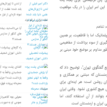
از لندن تا ژورنال‌ها
این امر ایران را در یک موقعیت
بلند شده؛ غفلت از او
نمونه تازه‌ای از فرار 
نخبه ایرانی را رقم بزند
 تفاهم
آیا می‌دانستید، بیش
های کنکور از مدارس
پلماتیک اما با قاطعیت، بر همین
هستند؟!
وگیری از سوء برداشت از مفاهیمی
راه کارهای پیشرفت 
 طور مداوم بر موضع خود مبنی بر
دانش اموزان ضعیف
ع گفتگوی تهران”، توضیح داد که
افشای پشت پرده: آیا
جمشیدی واقعاً به ات
ارمنستان که مبتنی بر همکاری و
بازداشت شده؟ جزئی
ان روشن است: هر ایده‌ای برای
محرمانه پرونده فوق‌س
ای هیچ کشوری نشود. وقتی ایران
سینما!
وانند از آن استفاده کنند، اما
معرفی بچه کلاهبردار 
عمومی او به صورت ر
 ایران و ارمنستان است.