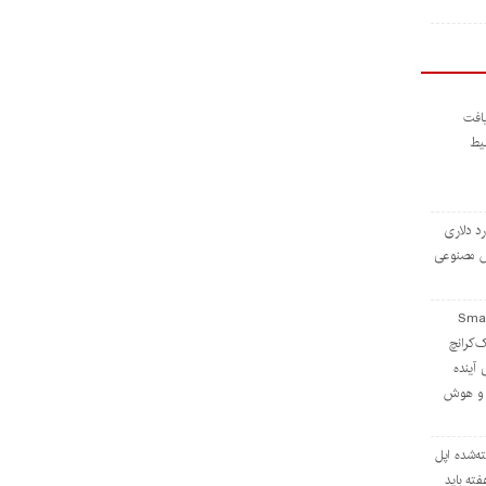
افت
 بلیط
ی ۱ میلیارد دلاری
وش مصنوعی
ی از استیج Smart
 تک‌کرانچ
 بررسی آینده
ا و هوش
ه‌شده اپل
ته باید