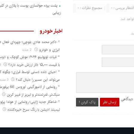
پشت پرده جوانسازی پوست با پلاژن در کل
انتظار بررسی : 0
مجموع نظرات : 0
زیبایی
واهد شد.
اخبار خودرو
د.
دکتر محمد هادی بلوچی؛ چهره‌ای فعال د
انرژی و خودرو
2 هفته
فیات توپولینو ۲۰۲۶؛ موش کوچک 
با قیمت ۱۵,۰۰۰ دلار ارزش خرید دارد؟
3 هفته
احیای دنده دستی توسط فراری؛ چگونه 
می‌تواند این مسیر را دنبال کند؟
3 هفته
سبک‌تر، قدرتمندتر و لبریز از فیبر کربن
3 ه
 دیدگاهی
ارسال نظر
پاک کردن !
لیمیتد ادیشن با رنگ سرخ خیره‌کننده
4 هفته