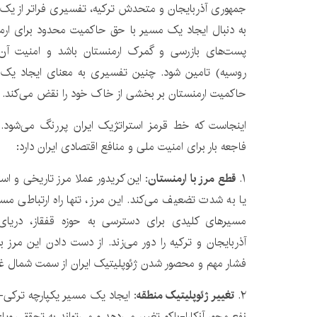
جمهوری آذربایجان و متحدش ترکیه، تفسیری فراتر از یک جا
به دنبال ایجاد یک مسیر با حق حاکمیت محدود برای ار
پست‌های بازرسی و گمرک ارمنستان باشد و امنیت آن
روسیه) تامین شود. چنین تفسیری به معنای ایجاد یک د
حاکمیت ارمنستان بر بخشی از خاک خود را نقض می‌کند.
اینجاست که خط قرمز استراتژیک ایران پررنگ می‌شود. ا
فاجعه بار برای امنیت ملی و منافع اقتصادی ایران دارد:
۱.
قطع مرز با ارمنستان:
این کریدور عملا مرز تاریخی و استر
یا به شدت تضعیف می‌کند. این مرز، تنها راه ارتباطی مست
مسیرهای کلیدی برای دسترسی به حوزه قفقاز، دریای
آذربایجان و ترکیه را دور می‌زند. از دست دادن این مرز
فشار مهم و محصور شدن ژئوپلیتیک ایران از سمت شمال 
۲.
تغییر ژئوپلیتیک منطقه:
ایجاد یک مسیر یکپارچه ترکی-آ
نفع محور آنکارا-باکو تغییر می‌دهد و می‌تواند به تحقق رو