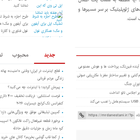
تماشا کنید
‌های ژئوپلیتیک بر سر مسیرها و
طرح اجاره به شرط ت
ف است.
برای آیفون و مک؛ ه
غول فناوری با کلارنا (Klarna
جدید
محبوب
ت
قطع اینترنت در ایران؛ وقتی «امنیت» بهانه
زندگی مردم قربانی
دوران جنگ
پیرمان کردید؛ با اینترنت چه می‌کنید؟
ر اجلاس ناتو انداخت
فرصت استثنایی: دریافت
کنفرانس تک‌کرانچ دیسراپت ۲۰۲۶
کمپین تبلیغاتی موفق چه ویژگی‌هایی دارد؟
اه
برخورد قطعه غیرفعا
کره ماه؛ زمان و جزئیات دقیق حادثه
از کجا قاب گوشی بخریم؟ کانال های خرید ق