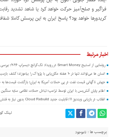
فراگیر و صلح‌آمیز حرکت خواهد کرد یا شاهد تشدید رقابت
کریدورها خواهد بود؟ پاسخ ایران به این پرسش کاملا شفا
اخبار مرتبط
رونمایی از استیج Smart Money در رویداد تک‌کرانچ دیسراپ ۲۰۲۶؛ بررسی آینده فین‌تک، پرداخت‌ ها و هوش مصنوعی
انسان‌ ها می‌توانند تنها در ۱۰ هفته مکان‌یابی با پژواک را بیاموزند؛ کشف بازسیم‌کشی و تغییر ساختار مغز با مکان‌یابی صوتی
جهش ناگهانی قیمت نفت در پی حملات آمریکا به ایران؛ بازگشت قیمت‌ها به 
اعلام پایان آتش‌بس با ایران توسط ترامپ؛ تبادل حملات نظامی سایه سنگین ب
انقلاب در بازیابی ویندوز ۱۱؛ قابلیت جدید Cloud Rebuild بدون نیاز به فلش USB سیستم‌عامل را نصب می‌کند
لینک کوت
برچسب ها :
ناموجود