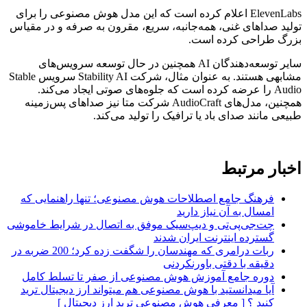
ElevenLabs اعلام کرده است که این مدل هوش مصنوعی را برای
تولید صداهای غنی، همه‌جانبه، سریع، مقرون به صرفه و در مقیاس
بزرگ طراحی کرده است.
سایر توسعه‌دهندگان AI همچنین در حال توسعه سرویس‌های
مشابهی هستند. به عنوان مثال، شرکت Stability AI سرویس Stable
Audio را عرضه کرده است که جلوه‌های صوتی ایجاد می‌کند.
همچنین، مدل‌های AudioCraft شرکت متا نیز صداهای پس‌زمینه
طبیعی مانند صدای باد یا ترافیک را تولید می‌کند.
اخبار مرتبط
فرهنگ جامع اصطلاحات هوش مصنوعی؛ تنها راهنمایی که
امسال به آن نیاز دارید
چت‌جی‌پی‌تی و دیپ‌سیک موفق به اتصال در شرایط خاموشی
گسترده اینترنت ایران شدند
ربات درامری که مهندسان را شگفت زده کرد؛ 200 ضربه در
دقیقه با دقتی باورنکردنی
دوره جامع آموزش هوش مصنوعی از صفر تا تسلط کامل
آیا میدانستید با هوش مصنوعی هم میتواند ارز دیجیتال ترید
کنید ؟ [ معرفی هوش مصنوعی ترید ارز دیجیتال ]