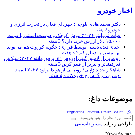
اخبار خودرو
دکتر محمد هادی بلوچی؛ چهره‌ای فعال در تجارت انرژی و
خودرو
2 هفته
فیات توپولینو ۲۰۲۶؛ موش کوچک و دوست‌داشتنی با قیمت
۱۵,۰۰۰ دلار ارزش خرید دارد؟
3 هفته
احیای دنده دستی توسط فراری؛ چگونه کوروت هم می‌تواند
این مسیر را دنبال کند؟
3 هفته
رونمایی از لامبورگینی اوروس SE پرفورمانته ۲۰۲۷؛ سبک‌تر،
قدرتمندتر و لبریز از فیبر کربن
3 هفته
شاهکار جدید ژاپنی؛ رونمایی از هوندا پرلود ۲۰۲۷ لیمیتد
ادیشن با رنگ سرخ خیره‌کننده
4 هفته
موضوعات داغ:
رنگ
Beautiful
Design
Education
Engineering
طراحی و تولید
مستر دانستنی
News Agency