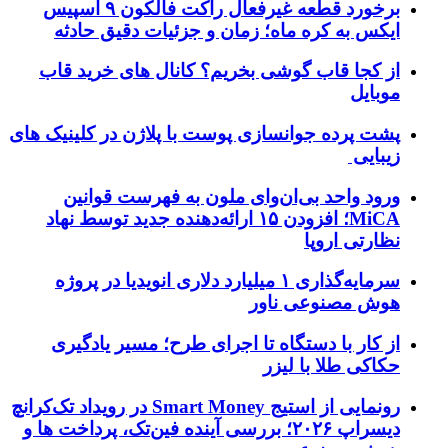
برخورد قطعه غیرفعال راکت فالکون ۹ اسپیس
ایکس به کره ماه؛ زمان و جزئیات دقیق حادثه
از کجا قاب گوشی بخریم؟ کانال های خرید قاب
موبایل
پشت پرده جوانسازی پوست با پلاژن در کلینیک های
زیبایی
ورود واحد بی‌ان‌وای ملون به فهرست قوانین
MiCA؛ افزودن ۱۵ ارائه‌دهنده جدید توسط نهاد
نظارتی اروپا
سرمایه‌گذاری ۱ میلیارد دلاری انویدیا در پروژه
هوش مصنوعی ناور
از کار با دستگاه تا اجرای طرح؛ مسیر یادگیری
حکاکی طلا با لیزر
رونمایی از استیج Smart Money در رویداد تک‌کرانچ
دیسراپ ۲۰۲۶؛ بررسی آینده فین‌تک، پرداخت‌ ها و