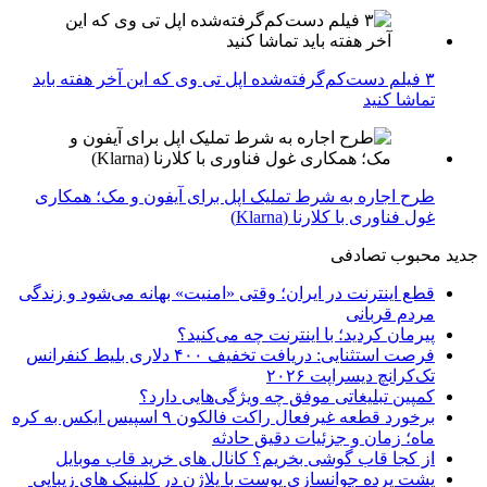
۳ فیلم دست‌کم‌گرفته‌شده اپل تی وی که این آخر هفته باید
تماشا کنید
طرح اجاره به شرط تملیک اپل برای آیفون و مک؛ همکاری
غول فناوری با کلارنا (Klarna)
جدید
محبوب
تصادفی
قطع اینترنت در ایران؛ وقتی «امنیت» بهانه می‌شود و زندگی
مردم قربانی
پیرمان کردید؛ با اینترنت چه می‌کنید؟
فرصت استثنایی: دریافت تخفیف ۴۰۰ دلاری بلیط کنفرانس
تک‌کرانچ دیسراپت ۲۰۲۶
کمپین تبلیغاتی موفق چه ویژگی‌هایی دارد؟
برخورد قطعه غیرفعال راکت فالکون ۹ اسپیس ایکس به کره
ماه؛ زمان و جزئیات دقیق حادثه
از کجا قاب گوشی بخریم؟ کانال های خرید قاب موبایل
پشت پرده جوانسازی پوست با پلاژن در کلینیک های زیبایی