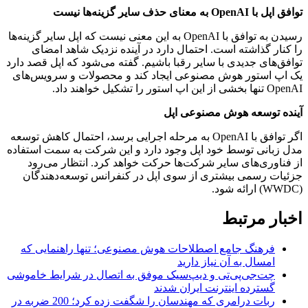
توافق اپل با OpenAI به معنای حذف سایر گزینه‌ها نیست
رسیدن به توافق با OpenAI به این معنی نیست که اپل سایر گزینه‌ها
را کنار گذاشته است. احتمال دارد در آینده نزدیک شاهد امضای
توافق‌های جدیدی با سایر رقبا باشیم. گفته می‌شود که اپل قصد دارد
یک اپ استور هوش مصنوعی ایجاد کند و محصولات و سرویس‌های
OpenAI تنها بخشی از این اپ استور را تشکیل خواهند داد.
آینده توسعه هوش مصنوعی اپل
اگر توافق با OpenAI به مرحله اجرایی برسد، احتمال کاهش توسعه
مدل زبانی توسط خود اپل وجود دارد و این شرکت به سمت استفاده
از فناوری‌های سایر شرکت‌ها حرکت خواهد کرد. انتظار می‌رود
جزئیات رسمی بیشتری از سوی اپل در کنفرانس توسعه‌دهندگان
(WWDC) ارائه شود.
اخبار مرتبط
فرهنگ جامع اصطلاحات هوش مصنوعی؛ تنها راهنمایی که
امسال به آن نیاز دارید
چت‌جی‌پی‌تی و دیپ‌سیک موفق به اتصال در شرایط خاموشی
گسترده اینترنت ایران شدند
ربات درامری که مهندسان را شگفت زده کرد؛ 200 ضربه در