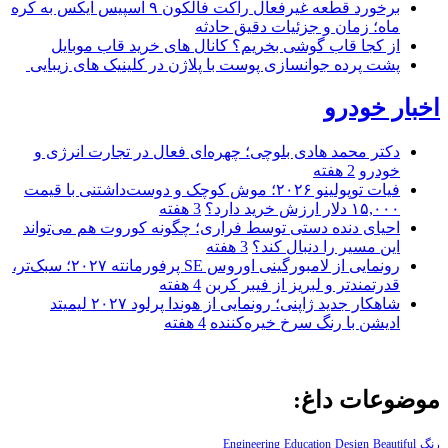
برخورد قطعه غیرفعال راکت فالکون ۹ اسپیس ایکس به کره
ماه؛ زمان و جزئیات دقیق حادثه
از کجا قاب گوشی بخریم؟ کانال های خرید قاب موبایل
پشت پرده جوانسازی پوست با پلاژن در کلینیک های زیبایی
اخبار خودرو
دکتر محمد هادی بلوچی؛ چهره‌ای فعال در تجارت انرژی و
خودرو
2 هفته
فیات توپولینو ۲۰۲۶؛ موش کوچک و دوست‌داشتنی با قیمت
۱۵,۰۰۰ دلار ارزش خرید دارد؟
3 هفته
احیای دنده دستی توسط فراری؛ چگونه کوروت هم می‌تواند
این مسیر را دنبال کند؟
3 هفته
رونمایی از لامبورگینی اوروس SE پرفورمانته ۲۰۲۷؛ سبک‌تر،
قدرتمندتر و لبریز از فیبر کربن
4 هفته
شاهکار جدید ژاپنی؛ رونمایی از هوندا پرلود ۲۰۲۷ لیمیتد
ادیشن با رنگ سرخ خیره‌کننده
4 هفته
موضوعات داغ:
رنگ
Beautiful
Design
Education
Engineering