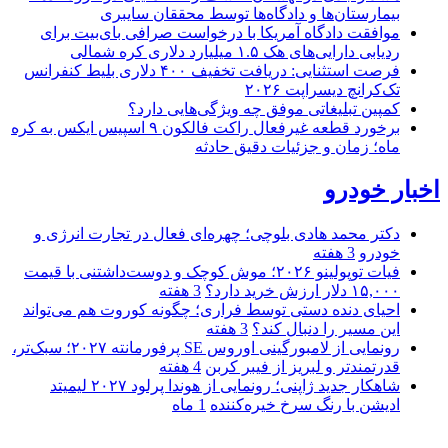
بیمارستان‌ها و دادگاه‌ها توسط محققان سایبری
موافقت دادگاه آمریکا با درخواست صرافی بای‌بیت برای
ردیابی دارایی‌های هک ۱.۵ میلیارد دلاری کره شمالی
فرصت استثنایی: دریافت تخفیف ۴۰۰ دلاری بلیط کنفرانس
تک‌کرانچ دیسراپت ۲۰۲۶
کمپین تبلیغاتی موفق چه ویژگی‌هایی دارد؟
برخورد قطعه غیرفعال راکت فالکون ۹ اسپیس ایکس به کره
ماه؛ زمان و جزئیات دقیق حادثه
اخبار خودرو
دکتر محمد هادی بلوچی؛ چهره‌ای فعال در تجارت انرژی و
خودرو
3 هفته
فیات توپولینو ۲۰۲۶؛ موش کوچک و دوست‌داشتنی با قیمت
۱۵,۰۰۰ دلار ارزش خرید دارد؟
3 هفته
احیای دنده دستی توسط فراری؛ چگونه کوروت هم می‌تواند
این مسیر را دنبال کند؟
3 هفته
رونمایی از لامبورگینی اوروس SE پرفورمانته ۲۰۲۷؛ سبک‌تر،
قدرتمندتر و لبریز از فیبر کربن
4 هفته
شاهکار جدید ژاپنی؛ رونمایی از هوندا پرلود ۲۰۲۷ لیمیتد
ادیشن با رنگ سرخ خیره‌کننده
1 ماه