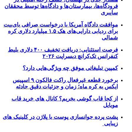
فرودگاه‌ها، بیمارستان‌ها و دادگاه‌ها توسط محققان
سایبری
موافقت دادگاه آمریکا با درخواست صرافی بای‌بیت
برای ردیابی دارایی‌های هک ۱.۵ میلیارد دلاری کره
شمالی
فرصت استثنایی: دریافت تخفیف ۴۰۰ دلاری بلیط
کنفرانس تک‌کرانچ دیسراپت ۲۰۲۶
کمپین تبلیغاتی موفق چه ویژگی‌هایی دارد؟
برخورد قطعه غیرفعال راکت فالکون ۹ اسپیس
ایکس به کره ماه؛ زمان و جزئیات دقیق حادثه
از کجا قاب گوشی بخریم؟ کانال های خرید قاب
موبایل
پشت پرده جوانسازی پوست با پلاژن در کلینیک های
زیبایی