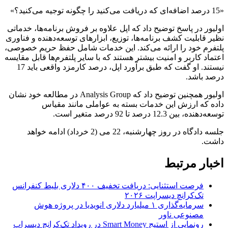
«15 درصد اضافه‌ای که دریافت می‌کنید را چگونه توجیه می‌کنید؟»
اولیور در پاسخ توضیح داد که اپل علاوه بر فروش برنامه‌ها، خدماتی
نظیر قابلیت کشف برنامه‌ها، توزیع، ابزارهای توسعه‌دهنده و فناوری
پلتفرم خود را ارائه می‌کند. این خدمات شامل حفظ حریم خصوصی،
اعتماد کاربر و امنیت بیشتر هستند که با سایر پلتفرم‌ها قابل مقایسه
نیستند. او گفت که طبق برآورد اپل، درصد کارمزد واقعی باید 17
درصد باشد.
اولیور همچنین توضیح داد که Analysis Group در مطالعه خود نشان
داده که ارزش این خدمات بسته به عواملی مانند مقیاس
توسعه‌دهنده، بین 12.3 درصد تا 92 درصد متغیر است.
جلسه دادگاه در روز چهارشنبه، 22 می (2 خرداد) ادامه خواهد
داشت.
اخبار مرتبط
فرصت استثنایی: دریافت تخفیف ۴۰۰ دلاری بلیط کنفرانس
تک‌کرانچ دیسراپت ۲۰۲۶
سرمایه‌گذاری ۱ میلیارد دلاری انویدیا در پروژه هوش
مصنوعی ناور
رونمایی از استیج Smart Money در رویداد تک‌کرانچ دیسراپ