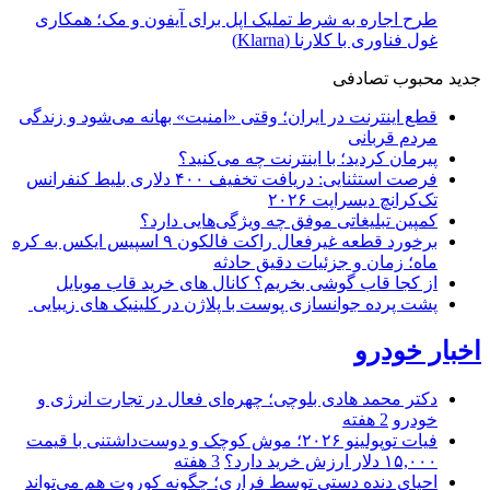
طرح اجاره به شرط تملیک اپل برای آیفون و مک؛ همکاری
غول فناوری با کلارنا (Klarna)
جدید
محبوب
تصادفی
قطع اینترنت در ایران؛ وقتی «امنیت» بهانه می‌شود و زندگی
مردم قربانی
پیرمان کردید؛ با اینترنت چه می‌کنید؟
فرصت استثنایی: دریافت تخفیف ۴۰۰ دلاری بلیط کنفرانس
تک‌کرانچ دیسراپت ۲۰۲۶
کمپین تبلیغاتی موفق چه ویژگی‌هایی دارد؟
برخورد قطعه غیرفعال راکت فالکون ۹ اسپیس ایکس به کره
ماه؛ زمان و جزئیات دقیق حادثه
از کجا قاب گوشی بخریم؟ کانال های خرید قاب موبایل
پشت پرده جوانسازی پوست با پلاژن در کلینیک های زیبایی
اخبار خودرو
دکتر محمد هادی بلوچی؛ چهره‌ای فعال در تجارت انرژی و
خودرو
2 هفته
فیات توپولینو ۲۰۲۶؛ موش کوچک و دوست‌داشتنی با قیمت
۱۵,۰۰۰ دلار ارزش خرید دارد؟
3 هفته
احیای دنده دستی توسط فراری؛ چگونه کوروت هم می‌تواند