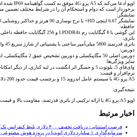
برخوردار است که دوام و استحکام آن را در شرایط مختلف تضمین می‌
نمایشگر:
نمایشگر 6.67 اینچی HD+ با نرخ نوسازی 90 هرتز و حداکثر روشنایی 1000 نیت، تجربه‌ای روان و واضح را در محیط‌های مختلف ارائه می‌دهد.
حافظه:
این گوشی با 8 گیگابایت رم LPDDR4x و 256 گیگابایت حافظه داخلی UFS 2.1 عرضه می‌شود که برای یک دستگاه اقتصادی، مقادیر مناسبی محسوب می‌شوند.
باتری:
باتری قدرتمند 5800 میلی‌آمپر ساعتی با پشتیبانی از شارژ سریع 45 وات، یکی از نقاط قوت این گوشی است.
دوربین:
دوربین اصلی 50 مگاپیکسلی و دوربین تشخیص عمق 2 مگاپیکسلی، امکان ثبت تصاویر با کیفیت را فراهم می‌کنند. دوربین سلفی نیز 8 مگاپیکسلی است.
سایر ویژگی‌ها:
وای‌فای 5، بلوتوث 5 و حسگر اثر انگشت در لبه کناری، از دیگر امکانات این گوشی هستند.
نرم‌افزار و قیمت:
A5 پرو 4G با سیستم عامل اندروید 15 و برچسب قیمت حدود 200 دلار به بازار عرضه می‌شود.
نتیجه‌گیری:
اوپو A5 پرو 4G با ارائه ترکیبی از باتری قدرتمند، مقاومت بالا و قیمت مناسب، می‌تواند انتخاب خوبی برای کاربرانی باشد که به دنبال یک گوشی اقتصادی و بادوام هستند.
اخبار مرتبط
فرصت استثنایی: دریافت تخفیف ۴۰۰ دلاری بلیط کنفرانس تک‌کرانچ دیسراپت ۲۰۲۶
سرمایه‌گذاری ۱ میلیارد دلاری انویدیا در پروژه هوش مصنوعی ناور