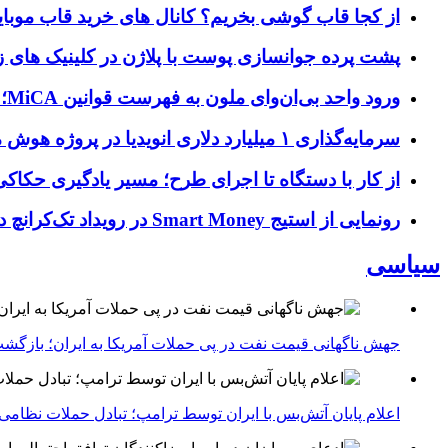
از کجا قاب گوشی بخریم؟ کانال های خرید قاب موبای
پشت پرده جوانسازی پوست با پلاژن در کلینیک های ز
ورود واحد بی‌ان‌وای ملون به فهرست قوانین MiCA؛ افزودن ۱۵ ارائه‌دهنده جدید توسط نهاد نظارتی اروپا
سرمایه‌گذاری ۱ میلیارد دلاری انویدیا در پروژه هوش مصنوعی ناور
از کار با دستگاه تا اجرای طرح؛ مسیر یادگیری حکاکی 
رونمایی از استیج Smart Money در رویداد تک‌کرانچ دیسراپ ۲۰۲۶؛ بررسی آینده فین‌تک، پرداخت‌ ها و هوش مصنوعی
سیاسی
جهش ناگهانی قیمت نفت در پی حملات آمریکا به ایران؛ بازگشت
اعلام پایان آتش‌بس با ایران توسط ترامپ؛ تبادل حملات نظامی