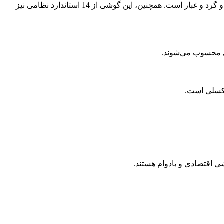
اوپو ادعا می‌کند که A5 پرو 4G موفق به کسب گواهینامه IP69 شده است. این گواهینامه نشان‌دهنده مقاومت بالای دستگاه در برابر نفوذ آب و گرد و غبار است. همچنین، این گوشی از 14 استاندارد نظامی نیز