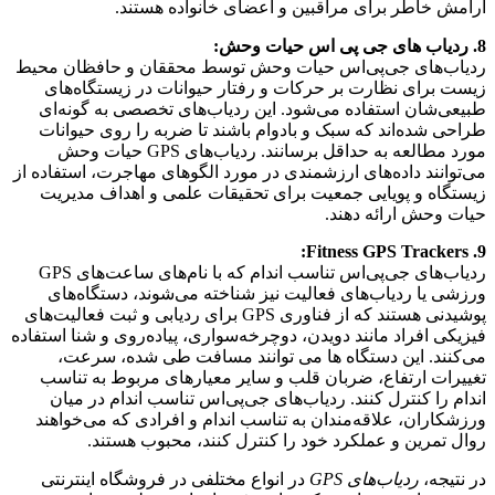
آرامش خاطر برای مراقبین و اعضای خانواده هستند.
8. ردیاب های جی پی اس حیات وحش:
ردیاب‌های جی‌پی‌اس حیات وحش توسط محققان و حافظان محیط
زیست برای نظارت بر حرکات و رفتار حیوانات در زیستگاه‌های
طبیعی‌شان استفاده می‌شود. این ردیاب‌های تخصصی به گونه‌ای
طراحی شده‌اند که سبک و بادوام باشند تا ضربه را روی حیوانات
مورد مطالعه به حداقل برسانند. ردیاب‌های GPS حیات وحش
می‌توانند داده‌های ارزشمندی در مورد الگوهای مهاجرت، استفاده از
زیستگاه و پویایی جمعیت برای تحقیقات علمی و اهداف مدیریت
حیات وحش ارائه دهند.
9. Fitness GPS Trackers:
ردیاب‌های جی‌پی‌اس تناسب اندام که با نام‌های ساعت‌های GPS
ورزشی یا ردیاب‌های فعالیت نیز شناخته می‌شوند، دستگاه‌های
پوشیدنی هستند که از فناوری GPS برای ردیابی و ثبت فعالیت‌های
فیزیکی افراد مانند دویدن، دوچرخه‌سواری، پیاده‌روی و شنا استفاده
می‌کنند. این دستگاه ها می توانند مسافت طی شده، سرعت،
تغییرات ارتفاع، ضربان قلب و سایر معیارهای مربوط به تناسب
اندام را کنترل کنند. ردیاب‌های جی‌پی‌اس تناسب اندام در میان
ورزشکاران، علاقه‌مندان به تناسب اندام و افرادی که می‌خواهند
روال تمرین و عملکرد خود را کنترل کنند، محبوب هستند.
در نتیجه،
ردیاب‌های GPS
در انواع مختلفی در فروشگاه اینترنتی