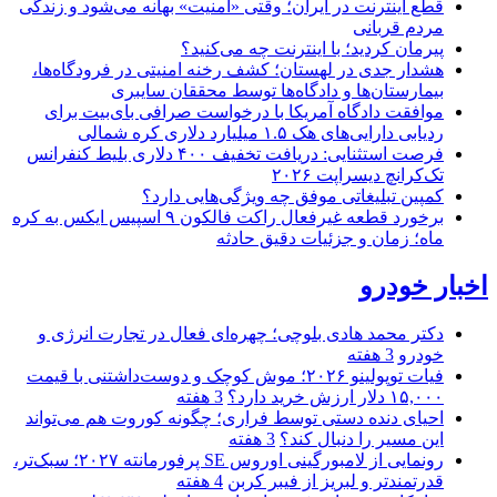
قطع اینترنت در ایران؛ وقتی «امنیت» بهانه می‌شود و زندگی
مردم قربانی
پیرمان کردید؛ با اینترنت چه می‌کنید؟
هشدار جدی در لهستان؛ کشف رخنه امنیتی در فرودگاه‌ها،
بیمارستان‌ها و دادگاه‌ها توسط محققان سایبری
موافقت دادگاه آمریکا با درخواست صرافی بای‌بیت برای
ردیابی دارایی‌های هک ۱.۵ میلیارد دلاری کره شمالی
فرصت استثنایی: دریافت تخفیف ۴۰۰ دلاری بلیط کنفرانس
تک‌کرانچ دیسراپت ۲۰۲۶
کمپین تبلیغاتی موفق چه ویژگی‌هایی دارد؟
برخورد قطعه غیرفعال راکت فالکون ۹ اسپیس ایکس به کره
ماه؛ زمان و جزئیات دقیق حادثه
اخبار خودرو
دکتر محمد هادی بلوچی؛ چهره‌ای فعال در تجارت انرژی و
خودرو
3 هفته
فیات توپولینو ۲۰۲۶؛ موش کوچک و دوست‌داشتنی با قیمت
۱۵,۰۰۰ دلار ارزش خرید دارد؟
3 هفته
احیای دنده دستی توسط فراری؛ چگونه کوروت هم می‌تواند
این مسیر را دنبال کند؟
3 هفته
رونمایی از لامبورگینی اوروس SE پرفورمانته ۲۰۲۷؛ سبک‌تر،
قدرتمندتر و لبریز از فیبر کربن
4 هفته