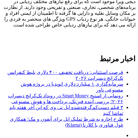
دیجی ویرا موجود است که برای رفع نیازهای مختلف ردیابی در
برنامه‌های شخصی، تجاری، صنعتی و تفریحی وجود دارند. از نظارت
بر مکان وسایل نقلیه و دارایی ها گرفته تا اطمینان از ایمنی افراد و
حیوانات خانگی، هر نوع ردیاب GPS ویژگی های منحصر به فردی را
ارائه می دهد که برای نیازهای ردیابی خاص طراحی شده است.
اخبار مرتبط
فرصت استثنایی: دریافت تخفیف ۴۰۰ دلاری بلیط کنفرانس
تک‌کرانچ دیسراپت ۲۰۲۶
سرمایه‌گذاری ۱ میلیارد دلاری انویدیا در پروژه هوش
مصنوعی ناور
رونمایی از استیج Smart Money در رویداد تک‌کرانچ دیسراپ
۲۰۲۶؛ بررسی آینده فین‌تک، پرداخت‌ ها و هوش مصنوعی
۳ فیلم دست‌کم‌گرفته‌شده اپل تی وی که این آخر هفته باید
تماشا کنید
طرح اجاره به شرط تملیک اپل برای آیفون و مک؛ همکاری
غول فناوری با کلارنا (Klarna)