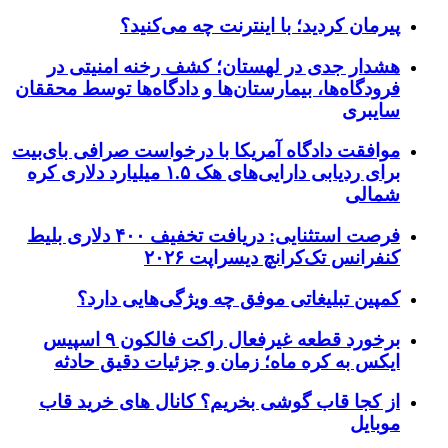
پیرمان کردید؛ با اینترنت چه می‌کنید؟
هشدار جدی در لهستان؛ کشف رخنه امنیتی در
فرودگاه‌ها، بیمارستان‌ها و دادگاه‌ها توسط محققان
سایبری
موافقت دادگاه آمریکا با درخواست صرافی بای‌بیت
برای ردیابی دارایی‌های هک ۱.۵ میلیارد دلاری کره
شمالی
فرصت استثنایی: دریافت تخفیف ۴۰۰ دلاری بلیط
کنفرانس تک‌کرانچ دیسراپت ۲۰۲۶
کمپین تبلیغاتی موفق چه ویژگی‌هایی دارد؟
برخورد قطعه غیرفعال راکت فالکون ۹ اسپیس
ایکس به کره ماه؛ زمان و جزئیات دقیق حادثه
از کجا قاب گوشی بخریم؟ کانال های خرید قاب
موبایل