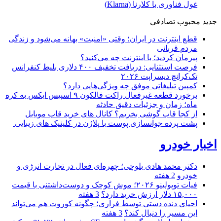
غول فناوری با کلارنا (Klarna)
جدید
محبوب
تصادفی
قطع اینترنت در ایران؛ وقتی «امنیت» بهانه می‌شود و زندگی
مردم قربانی
پیرمان کردید؛ با اینترنت چه می‌کنید؟
فرصت استثنایی: دریافت تخفیف ۴۰۰ دلاری بلیط کنفرانس
تک‌کرانچ دیسراپت ۲۰۲۶
کمپین تبلیغاتی موفق چه ویژگی‌هایی دارد؟
برخورد قطعه غیرفعال راکت فالکون ۹ اسپیس ایکس به کره
ماه؛ زمان و جزئیات دقیق حادثه
از کجا قاب گوشی بخریم؟ کانال های خرید قاب موبایل
پشت پرده جوانسازی پوست با پلاژن در کلینیک های زیبایی
اخبار خودرو
دکتر محمد هادی بلوچی؛ چهره‌ای فعال در تجارت انرژی و
خودرو
2 هفته
فیات توپولینو ۲۰۲۶؛ موش کوچک و دوست‌داشتنی با قیمت
۱۵,۰۰۰ دلار ارزش خرید دارد؟
3 هفته
احیای دنده دستی توسط فراری؛ چگونه کوروت هم می‌تواند
این مسیر را دنبال کند؟
3 هفته