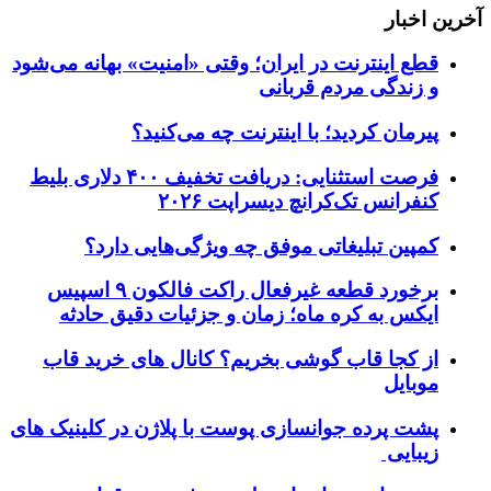
آخرین اخبار
قطع اینترنت در ایران؛ وقتی «امنیت» بهانه می‌شود
و زندگی مردم قربانی
پیرمان کردید؛ با اینترنت چه می‌کنید؟
فرصت استثنایی: دریافت تخفیف ۴۰۰ دلاری بلیط
کنفرانس تک‌کرانچ دیسراپت ۲۰۲۶
کمپین تبلیغاتی موفق چه ویژگی‌هایی دارد؟
برخورد قطعه غیرفعال راکت فالکون ۹ اسپیس
ایکس به کره ماه؛ زمان و جزئیات دقیق حادثه
از کجا قاب گوشی بخریم؟ کانال های خرید قاب
موبایل
پشت پرده جوانسازی پوست با پلاژن در کلینیک های
زیبایی