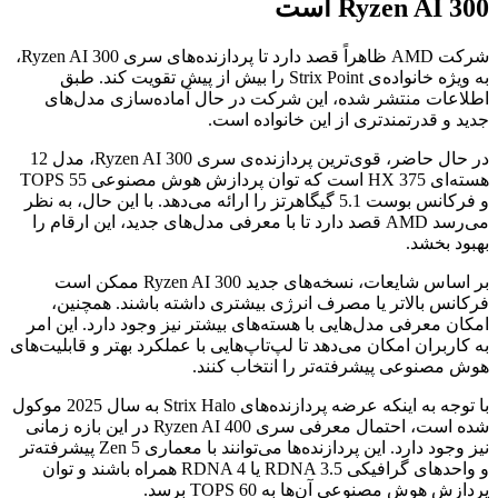
Ryzen AI 300 است
شرکت AMD ظاهراً قصد دارد تا پردازنده‌های سری Ryzen AI 300،
به ویژه خانواده‌ی Strix Point را بیش از پیش تقویت کند. طبق
اطلاعات منتشر شده، این شرکت در حال آماده‌سازی مدل‌های
جدید و قدرتمندتری از این خانواده است.
در حال حاضر، قوی‌ترین پردازنده‌ی سری Ryzen AI 300، مدل 12
هسته‌ای HX 375 است که توان پردازش هوش مصنوعی 55 TOPS
و فرکانس بوست 5.1 گیگاهرتز را ارائه می‌دهد. با این حال، به نظر
می‌رسد AMD قصد دارد تا با معرفی مدل‌های جدید، این ارقام را
بهبود بخشد.
بر اساس شایعات، نسخه‌های جدید Ryzen AI 300 ممکن است
فرکانس بالاتر یا مصرف انرژی بیشتری داشته باشند. همچنین،
امکان معرفی مدل‌هایی با هسته‌های بیشتر نیز وجود دارد. این امر
به کاربران امکان می‌دهد تا لپ‌تاپ‌هایی با عملکرد بهتر و قابلیت‌های
هوش مصنوعی پیشرفته‌تر را انتخاب کنند.
با توجه به اینکه عرضه پردازنده‌های Strix Halo به سال 2025 موکول
شده است، احتمال معرفی سری 400 Ryzen AI در این بازه زمانی
نیز وجود دارد. این پردازنده‌ها می‌توانند با معماری Zen 5 پیشرفته‌تر
و واحدهای گرافیکی RDNA 3.5 یا RDNA 4 همراه باشند و توان
پردازش هوش مصنوعی آن‌ها به 60 TOPS برسد.