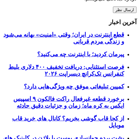
آخرین اخبار
قطع اینترنت در ایران؛ وقتی «امنیت» بهانه می‌شود
و زندگی مردم قربانی
پیرمان کردید؛ با اینترنت چه می‌کنید؟
فرصت استثنایی: دریافت تخفیف ۴۰۰ دلاری بلیط
کنفرانس تک‌کرانچ دیسراپت ۲۰۲۶
کمپین تبلیغاتی موفق چه ویژگی‌هایی دارد؟
برخورد قطعه غیرفعال راکت فالکون ۹ اسپیس
ایکس به کره ماه؛ زمان و جزئیات دقیق حادثه
از کجا قاب گوشی بخریم؟ کانال های خرید قاب
موبایل
پشت پرده جوانسازی پوست با پلاژن در کلینیک های