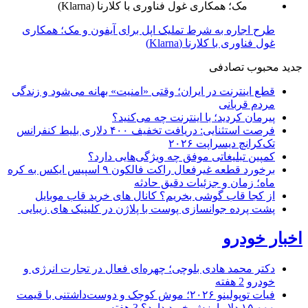
طرح اجاره به شرط تملیک اپل برای آیفون و مک؛ همکاری
غول فناوری با کلارنا (Klarna)
جدید
محبوب
تصادفی
قطع اینترنت در ایران؛ وقتی «امنیت» بهانه می‌شود و زندگی
مردم قربانی
پیرمان کردید؛ با اینترنت چه می‌کنید؟
فرصت استثنایی: دریافت تخفیف ۴۰۰ دلاری بلیط کنفرانس
تک‌کرانچ دیسراپت ۲۰۲۶
کمپین تبلیغاتی موفق چه ویژگی‌هایی دارد؟
برخورد قطعه غیرفعال راکت فالکون ۹ اسپیس ایکس به کره
ماه؛ زمان و جزئیات دقیق حادثه
از کجا قاب گوشی بخریم؟ کانال های خرید قاب موبایل
پشت پرده جوانسازی پوست با پلاژن در کلینیک های زیبایی
اخبار خودرو
دکتر محمد هادی بلوچی؛ چهره‌ای فعال در تجارت انرژی و
خودرو
2 هفته
فیات توپولینو ۲۰۲۶؛ موش کوچک و دوست‌داشتنی با قیمت
۱۵,۰۰۰ دلار ارزش خرید دارد؟
3 هفته