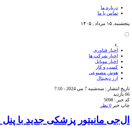
درباره ما
تماس با ما
پنجشنبه, ۱۵ مرداد , ۱۴۰۵
x
اخبار فناوری
اخبار شرکت ها
اخبار موبایل
کسب و کار
هوش مصنوعی
ارز دیجیتال
تاریخ انتشار : سه‌شنبه 7 می 2024 - 7:10
66 بازدید
کد خبر : 5098
چاپ خبر
0 نظر
ال‌جی مانیتور پزشکی جدید با پنل IPS و روشنایی 1100 نیت را معرفی کرد