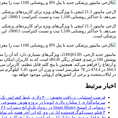
می‌دهد. با حداکثر روشنایی 1,100 نیت و نسبت کنتراست 1800:1، این مانیتور ایده‌آل برای ماموگرافی و سایر بررسی‌های پزشکی است. همچنین،
پزشکی است.
مانیتور جدید ال‌جی، 21HQ613D، ویژگی‌های 
پوشش 100 درصدی فضای رنگی sRGB اس
در ایالات‌متحده و برخی از کشورهای اروپایی موجود خواهد بود.
اخبار مرتبط
فرصت استثنایی: دریافت تخفیف ۴۰۰ دلاری بلیط کنفرانس تک‌کرانچ دیسراپت ۲۰۲۶
سرمایه‌گذاری ۱ میلیارد دلاری انویدیا در پروژه هوش مصنوعی ناور
رونمایی از استیج Smart Money در رویداد تک‌کرانچ دیسراپ ۲۰۲۶؛ بررسی آینده فین‌تک، پرداخت‌ ها و هوش مصنوعی
۳ فیلم دست‌کم‌گرفته‌شده اپل تی وی که این آخر هفته باید تماشا کنید
طرح اجاره به شرط تملیک اپل برای آیفون و مک؛ همکاری غول فناوری ب