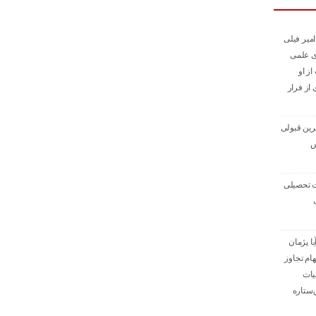
میر فیلی
ای علمی
از او
ی از فرار
ترین قبولی
س
ت تحصیلی
ا پژمان
هام تجاوز
یات
‌ستاره