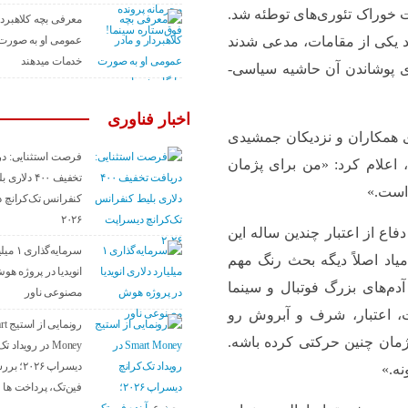
 خوراک تئوری‌های توطئه شد.
معرفی بچه کلاهبردا
عمومی او به صورت 
ند یکی از مقامات، مدعی شدند
خدمات میدهند
ای پوشاندن آن حاشیه سیاسی-
اخبار فناوری
وی همکاران و نزدیکان جمشیدی
فرصت استثنایی: در
 اعلام کرد: «من برای پژمان
تخفیف ۴۰۰ دلاری
 است.»
کنفرانس تک‌کرانچ 
۲۰۲۶
دفاع از اعتبار چندین ساله این
سرمایه‌گ
اد اصلاً دیگه بحث رنگ مهم
انویدیا در پروژه هو
شیدی شخصیتی داره که ۹۰ درصد آدم‌های بزرگ فوتبال و سینما
مصنوعی ناور
 اعتبار، شرف و آبروش رو
رونمایی
مان چنین حرکتی کرده باشه.
Money در رویداد 
دیسراپ ۰۲۶
نه.»
فین‌تک، پرداخت‌ ها