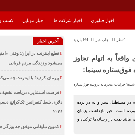
اخبار فناوری
اخبار شرکت ها
اخبار موبایل
کسب و 
0 نظر
چاپ خبر
164 بازدید
آخرین اخبار
قطع اینترنت در ایران؛ وقتی «امنی
قعاً به اتهام تجاوز
می‌شود و زندگی مردم قربانی
فوق‌ستاره سینما!
پیرمان کردید؛ با اینترنت چه می‌کن
دلاری بلیط کنفرانس تک‌کرانچ دیسر
 در مستطیل سبز و نه در پرده
 خورده است. خبر بازداشت پژمان
۲۰۲۶
مانند بمب در رسانه‌ها ترکیده و
کمپین تبلیغاتی موفق چه ویژگی‌ها