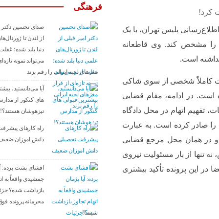
فرهنگی
 کرد!
صدای تحسین دکتر ا
لاع‌رسانی پلیس تهران، با یک
از لندن تا ژورنال‌ه
را مشخص کند. وی قاطعانه
دنیا بلند شده؛ غفلت 
داشته است.
می‌تواند نمونه تازه‌ا
مغزهای نخبه ایرانی را رقم بزند
ت کاملاً شخصی از سوی شاکی
آیا می‌دانستید، بیش
ه است. در ادامه، مقام قضایی
های کنکور از مدار
، تفهیم اتهام در محل دادگاه
تیزهوشان هستند؟!
ت را صادر کرده است. به عبارت
راه کارهای پیشرف
ه و در همان محل مرجع قضایی
دانش اموزان ضعیف
نه تنها از بار مسئولیت نیروی
افشای پشت پرده: آی
در این پرونده تأکید بیشتری
جمشیدی واقعاً به ات
بازداشت شده؟ جزئ
محرمانه پرونده فوق
سینما!