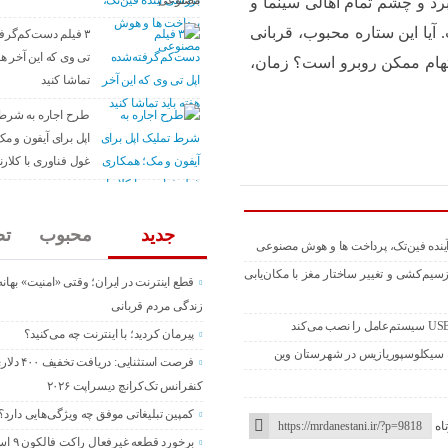
مصنوعی
د و چشم تمام اهالی سینما و
آیا این ستاره محبوب، قربانی
۳ فیلم دست‌کم‌گرفت
تی وی که این آخر هفت
اتهام ممکن روبرو است؟ زمان،
تماشا کنید
طرح اجاره به شرط
اپل برای آیفون و م
غول فناوری با کلارنا (arna
جدید
محبوب
تص
یاموزند؛ کشف بازسیم‌کشی و تغییر ساختار مغز با مکان‌یابی
قطع اینترنت در ایران؛ وقتی «امنیت» بهان
زندگی مردم قربانی
پیرمان کردید؛ با اینترنت چه می‌کنید؟
فرصت استثنایی: در
کنفرانس تک‌کرانچ دیسراپت ۲۰۲۶
کمپین تبلیغاتی موفق چه ویژگی‌هایی دارد؟
اه
برخورد قطعه غی