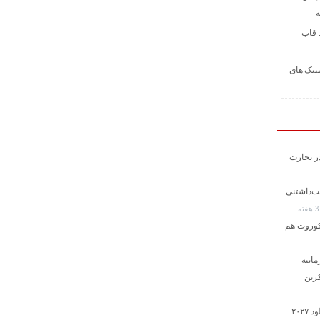
ه
 قاب
ینیک های
ر تجارت
و دوست‌داشتنی
ته
کوروت هم
اوروس SE پرفورمانته
شاهکار جدید ژاپنی؛ رونمایی از هوندا پرلود ۲۰۲۷