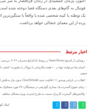
اکنون، پژمان جمشیدی در زندان قزلحصار به سر می‌بر
فوتبال به گام‌های بعدی دستگاه قضا دوخته شده است. 
یک توطئه یا کینه شخصی شده یا واقعاً با سنگین‌ترین 
پرده از این معمای جنجالی خواهد برداشت.
اخبار مرتبط
رونمایی از استیج Smart Money در رویداد تک‌کرانچ دیسراپ ۲۰۲۶؛ بررسی آینده فین‌تک، پرداخت‌ ها و هوش مصنوعی
انسان‌ ها می‌توانند تنها در ۱۰ هفته مکان‌یابی با پژواک را ب
صوتی
انقلاب در بازیابی ویندوز ۱۱؛ قابلیت جدید Cloud Rebuild بدون نیاز به فلش USB سیستم‌عامل را نصب می‌کند
ردپای شیوع گسترده یک بیماری گوارشی در میشیگان؛ ۲۷ مورد مشکوک به سیکلوسپوریازیس در شهرستان وین
واکنش‌های گسترده کاربران نسبت به طرح اینترنت ویژه مشاغل مختلف
لینک کوت