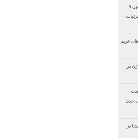
برخورد قطعه غیرفعال راکت فالکون ۹
زئیات
های خرید
ژن در
رست
ارائه‌دهنده جدید
انویدیا در