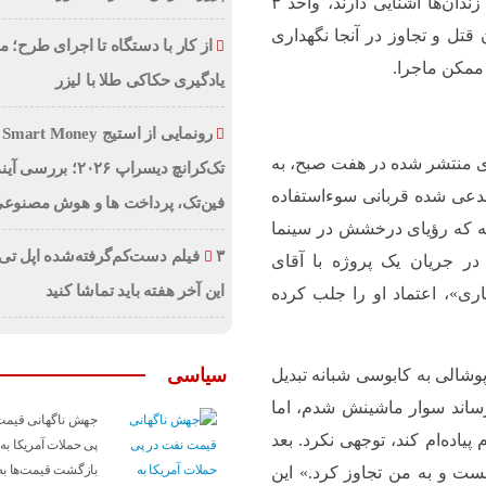
قزلحصار منتقل شده است. برای آن‌ها که با ساختار زندان‌ها آشنایی دارند، واحد ۳
تل و تجاوز در آنجا نگهداری
از کار با دستگاه تا اجرای طرح؛ 
 ممکن ماجرا.
یادگیری حکاکی طلا با لیزر
رو
ای منتشر شده در هفت صبح، به
تک‌کرانچ دیسراپ ۲۰۲۶؛ بررسی 
دعی شده قربانی سوءاستفاده
فین‌تک، پرداخت‌ ها و هوش مصنوع
معروف شده است. این دختر حدوداً ۲۰ ساله که رؤیای درخشش در سینما
۳ فیلم دست‌کم‌گرفته‌شده اپل تی
در جریان یک پروژه با آقای
این آخر هفته باید تماشا کنید
اری»، اعتماد او را جلب کرده
سیاسی
وشالی به کابوسی شبانه تبدیل
رساند سوار ماشینش شدم، اما
جهش ناگهانی قیمت
ده‌ام کند، توجهی نکرد. بعد
پی حملات آمریکا به 
بازگشت قیمت‌ها به
 بست و به من تجاوز کرد.» این