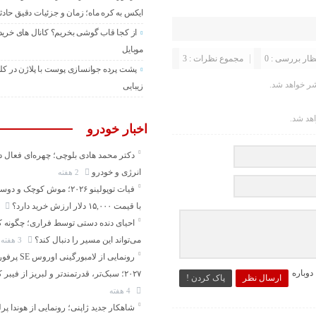
ایکس به کره ماه؛ زمان و جزئیات دقیق حادث
از کجا قاب گوشی بخریم؟ کانال های خرید
موبایل
ظار بررسی : 0
مجموع نظرات : 3
پشت پرده جوانسازی پوست با پلاژن در کل
ر خواهد شد.
زیبایی
اهد شد.
اخبار خودرو
دکتر محمد هادی بلوچی؛ چهره‌ای فعال د
انرژی و خودرو
2 هفته
فیات توپولینو ۲۰۲۶؛ موش کوچک 
با قیمت ۱۵,۰۰۰ دلار ارزش خرید دارد؟
3 هف
احیای دنده دستی توسط فراری؛ چگونه 
می‌تواند این مسیر را دنبال کند؟
3 هفته
رونمایی از لامبورگینی 
وباره
۲۰۲۷؛ سبک‌تر، قدرتمندتر و لبریز از فیبر کربن
ارسال نظر
پاک کردن !
4 هفته