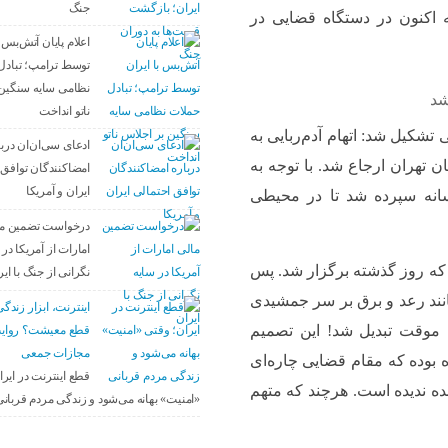
جنگ
ه اکنون در دستگاه قضایی در
اعلام پایان آتش‌بس ب
توسط ترامپ؛ تبادل
نظامی سایه سنگین 
شد
ناتو انداخت
تشکیل شد: اتهام آدم‌ربایی به
ادعای سی‌ان‌ان دربا
ن تهران ارجاع شد. با توجه به
امضاکنندگان توافق 
ایران و آمریکا
سانه سپرده شد تا در محیطی
درخواست تضمین م
امارات از آمریکا در 
 که روز گذشته برگزار شد. پس
نگرانی از جنگ با ایر
ند رعد و برق بر سر جمشیدی
اینترنت، ابزار زندگی
ت موقت تبدیل شد! این تصمیم
قطع معیشت؟ روای
مجازات جمعی
ه بوده که مقام قضایی چاره‌ای
قطع اینترنت در ایر
ه ندیده است. هرچند که متهم
«امنیت» بهانه می‌شود و زندگی مردم قربان