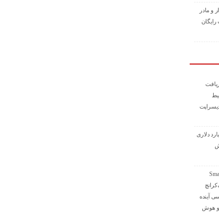
ر و مادر
رایگان
یافت
 بلیط
دیسراپت
ذاری ۱ میلیارد دلاری
ش
 از استیج Smart
تک‌کرانچ
۲؛ بررسی آینده
 و هوش