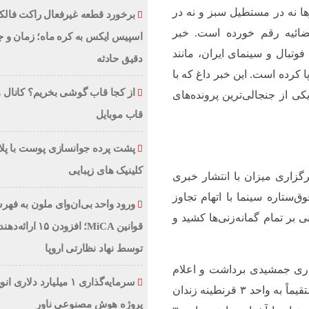
 نه در مستطیل سبز و نه در
‌قضائیه رقم خورده است. خبر
اسپیس ایکس به کره ماه؛ زمان و ج
تبال و سینمای ایران، مانند
دقیق حادثه
 کرده است. این خبر داغ که با
از کجا قاب گوشی بخریم؟ کانال 
ی از جنجالی‌ترین پرونده‌های
قاب موبایل
پشت پرده جوانسازی پوست با پلا
کلینیک های زیبایی
گزاری میزان با انتشار خبری
‌ستاره سینما با اتهام تجاوز
ورود واحد بی‌ان‌وای ملون به فه
بر تمام گمانه‌زنی‌ها کشید و
قوانین MiCA؛ افزودن ۱۵ 
توسط نهاد نظارتی اروپا
اری جمشیدی برداشت و اعلام
سرمایه‌گذاری ۱ میلیارد دلاری 
کرد که این بازیگر به دلیل اتهامی «بسیار سنگین»، مستقیماً به واحد ۳ قرنطینه زندان
پروژه هوش مصنوعی ناور