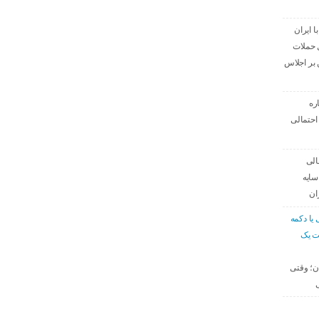
ا ایران
 حملات
بر اجلاس
ره
احتمالی
الی
سایه
ان
 یا دکمه
ت یک
ان؛ وقتی
ی