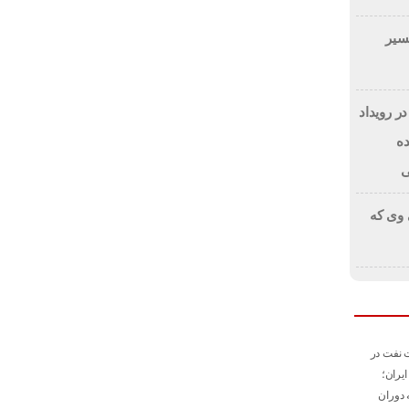
مسیر
نمایی از استیج Smart Money در رویداد
آینده
ی
 وی که
 نفت در
ایران؛
 دوران