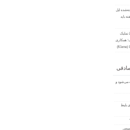
ه‌شده اپل
ه باید
 تملیک
ک؛ همکاری
Kl)
ادفی
ه می‌شود و
یافت تخفیف ۴۰۰ دلاری بلیط
رفعال راکت فالکون ۹ اسپیس