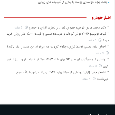
پشت پرده جوانسازی پوست با پلاژن در کلینیک های زیبایی
اخبار خودرو
دکتر محمد هادی بلوچی؛ چهره‌ای فعال در تجارت انرژی و خودرو
2 هفته
فیات توپولینو ۲۰۲۶؛ موش کوچک و دوست‌داشتنی با قیمت ۱۵,۰۰۰ دلار ارزش خرید
دارد؟
3 هفته
احیای دنده دستی توسط فراری؛ چگونه کوروت هم می‌تواند این مسیر را دنبال کند؟
3 هفته
رونمایی از لامبورگینی اوروس SE پرفورمانته ۲۰۲۷؛ سبک‌تر، قدرتمندتر و لبریز از فیبر
کربن
3 هفته
شاهکار جدید ژاپنی؛ رونمایی از هوندا پرلود ۲۰۲۷ لیمیتد ادیشن با رنگ سرخ
خیره‌کننده
4 هفته