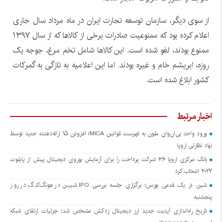
از سوی دیگر، سازمان توسعه تجارت ایران در ماه مرداد سال جاری
اعلام کرده بود که ممنوعیت صادرات برخی از کالاها که از سال ۱۳۹۷
ممنوع بودند، لغو شده است. این کالاها شامل تخم مرغ، جوجه یک
روزه، ابریشم خام و غیره بودند. اما این اعلامیه به تازگی به گمرکات
کشور ابلاغ شده است.
اخبار مرتبط
ورود واحد بی‌ان‌وای ملون به فهرست قوانین MiCA؛ افزودن ۱۵ ارائه‌دهنده جدید توسط
نهاد نظارتی اروپا
بانک مرکزی اروپا ۳۶ شرکت پرداخت را برای آزمایش یوروی دیجیتال پیش از پایلوت
۲۰۲۷ انتخاب کرد
شین در یک قدمی بورس؛ برگزاری جلسه بررسی IPO شیین در هونگ‌کنگ در روز
پنجشنبه
تاریخ راه‌اندازی آپدیت جدید ارز دیجیتال زدکش مشخص شد؛ جزئیات ارتقای شبکه