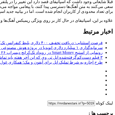
قبلاً شایعاتی وجود داشت که اسپاتیفای قصد دارد این تغییر را در پ
سعی می‌کنند به متن آهنگ‌ها دسترسی پیدا کنند، با پیغامی مواجه می
برای تعداد محدودی از کاربران انجام شده است. اما در بیانیه جدید اس
علاوه بر این، اسپاتیفای در حال کار بر روی ویژگی ریمیکس آهنگ‌ها و همچنین ارائه قابلیت AI Playlist است که با آن می‌توان پلی لیست‌هایی
اخبار مرتبط
فرصت استثنایی: دریافت تخفیف ۴۰۰ دلاری بلیط کنفرانس تک‌کرانچ دیسراپت ۲۰۲۶
سرمایه‌گذاری ۱ میلیارد دلاری انویدیا در پروژه هوش مصنوعی ناور
رونمایی از استیج Smart Money در رویداد تک‌کرانچ دیسراپ ۲۰۲۶؛ بررسی آینده فین‌تک، پرداخت‌ ها و هوش مصنوعی
۳ فیلم دست‌کم‌گرفته‌شده اپل تی وی که این آخر هفته باید تماشا کنید
طرح اجاره به شرط تملیک اپل برای آیفون و مک؛ همکاری غول فناوری ب
لینک کوتاه
برچسب ها :