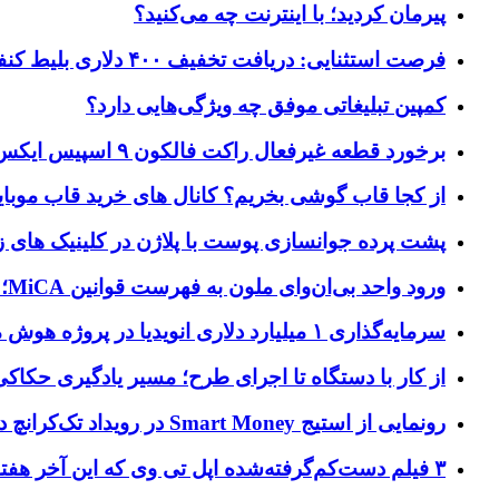
پیرمان کردید؛ با اینترنت چه می‌کنید؟
فرصت استثنایی: دریافت تخفیف ۴۰۰ دلاری بلیط کنفرانس تک‌کرانچ دیسراپت ۲۰۲۶
کمپین تبلیغاتی موفق چه ویژگی‌هایی دارد؟
برخورد قطعه غیرفعال راکت فالکون ۹ اسپیس ایکس به کره ماه؛ زمان و جزئیات دقیق حادثه
از کجا قاب گوشی بخریم؟ کانال های خرید قاب موبای
پشت پرده جوانسازی پوست با پلاژن در کلینیک های ز
ورود واحد بی‌ان‌وای ملون به فهرست قوانین MiCA؛ افزودن ۱۵ ارائه‌دهنده جدید توسط نهاد نظارتی اروپا
سرمایه‌گذاری ۱ میلیارد دلاری انویدیا در پروژه هوش مصنوعی ناور
از کار با دستگاه تا اجرای طرح؛ مسیر یادگیری حکاکی 
رونمایی از استیج Smart Money در رویداد تک‌کرانچ دیسراپ ۲۰۲۶؛ بررسی آینده فین‌تک، پرداخت‌ ها و هوش مصنوعی
۳ فیلم دست‌کم‌گرفته‌شده اپل تی وی که این آخر هفته باید تماشا کنید