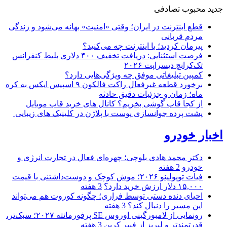
جدید
محبوب
تصادفی
قطع اینترنت در ایران؛ وقتی «امنیت» بهانه می‌شود و زندگی
مردم قربانی
پیرمان کردید؛ با اینترنت چه می‌کنید؟
فرصت استثنایی: دریافت تخفیف ۴۰۰ دلاری بلیط کنفرانس
تک‌کرانچ دیسراپت ۲۰۲۶
کمپین تبلیغاتی موفق چه ویژگی‌هایی دارد؟
برخورد قطعه غیرفعال راکت فالکون ۹ اسپیس ایکس به کره
ماه؛ زمان و جزئیات دقیق حادثه
از کجا قاب گوشی بخریم؟ کانال های خرید قاب موبایل
پشت پرده جوانسازی پوست با پلاژن در کلینیک های زیبایی
اخبار خودرو
دکتر محمد هادی بلوچی؛ چهره‌ای فعال در تجارت انرژی و
خودرو
2 هفته
فیات توپولینو ۲۰۲۶؛ موش کوچک و دوست‌داشتنی با قیمت
۱۵,۰۰۰ دلار ارزش خرید دارد؟
3 هفته
احیای دنده دستی توسط فراری؛ چگونه کوروت هم می‌تواند
این مسیر را دنبال کند؟
3 هفته
رونمایی از لامبورگینی اوروس SE پرفورمانته ۲۰۲۷؛ سبک‌تر،
قدرتمندتر و لبریز از فیبر کربن
3 هفته