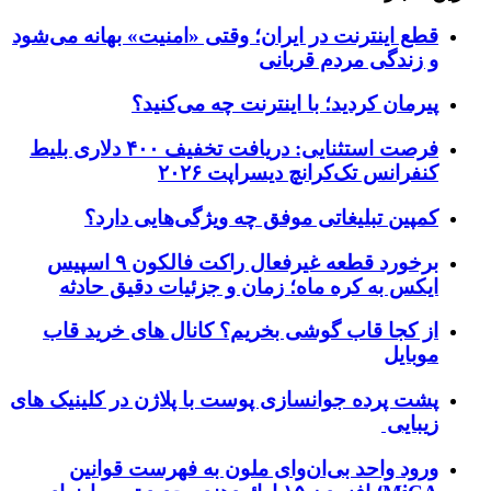
قطع اینترنت در ایران؛ وقتی «امنیت» بهانه می‌شود
و زندگی مردم قربانی
پیرمان کردید؛ با اینترنت چه می‌کنید؟
فرصت استثنایی: دریافت تخفیف ۴۰۰ دلاری بلیط
کنفرانس تک‌کرانچ دیسراپت ۲۰۲۶
کمپین تبلیغاتی موفق چه ویژگی‌هایی دارد؟
برخورد قطعه غیرفعال راکت فالکون ۹ اسپیس
ایکس به کره ماه؛ زمان و جزئیات دقیق حادثه
از کجا قاب گوشی بخریم؟ کانال های خرید قاب
موبایل
پشت پرده جوانسازی پوست با پلاژن در کلینیک های
زیبایی
ورود واحد بی‌ان‌وای ملون به فهرست قوانین